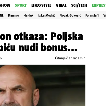
SHOW
SPORT
LIFE&STYLE
VIRAL
SCI/TECH
EXPRES
NL
Dinamo
Hajduk
Luka Modrić
Novak Đoković
Formula 1
V
on otkaza: Poljska
piću nudi bonus...
46
Čitanje članka: 1 min