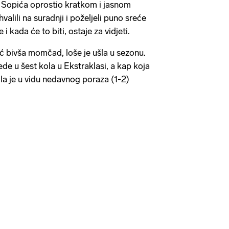
 Sopića oprostio kratkom i jasnom
alili na suradnji i poželjeli puno sreće
 kada će to biti, ostaje za vidjeti.
 bivša momčad, loše je ušla u sezonu.
ede u šest kola u Ekstraklasi, a kap koja
ila je u vidu nedavnog poraza (1-2)