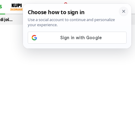
S
PRIJAVA
idi još…