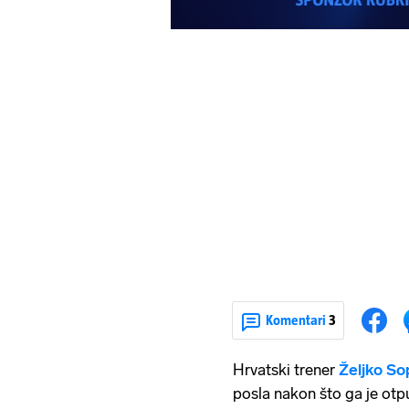
Komentari
3
Hrvatski trener
Željko So
posla nakon što ga je otpu