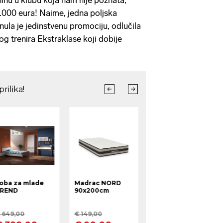
ninu u klubu koja nam nije poznata,
.000 eura! Naime, jedna poljska
nula je jedinstvenu promociju, odlučila
vog trenira Ekstraklase koji dobije