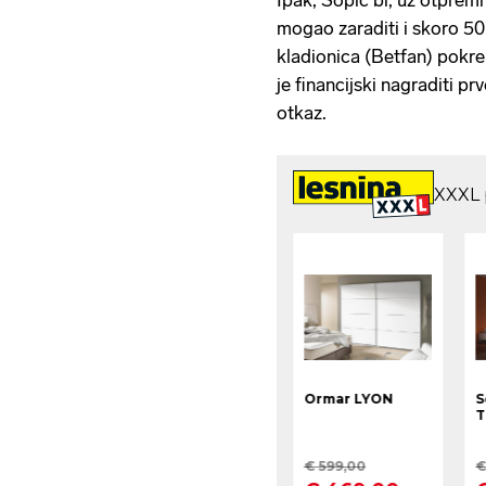
Ipak, Sopić bi, uz otprem
mogao zaraditi i skoro 50
kladionica (Betfan) pokre
je financijski nagraditi pr
otkaz.