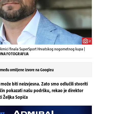
2
takmici finala SuperSport Hrvatskog nogometnog kupa |
TIVNA FOTOGRAFIJA
 među omiljene izvore na Googleu
že biti neizvjesna. Zato smo odlučili stvoriti
in pokazati našu podršku, rekao je direktor
ti Željka Sopića