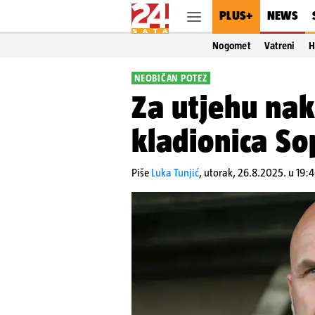
PLUS+
NEWS
Nogomet
Vatreni
H
NEOBIČAN POTEZ
Za utjehu nak
kladionica So
Piše
Luka Tunjić
,
utorak, 26.8.2025. u 19: