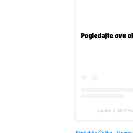
Pogledajte ovu o
Objavu dijeli Hrv
Statistika Češka - Hrvats