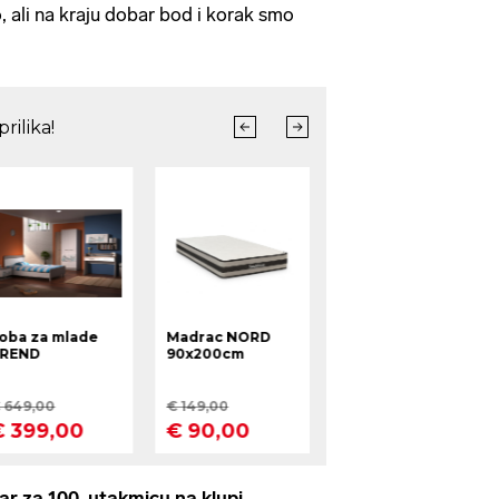
 ali na kraju dobar bod i korak smo
dar za 100. utakmicu na klupi