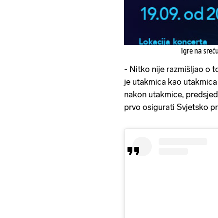
Igre na sreć
- Nitko nije razmišljao o 
je utakmica kao utakmica b
nakon utakmice, predsjed
prvo osigurati Svjetsko p