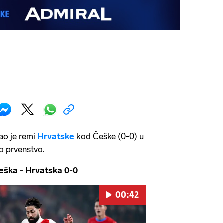
ao je remi
Hrvatske
kod Češke (0-0) u
ko prvenstvo.
ka - Hrvatska 0-0
00:42