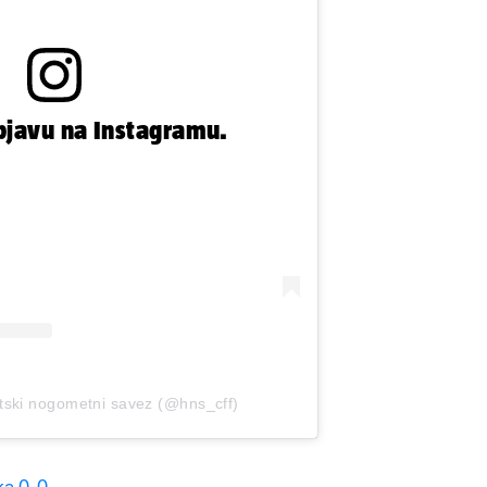
bjavu na Instagramu.
atski nogometni savez (@hns_cff)
ka 0-0