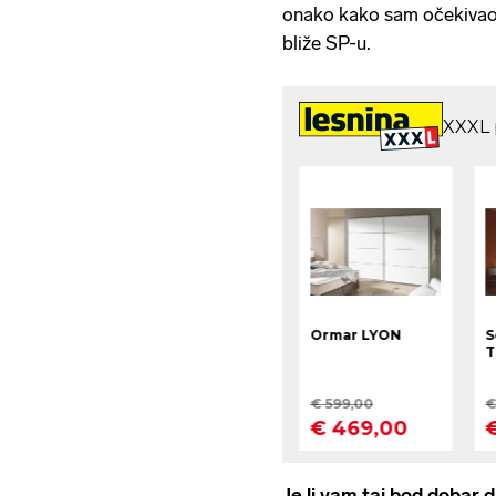
onako kako sam očekivao,
bliže SP-u.
Je li vam taj bod dobar 