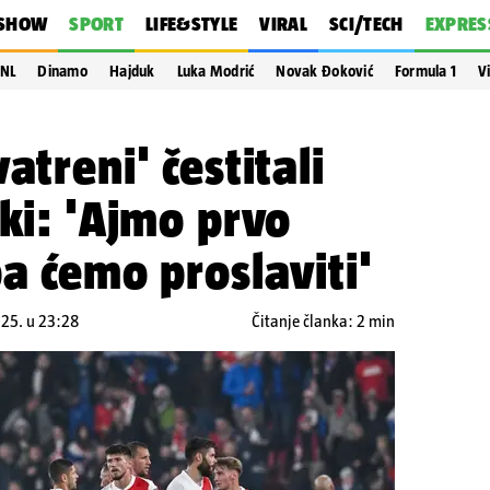
SHOW
SPORT
LIFE&STYLE
VIRAL
SCI/TECH
EXPRES
NL
Dinamo
Hajduk
Luka Modrić
Novak Đoković
Formula 1
V
atreni' čestitali
tki: 'Ajmo prvo
pa ćemo proslaviti'
025. u 23:28
Čitanje članka: 2 min