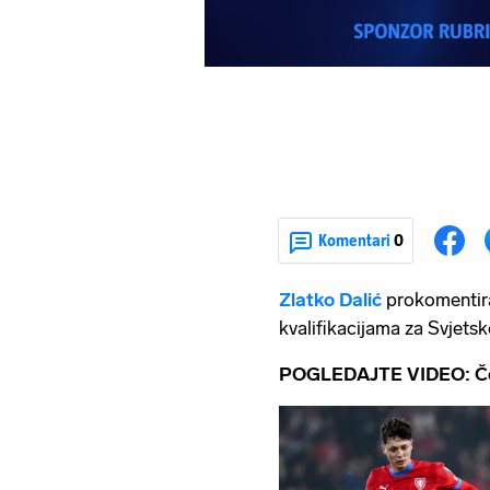
Komentari
0
Zlatko Dalić
prokomentir
kvalifikacijama za Svjets
POGLEDAJTE VIDEO: Češ