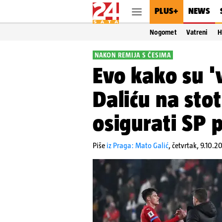
PLUS+
NEWS
Nogomet
Vatreni
H
NAKON REMIJA S ČESIMA
Evo kako su 'v
Daliću na sto
osigurati SP 
Piše
iz Praga: Mato Galić
,
četvrtak, 9.10.2