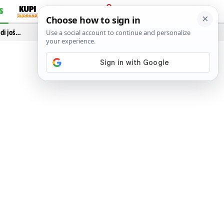
S
PRIJAVA
idi još…