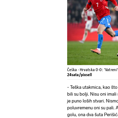
Češka - Hrvatska 0-0: 'Vatreni
24sata/pixsell
- Teška utakmica, kao što
bili su bolji. Nisu oni imali
je puno loših stvari. Nismo
poluvremenu oni su pali. A
golu, ona dva šuta Perišića.