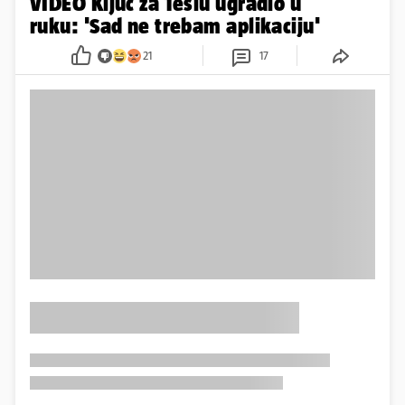
VIDEO Ključ za Teslu ugradio u
ruku: 'Sad ne trebam aplikaciju'
21
17