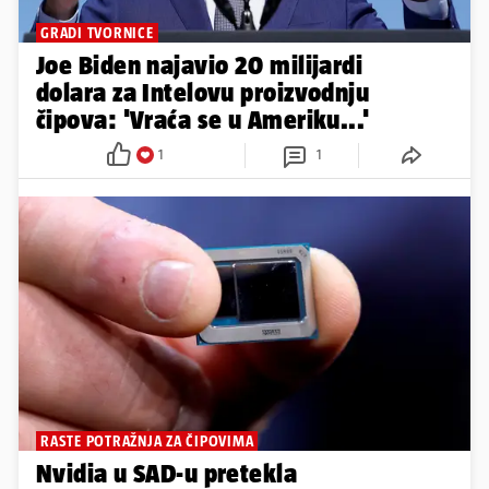
GRADI TVORNICE
Joe Biden najavio 20 milijardi
dolara za Intelovu proizvodnju
čipova: 'Vraća se u Ameriku...'
1
1
RASTE POTRAŽNJA ZA ČIPOVIMA
Nvidia u SAD-u pretekla