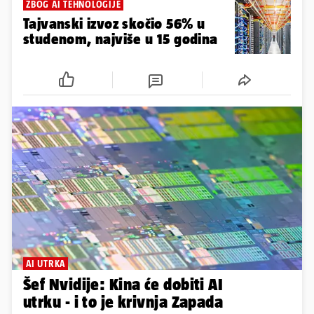
ZBOG AI TEHNOLOGIJE
Tajvanski izvoz skočio 56% u
studenom, najviše u 15 godina
AI UTRKA
Šef Nvidije: Kina će dobiti AI
utrku - i to je krivnja Zapada