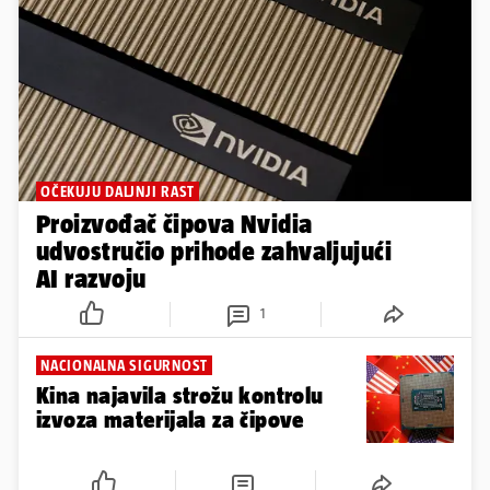
OČEKUJU DALJNJI RAST
Proizvođač čipova Nvidia
udvostručio prihode zahvaljujući
AI razvoju
1
NACIONALNA SIGURNOST
Kina najavila strožu kontrolu
izvoza materijala za čipove