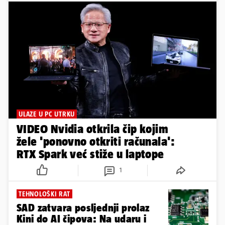
ULAZE U PC UTRKU
VIDEO Nvidia otkrila čip kojim
žele 'ponovno otkriti računala':
RTX Spark već stiže u laptope
1
TEHNOLOŠKI RAT
SAD zatvara posljednji prolaz
Kini do AI čipova: Na udaru i