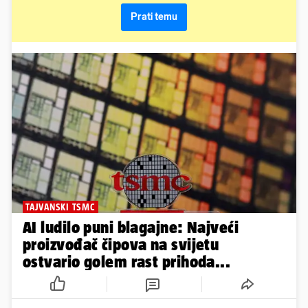
Prati temu
TAJVANSKI TSMC
AI ludilo puni blagajne: Najveći
proizvođač čipova na svijetu
ostvario golem rast prihoda...