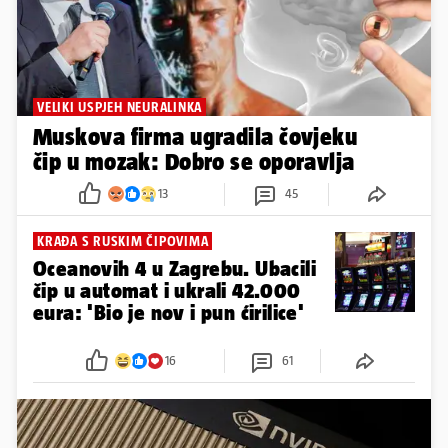
VELIKI USPJEH NEURALINKA
Muskova firma ugradila čovjeku
čip u mozak: Dobro se oporavlja
13
45
KRAĐA S RUSKIM ČIPOVIMA
Oceanovih 4 u Zagrebu. Ubacili
čip u automat i ukrali 42.000
eura: 'Bio je nov i pun ćirilice'
16
61