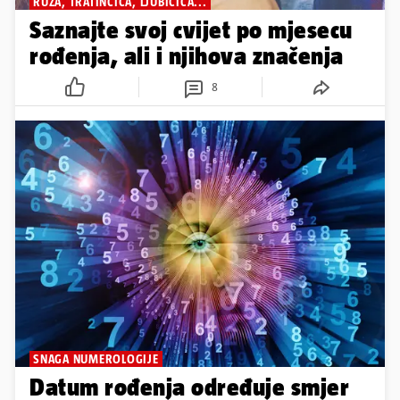
RUŽA, TRATINČICA, LJUBIČICA...
Saznajte svoj cvijet po mjesecu
rođenja, ali i njihova značenja
8
SNAGA NUMEROLOGIJE
Datum rođenja određuje smjer