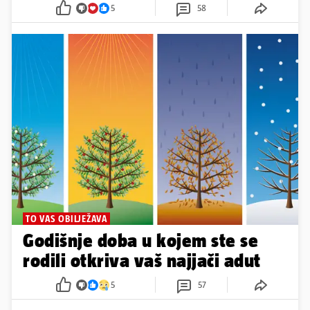
5
58
TO VAS OBILJEŽAVA
Godišnje doba u kojem ste se
rodili otkriva vaš najjači adut
5
57