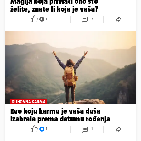
Magija boja privlači ono što
želite, znate li koja je vaša?
1
2
DUHOVNA KARMA
Evo koju karmu je vaša duša
izabrala prema datumu rođenja
1
1