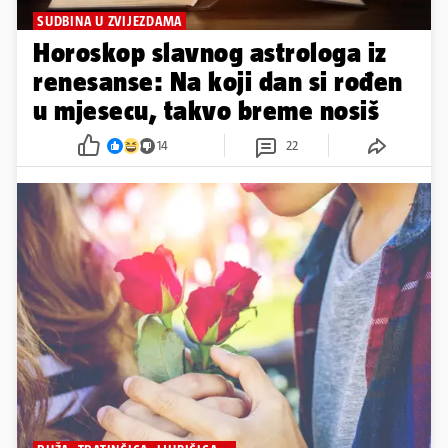
SUDBINA U ZVIJEZDAMA
Horoskop slavnog astrologa iz
renesanse: Na koji dan si rođen
u mjesecu, takvo breme nosiš
14
22