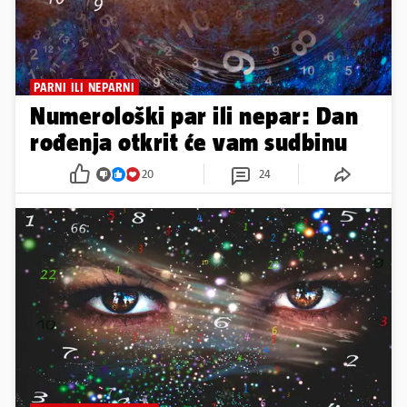
PARNI ILI NEPARNI
Numerološki par ili nepar: Dan
rođenja otkrit će vam sudbinu
20
24