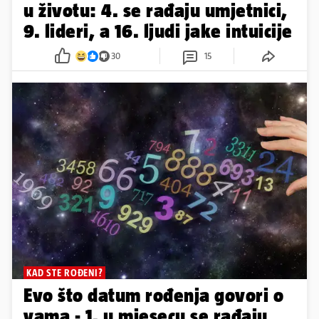
u životu: 4. se rađaju umjetnici,
9. lideri, a 16. ljudi jake intuicije
30
15
KAD STE ROĐENI?
Evo što datum rođenja govori o
vama - 1. u mjesecu se rađaju