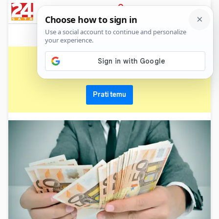
News
Show
Sport
Life&style
Video
Express
PRIJAVA
datum rođenja
Primaj sve nove vijesti o temi i budi u tijeku
Prati temu