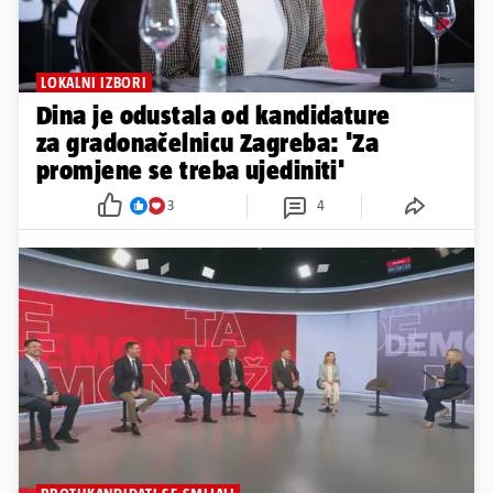
LOKALNI IZBORI
Dina je odustala od kandidature
za gradonačelnicu Zagreba: 'Za
promjene se treba ujediniti'
3
4