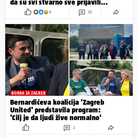
da su svi stvarno sve prijavili...
4
25
BORBA ZA ZAGREB
Bernardićeva koalicija 'Zagreb
United' predstavila program:
'Cilj je da ljudi žive normalno'
2