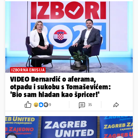
IZBORNA EMISIJA
VIDEO Bernardić o aferama,
otpadu i sukobu s Tomaševićem:
'Bio sam hladan kao špricer!'
9
35