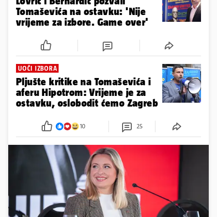
Lovrić i Bernardić pozvali
Tomaševića na ostavku: 'Nije
vrijeme za izbore. Game over'
UOČI IZBORA
Pljušte kritike na Tomaševića i
aferu Hipotrom: Vrijeme je za
ostavku, oslobodit ćemo Zagreb
10
25