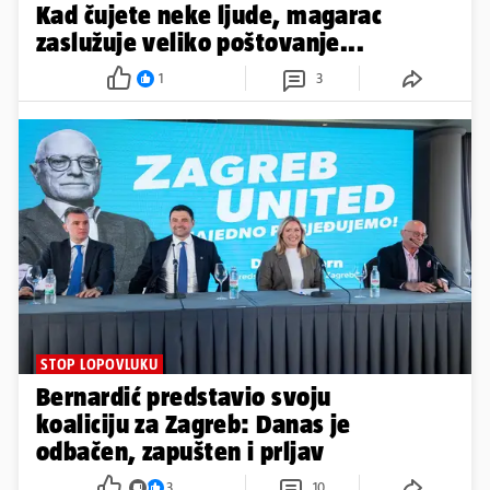
Kad čujete neke ljude, magarac
zaslužuje veliko poštovanje...
1
3
STOP LOPOVLUKU
Bernardić predstavio svoju
koaliciju za Zagreb: Danas je
odbačen, zapušten i prljav
3
10