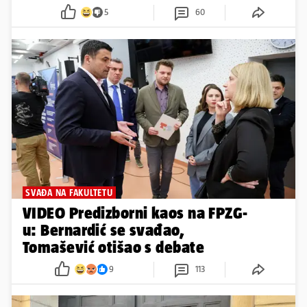
5
60
SVAĐA NA FAKULTETU
VIDEO Predizborni kaos na FPZG-
u: Bernardić se svađao,
Tomašević otišao s debate
9
113