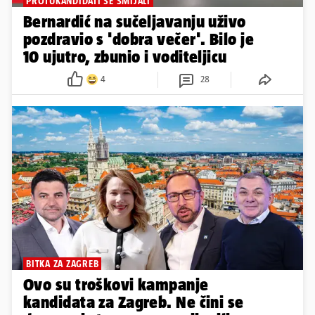
PROTUKANDIDATI SE SMIJALI
Bernardić na sučeljavanju uživo
pozdravio s 'dobra večer'. Bilo je
10 ujutro, zbunio i voditeljicu
4
28
BITKA ZA ZAGREB
Ovo su troškovi kampanje
kandidata za Zagreb. Ne čini se