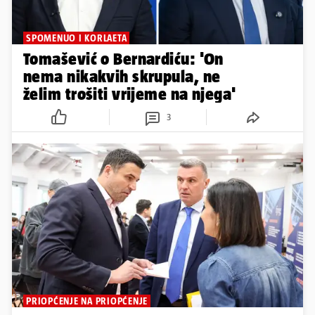
SPOMENUO I KORLAETA
Tomašević o Bernardiću: 'On
nema nikakvih skrupula, ne
želim trošiti vrijeme na njega'
3
PRIOPĆENJE NA PRIOPĆENJE