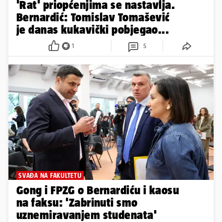
'Rat' priopćenjima se nastavlja.
Bernardić: Tomislav Tomašević
je danas kukavički pobjegao...
1
5
SVAĐA NA FAKULTETU
Gong i FPZG o Bernardiću i kaosu
na faksu: 'Zabrinuti smo
uznemiravanjem studenata'