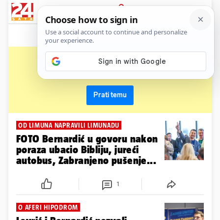
News
Show
Sport
Life&style
Video
Express
PRIJAVA
davor bernardić
Primaj sve nove vijesti o temi i budi u tijeku
Prati temu
OD LIMUNA NAPRAVILI LIMUNADU
FOTO Bernardić u govoru nakon
poraza ubacio Bibliju, jureći
autobus, Zabranjeno pušenje...
1
O AFERI HIPODROM