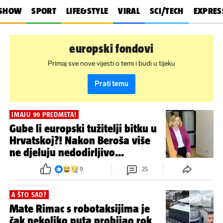
SHOW
SPORT
LIFE&STYLE
VIRAL
SCI/TECH
EXPRES
europski fondovi
Primaj sve nove vijesti o temi i budi u tijeku
Prati temu
IMAJU 99 PREDMETA!
Gube li europski tužitelji bitku u
Hrvatskoj?! Nakon Beroša više
ne djeluju nedodirljivo...
9
25
A ŠTO SAD?
Mate Rimac s robotaksijima je
čak nekoliko puta probijao rok