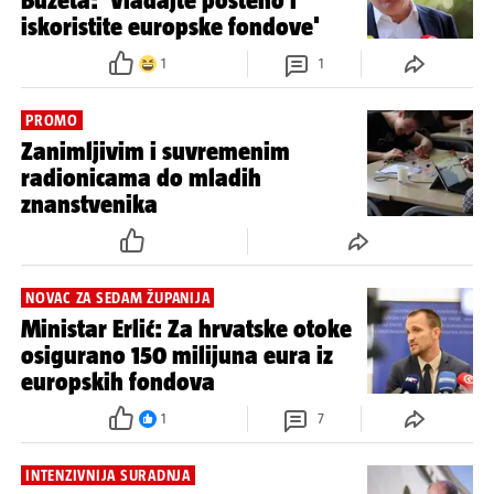
Buzeta: 'Vladajte pošteno i
iskoristite europske fondove'
1
1
PROMO
Zanimljivim i suvremenim
radionicama do mladih
znanstvenika
NOVAC ZA SEDAM ŽUPANIJA
Ministar Erlić: Za hrvatske otoke
osigurano 150 milijuna eura iz
europskih fondova
1
7
INTENZIVNIJA SURADNJA