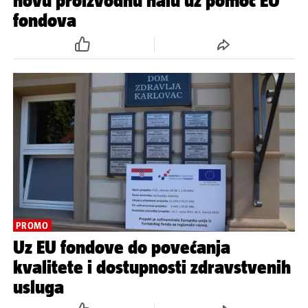
novu proizvodnu halu uz pomoć EU
fondova
PROMO
Uz EU fondove do povećanja
kvalitete i dostupnosti zdravstvenih
usluga