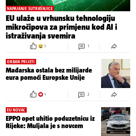
NAPAJANJE SUTRAŠNJICE
EU ulaže u vrhunsku tehnologiju
mikročipova za primjenu kod AI i
istraživanja svemira
1
1
ORBAN PRIJETI
Mađarska ostala bez milijarde
eura pomoći Europske Unije
1
2
EU NOVAC
EPPO opet uhitio poduzetnicu iz
Rijeke: Muljala je s novcem