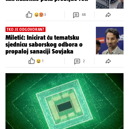
3
48
TKO JE ODGOVORAN?
Miletić: Inicirat ću tematsku
sjednicu saborskog odbora o
propaloj sanaciji Sovjaka
1
2