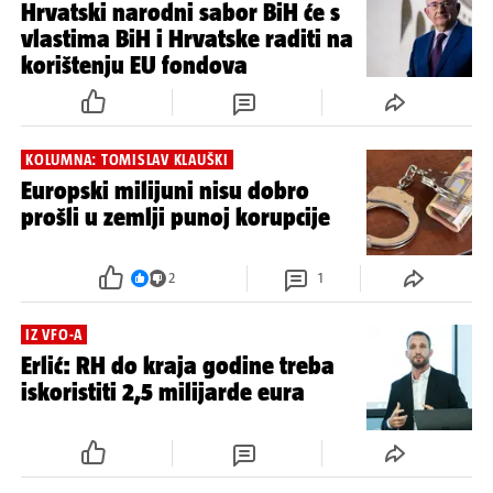
Hrvatski narodni sabor BiH će s
vlastima BiH i Hrvatske raditi na
korištenju EU fondova
KOLUMNA: TOMISLAV KLAUŠKI
Europski milijuni nisu dobro
prošli u zemlji punoj korupcije
2
1
IZ VFO-A
Erlić: RH do kraja godine treba
iskoristiti 2,5 milijarde eura