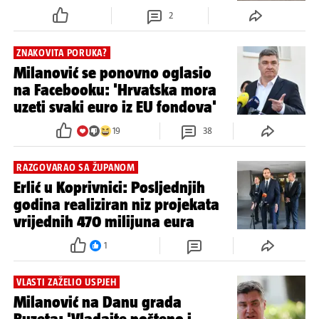
2
ZNAKOVITA PORUKA?
Milanović se ponovno oglasio
na Facebooku: 'Hrvatska mora
uzeti svaki euro iz EU fondova'
19
38
RAZGOVARAO SA ŽUPANOM
Erlić u Koprivnici: Posljednjih
godina realiziran niz projekata
vrijednih 470 milijuna eura
1
VLASTI ZAŽELIO USPJEH
Milanović na Danu grada