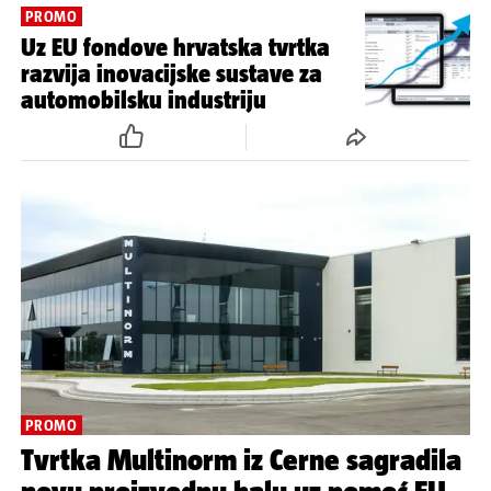
PROMO
Uz EU fondove hrvatska tvrtka
razvija inovacijske sustave za
automobilsku industriju
PROMO
Tvrtka Multinorm iz Cerne sagradila