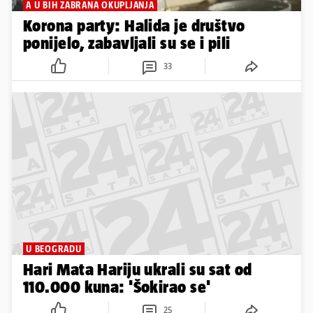
A U BIH ZABRANA OKUPLJANJA
Korona party: Halida je društvo
ponijelo, zabavljali su se i pili
33
U BEOGRADU
Hari Mata Hariju ukrali su sat od
110.000 kuna: 'Šokirao se'
25