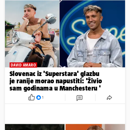
DAVID AMARO
Slovenac iz 'Superstara' glazbu
je ranije morao napustiti: 'Živio
sam godinama u Manchesteru '
1