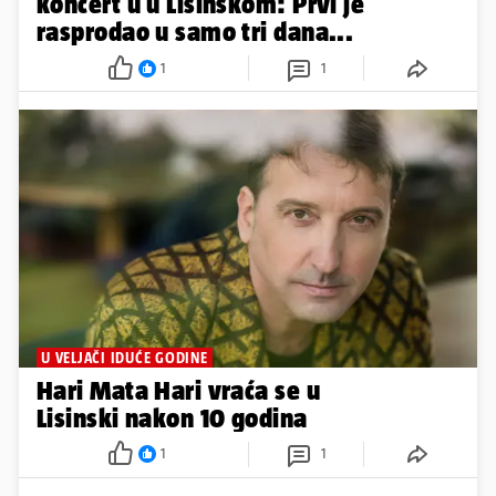
koncert u u Lisinskom: Prvi je
rasprodao u samo tri dana...
1
1
U VELJAČI IDUĆE GODINE
Hari Mata Hari vraća se u
Lisinski nakon 10 godina
1
1