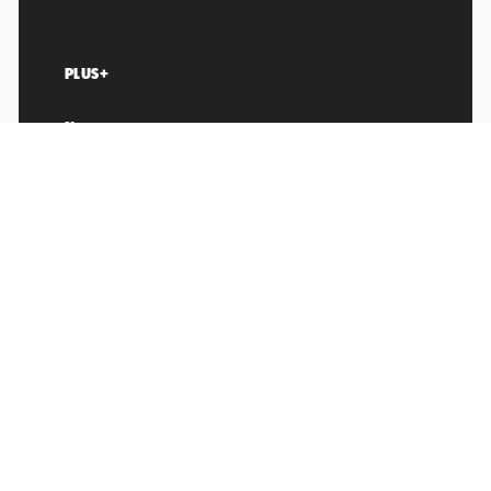
PLUS+
News
Sport
Show
LifeStyle
Sci/Tech
Viral
OSTALO