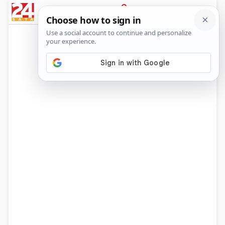
News
Show
Sport
Life&style
Video
Express
PRIJAVA