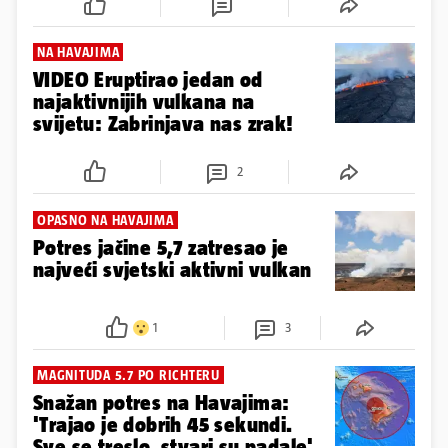
NA HAVAJIMA
VIDEO Eruptirao jedan od
najaktivnijih vulkana na
svijetu: Zabrinjava nas zrak!
2
OPASNO NA HAVAJIMA
Potres jačine 5,7 zatresao je
najveći svjetski aktivni vulkan
1
3
MAGNITUDA 5.7 PO RICHTERU
Snažan potres na Havajima:
'Trajao je dobrih 45 sekundi.
Sve se treslo, stvari su padale'