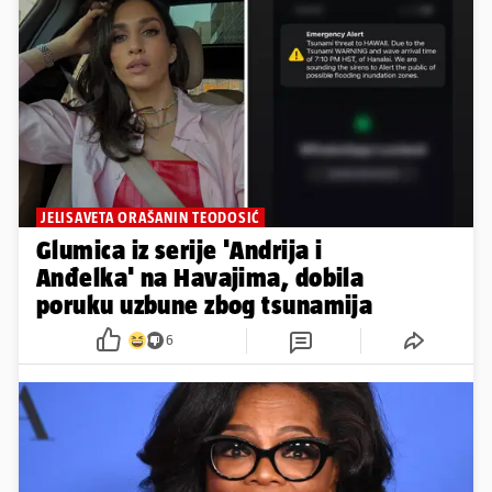
JELISAVETA ORAŠANIN TEODOSIĆ
Glumica iz serije 'Andrija i
Anđelka' na Havajima, dobila
poruku uzbune zbog tsunamija
6