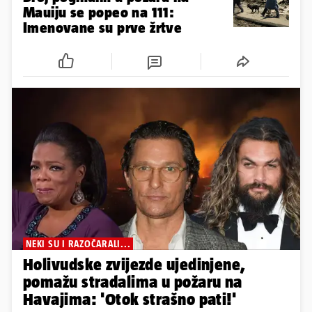
Mauiju se popeo na 111:
Imenovane su prve žrtve
NEKI SU I RAZOČARALI...
Holivudske zvijezde ujedinjene,
pomažu stradalima u požaru na
Havajima: 'Otok strašno pati!'