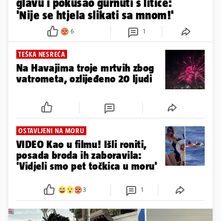
glavu i pokušao gurnuti s litice:
'Nije se htjela slikati sa mnom!'
6
1
TEŠKA NESREĆA
Na Havajima troje mrtvih zbog
vatrometa, ozlijeđeno 20 ljudi
OSTAVLJENI NA MORU
VIDEO Kao u filmu! Išli roniti,
posada broda ih zaboravila:
'Vidjeli smo pet točkica u moru'
3
1