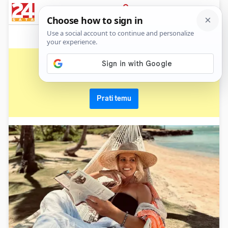
News
Show
Sport
Life&style
Video
Express
PRIJAVA
havaji
Primaj sve nove vijesti o temi i budi u tijeku
Prati temu