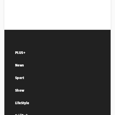
PLUS+
News
Sport
Show
LifeStyle