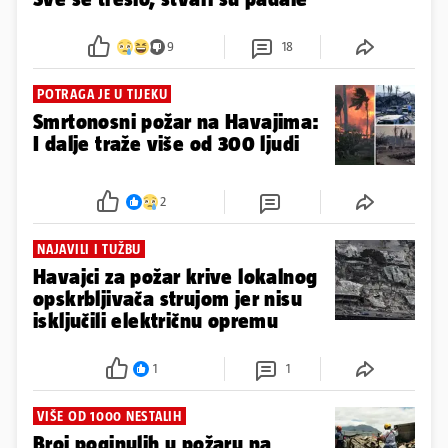
9
18
POTRAGA JE U TIJEKU
Smrtonosni požar na Havajima:
I dalje traže više od 300 ljudi
2
NAJAVILI I TUŽBU
Havajci za požar krive lokalnog
opskrbljivača strujom jer nisu
isključili električnu opremu
1
1
VIŠE OD 1000 NESTALIH
Broj poginulih u požaru na