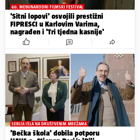
60. MEĐUNARODNI FILMSKI FESTIVAL
'Sitni lopovi' osvojili prestižni
FIPRESCI u Karlovim Varima,
nagrađen i 'Tri tjedna kasnije'
SERIJA IŠLA NA DRUŠTVENIM MREŽAMA
'Bečka škola' dobila potporu