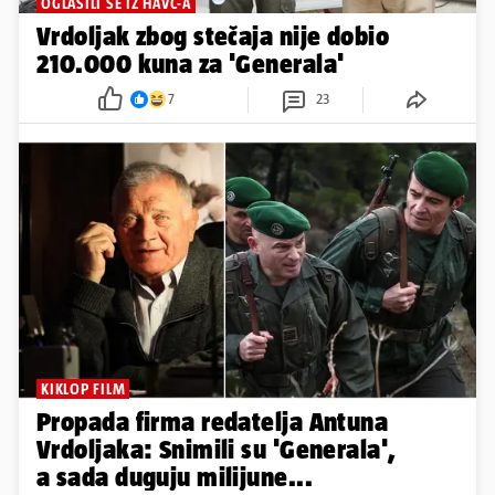
OGLASILI SE IZ HAVC-A
Vrdoljak zbog stečaja nije dobio
210.000 kuna za 'Generala'
7
23
KIKLOP FILM
Propada firma redatelja Antuna
Vrdoljaka: Snimili su 'Generala',
a sada duguju milijune...