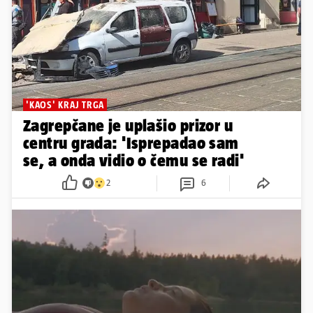
'KAOS' KRAJ TRGA
Zagrepčane je uplašio prizor u
centru grada: 'Isprepadao sam
se, a onda vidio o čemu se radi'
2
6