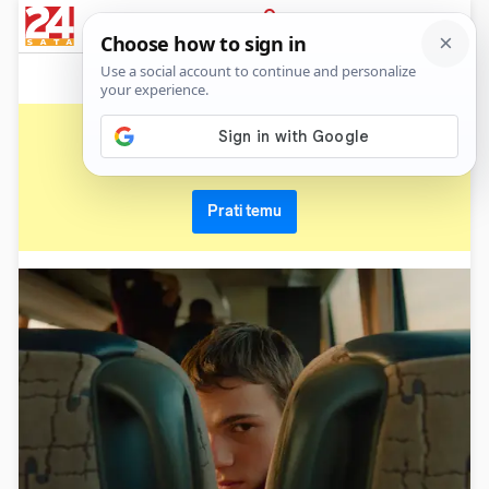
News
Show
Sport
Life&style
Video
Express
PRIJAVA
havc
Primaj sve nove vijesti o temi i budi u tijeku
Prati temu