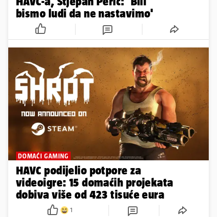
HAVC-a, Stjepan Perić: 'Bili
bismo ludi da ne nastavimo'
DOMAĆI GAMING
HAVC podijelio potpore za
videoigre: 15 domaćih projekata
dobiva više od 423 tisuće eura
1