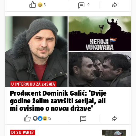
5
9
U INTERVJUU ZA 24SATA
Producent Dominik Galić: 'Dvije
godine želim završiti serijal, ali
mi ovisimo o novcu države'
15
DI SU PARE?