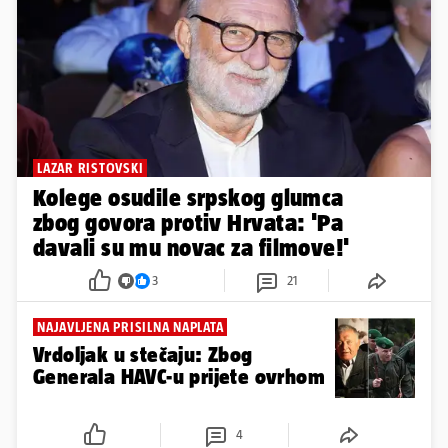
LAZAR RISTOVSKI
Kolege osudile srpskog glumca
zbog govora protiv Hrvata: 'Pa
davali su mu novac za filmove!'
3
21
NAJAVLJENA PRISILNA NAPLATA
Vrdoljak u stečaju: Zbog
Generala HAVC-u prijete ovrhom
4