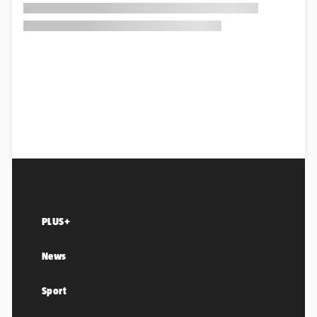
PLUS+
News
Sport