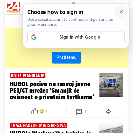
News
Show
Sport
Life&style
Video
Express
PRIJAVA
hubol
Primaj sve nove vijesti o temi i budi u tijeku
Prati temu
BOLJE PLANIRANJE
HUBOL poziva na razvoj javne
PET/CT mreže: 'Smanjit će
ovisnost o privatnim tvrtkama'
1
1
TRAŽE NADZOR MINISTARSTVA