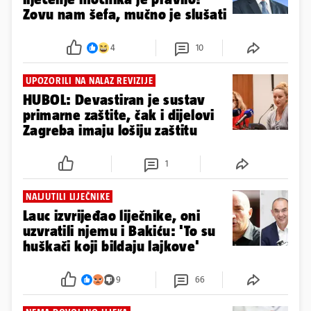
Zovu nam šefa, mučno je slušati
4
10
UPOZORILI NA NALAZ REVIZIJE
HUBOL: Devastiran je sustav
primarne zaštite, čak i dijelovi
Zagreba imaju lošiju zaštitu
1
NALJUTILI LIJEČNIKE
Lauc izvrijeđao liječnike, oni
uzvratili njemu i Bakiću: 'To su
huškači koji bildaju lajkove'
9
66