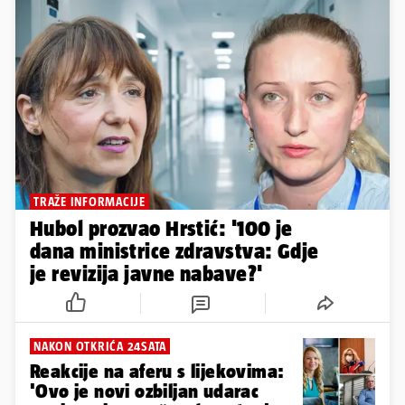
TRAŽE INFORMACIJE
Hubol prozvao Hrstić: '100 je
dana ministrice zdravstva: Gdje
je revizija javne nabave?'
NAKON OTKRIĆA 24SATA
Reakcije na aferu s lijekovima:
'Ovo je novi ozbiljan udarac