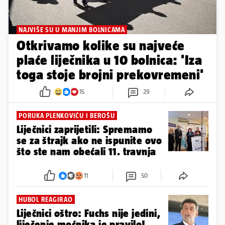
NAJVIŠE SU U MANJIM BOLNICAMA
Otkrivamo kolike su najveće
plaće liječnika u 10 bolnica: 'Iza
toga stoje brojni prekovremeni'
15
29
PORUKA PLENKOVIĆU I BEROŠU
Liječnici zaprijetili: Spremamo
se za štrajk ako ne ispunite ovo
što ste nam obećali 11. travnja
11
50
HUBOL REAGIRAO
Liječnici oštro: Fuchs nije jedini,
liječenje moćnika je pravilo!