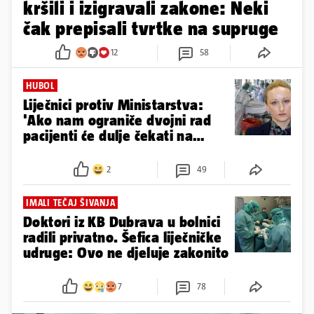
kršili i izigravali zakone: Neki
čak prepisali tvrtke na supruge
12
58
HUBOL
Liječnici protiv Ministarstva:
'Ako nam ograniče dvojni rad
pacijenti će dulje čekati na
liječenje'
2
49
IMALI TEČAJ ŠIVANJA
Doktori iz KB Dubrava u bolnici
radili privatno. Šefica liječničke
udruge: Ovo ne djeluje zakonito
7
78