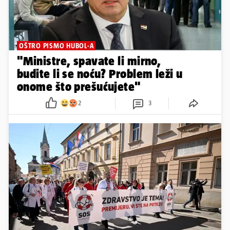
OŠTRO PISMO HUBOL-A
"Ministre, spavate li mirno,
budite li se noću? Problem leži u
onome što prešućujete"
2
3