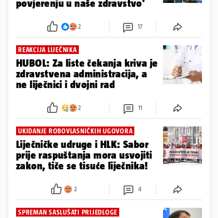
povjerenju u naše zdravstvo'
2
17
REAKCIJA LIJEČNIKA
HUBOL: Za liste čekanja kriva je
zdravstvena administracija, a
ne liječnici i dvojni rad
2
11
UKIDANJE ROBOVLASNIČKIH UGOVORA
Liječničke udruge i HLK: Sabor
prije raspuštanja mora usvojiti
zakon, tiče se tisuće liječnika!
2
4
SPREMAN SASLUŠATI PRIJEDLOGE