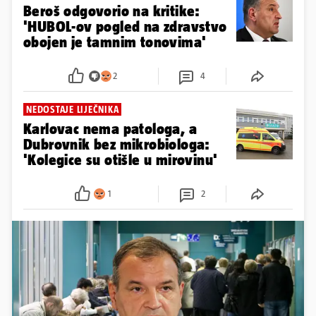
Beroš odgovorio na kritike:
'HUBOL-ov pogled na zdravstvo
obojen je tamnim tonovima'
2
4
NEDOSTAJE LIJEČNIKA
Karlovac nema patologa, a
Dubrovnik bez mikrobiologa:
'Kolegice su otišle u mirovinu'
1
2