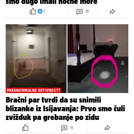
smo dugo imali noćne more
1
19
PARANORMALNA AKTIVNOST?
Bračni par tvrdi da su snimili
blizanke iz Isijavanja: Prvo smo čuli
zvižduk pa grebanje po zidu
15