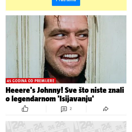
45 GODINA OD PREMIJERE
Heeere's Johnny! Sve što niste znali
o legendarnom 'Isijavanju'
2