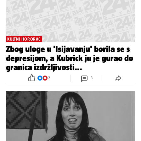
KULTNI HORORAC
Zbog uloge u 'Isijavanju' borila se s
depresijom, a Kubrick ju je gurao do
granica izdržljivosti...
2
3