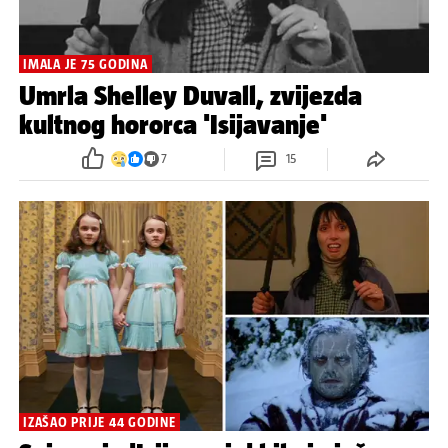
IMALA JE 75 GODINA
Umrla Shelley Duvall, zvijezda
kultnog hororca 'Isijavanje'
7
15
IZAŠAO PRIJE 44 GODINE