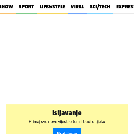
SHOW
SPORT
LIFE&STYLE
VIRAL
SCI/TECH
EXPRES
isijavanje
Primaj sve nove vijesti o temi i budi u tijeku
Prati temu