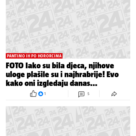
PAMTIMO IH PO HORORCIMA
FOTO Iako su bila djeca, njihove
uloge plašile su i najhrabrije! Evo
kako oni izgledaju danas...
1
5