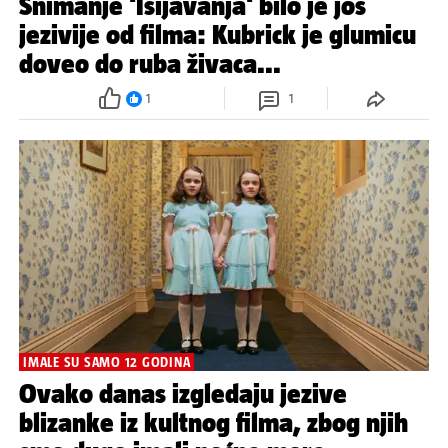
Snimanje 'Isijavanja' bilo je još
jezivije od filma: Kubrick je glumicu
doveo do ruba živaca...
1
1
IMALE SU SAMO 12 GODINA
Ovako danas izgledaju jezive
blizanke iz kultnog filma, zbog njih