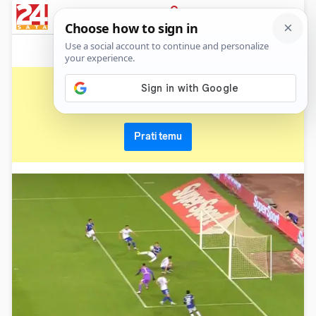
News
Show
Sport
Life&style
Video
Express
PRIJAVA
ivan božić
Primaj sve nove vijesti o temi i budi u tijeku
Prati temu