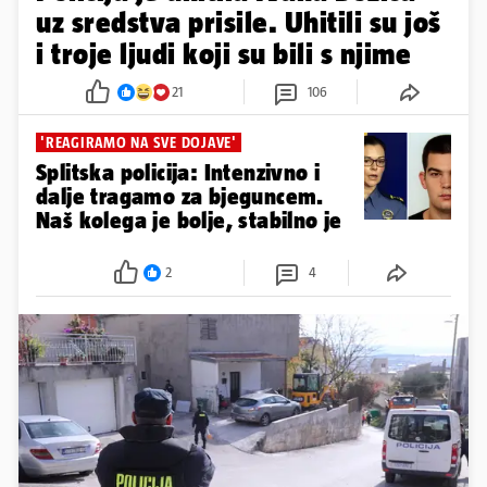
uz sredstva prisile. Uhitili su još
i troje ljudi koji su bili s njime
21
106
'REAGIRAMO NA SVE DOJAVE'
Splitska policija: Intenzivno i
dalje tragamo za bjeguncem.
Naš kolega je bolje, stabilno je
2
4