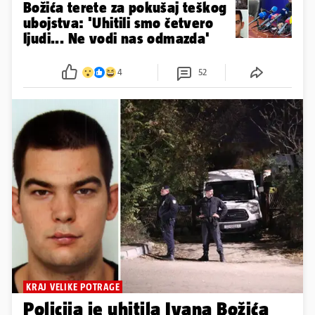
Božića terete za pokušaj teškog
ubojstva: 'Uhitili smo četvero
ljudi... Ne vodi nas odmazda'
4
52
KRAJ VELIKE POTRAGE
Policija je uhitila Ivana Božića