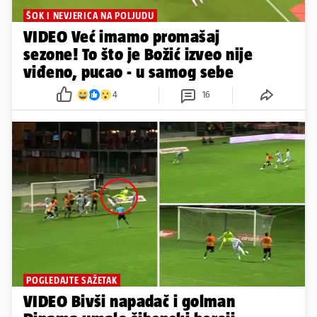
ŠOK I NEVJERICA NA POLJUDU
VIDEO Već imamo promašaj
sezone! To što je Božić izveo nije
viđeno, pucao - u samog sebe
4
16
POGLEDAJTE SAŽETAK
VIDEO Bivši napadač i golman