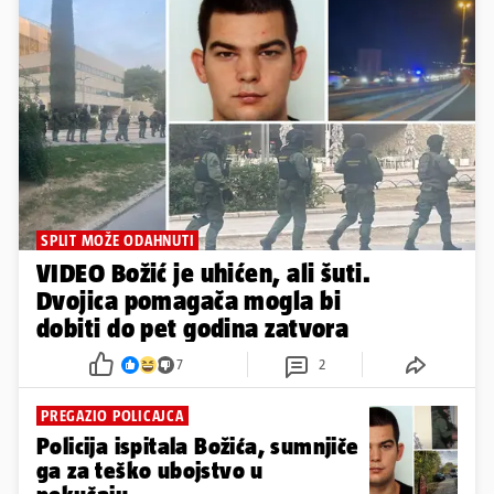
SPLIT MOŽE ODAHNUTI
VIDEO Božić je uhićen, ali šuti.
Dvojica pomagača mogla bi
dobiti do pet godina zatvora
7
2
PREGAZIO POLICAJCA
Policija ispitala Božića, sumnjiče
ga za teško ubojstvo u