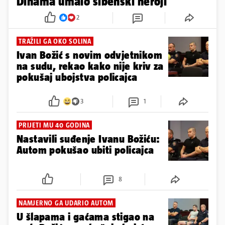
Dinama umalo šibenski heroji
2
TRAŽILI GA OKO SOLINA
Ivan Božić s novim odvjetnikom
na sudu, rekao kako nije kriv za
pokušaj ubojstva policajca
3
1
PRIJETI MU 40 GODINA
Nastavili suđenje Ivanu Božiću:
Autom pokušao ubiti policajca
8
NAMJERNO GA UDARIO AUTOM
U šlapama i gaćama stigao na