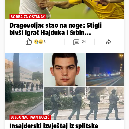
BORBA ZA OSTANAK
Dragovoljac stao na noge: Stigli
bivši igrač Hajduka i Srbin...
3
24
BJEGUNAC IVAN BOŽIĆ
Insajderski izvještaj iz splitske