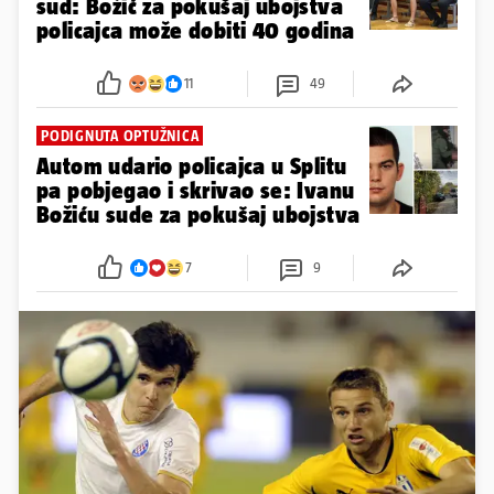
sud: Božić za pokušaj ubojstva
policajca može dobiti 40 godina
11
49
PODIGNUTA OPTUŽNICA
Autom udario policajca u Splitu
pa pobjegao i skrivao se: Ivanu
Božiću sude za pokušaj ubojstva
7
9