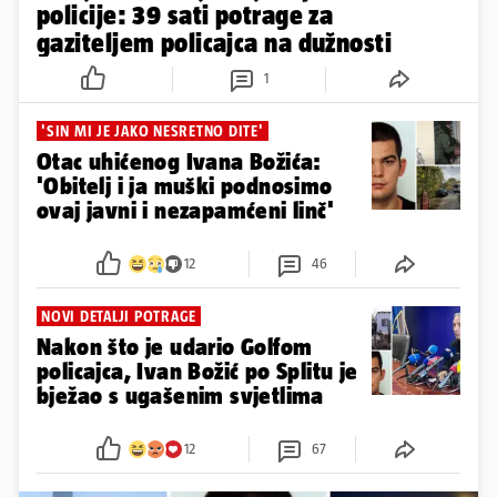
policije: 39 sati potrage za
gaziteljem policajca na dužnosti
1
'SIN MI JE JAKO NESRETNO DITE'
Otac uhićenog Ivana Božića:
'Obitelj i ja muški podnosimo
ovaj javni i nezapamćeni linč'
12
46
NOVI DETALJI POTRAGE
Nakon što je udario Golfom
policajca, Ivan Božić po Splitu je
bježao s ugašenim svjetlima
12
67