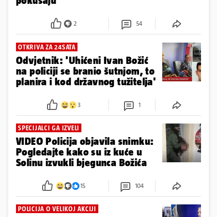
pokušaju
2
54
OTKRIVA ZA 24SATA
Odvjetnik: 'Uhićeni Ivan Božić
na policiji se branio šutnjom, to
planira i kod državnog tužitelja'
3
1
SPECIJALCI GA IZVELI
VIDEO Policija objavila snimku:
Pogledajte kako su iz kuće u
Solinu izvukli bjegunca Božića
15
104
POLICIJA O VELIKOJ AKCIJI