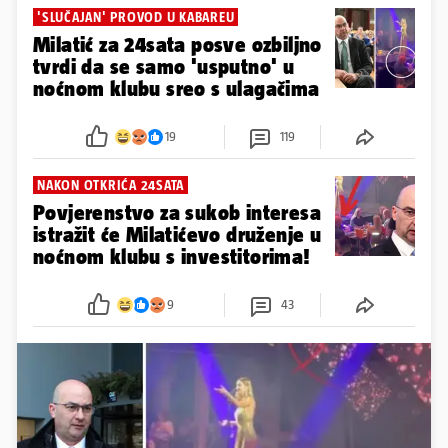
'SLUČAJAN' PROVOD U KABAREU
Milatić za 24sata posve ozbiljno
tvrdi da se samo 'usputno' u
noćnom klubu sreo s ulagačima
19
119
NAKON OTKRIĆA 24SATA
Povjerenstvo za sukob interesa
istražit će Milatićevo druženje u
noćnom klubu s investitorima!
9
43