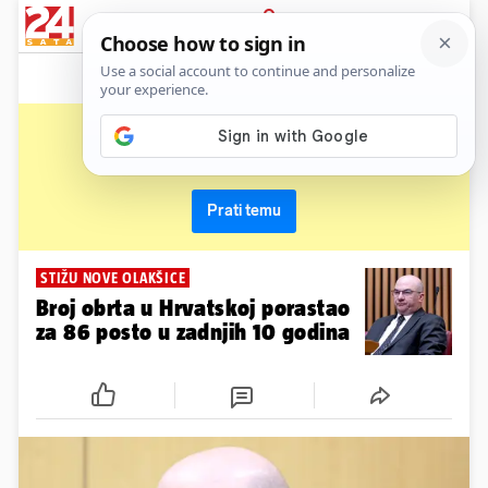
News
Show
Sport
Life&style
Video
Express
PRIJAVA
ivo milatić
Primaj sve nove vijesti o temi i budi u tijeku
Prati temu
STIŽU NOVE OLAKŠICE
Broj obrta u Hrvatskoj porastao
za 86 posto u zadnjih 10 godina