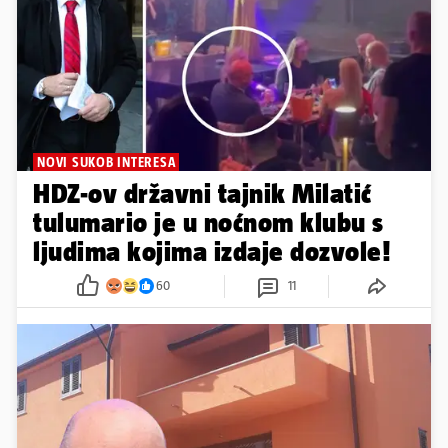
NOVI SUKOB INTERESA
HDZ-ov državni tajnik Milatić
tulumario je u noćnom klubu s
ljudima kojima izdaje dozvole!
60
11