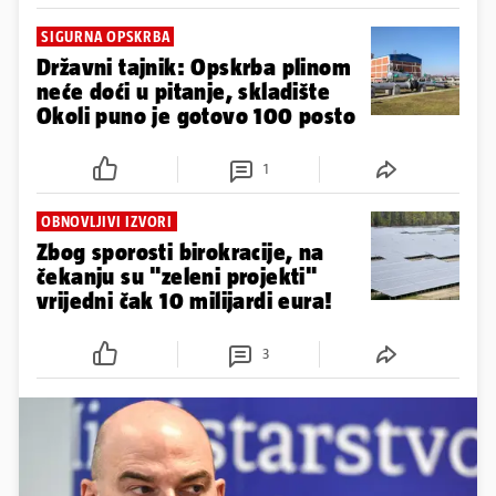
SIGURNA OPSKRBA
Državni tajnik: Opskrba plinom
neće doći u pitanje, skladište
Okoli puno je gotovo 100 posto
1
OBNOVLJIVI IZVORI
Zbog sporosti birokracije, na
čekanju su "zeleni projekti"
vrijedni čak 10 milijardi eura!
3