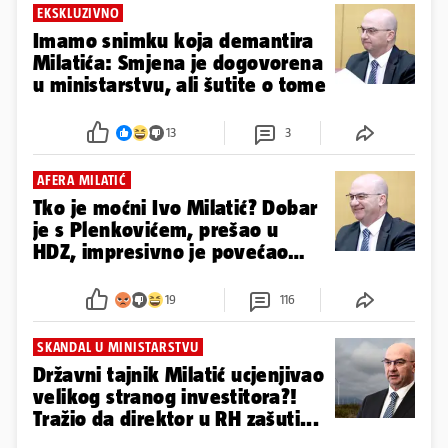
EKSKLUZIVNO
Imamo snimku koja demantira
Milatića: Smjena je dogovorena
u ministarstvu, ali šutite o tome
13
3
AFERA MILATIĆ
Tko je moćni Ivo Milatić? Dobar
je s Plenkovićem, prešao u
HDZ, impresivno je povećao
imovinu
19
116
SKANDAL U MINISTARSTVU
Državni tajnik Milatić ucjenjivao
velikog stranog investitora?!
Tražio da direktor u RH zašuti...