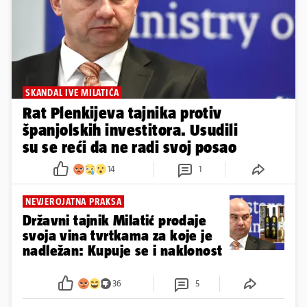
SKANDAL IVE MILATIĆA
Rat Plenkijeva tajnika protiv
španjolskih investitora. Usudili
su se reći da ne radi svoj posao
14
1
NEVJEROJATNA PRAKSA
Državni tajnik Milatić prodaje
svoja vina tvrtkama za koje je
nadležan: Kupuje se i naklonost
36
5