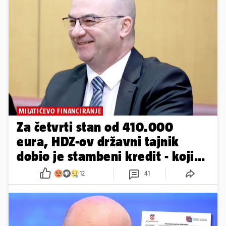
MILATIĆEVO FINANCIRANJE
Za četvrti stan od 410.000
eura, HDZ-ov državni tajnik
dobio je stambeni kredit - koji
to nije
12
41