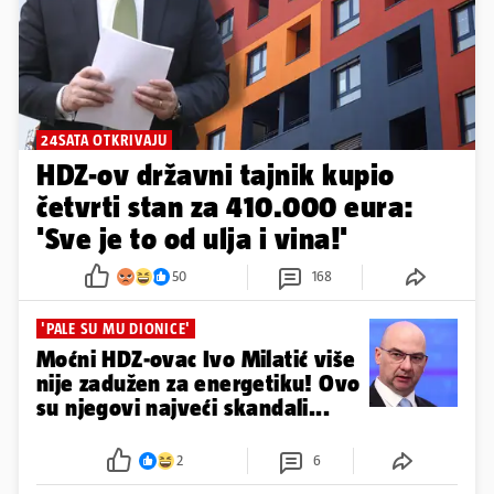
24SATA OTKRIVAJU
HDZ-ov državni tajnik kupio
četvrti stan za 410.000 eura:
'Sve je to od ulja i vina!'
50
168
'PALE SU MU DIONICE'
Moćni HDZ-ovac Ivo Milatić više
nije zadužen za energetiku! Ovo
su njegovi najveći skandali...
2
6