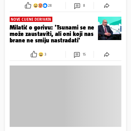
28
8
NOVE CIJENE DERIVATA
Milatić o gorivu: 'Tsunami se ne
može zaustaviti, ali oni koji nas
brane ne smiju nastradati'
3
15