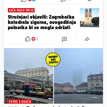
JAČA NEGO PRIJE
Stručnjaci objavili: Zagrebačka
katedrala sigurna, ovogodišnja
polnoćka bi se mogla održati
3
FOTKE S DOLCA