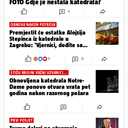
FOTO Gdje je nestala katedrala?
4
OBNOVA NAKON POTRESA
Premjestit će ostatke Alojzija
Stepinca iz katedrale u
Zagrebu: 'Vjernici, dođite sa
svijećama'
11
31
STIŽU BROJNI VAŽNI UZVANICI...
Obnovljena katedrala Notre-
Dame ponovo otvara vrata pet
godina nakon razornog požara
PRVI POSJET