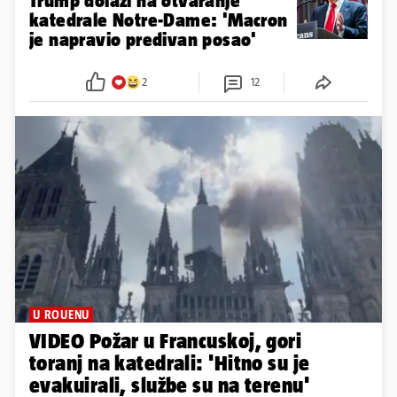
Trump dolazi na otvaranje
katedrale Notre-Dame: 'Macron
je napravio predivan posao'
2
12
U ROUENU
VIDEO Požar u Francuskoj, gori
toranj na katedrali: 'Hitno su je
evakuirali, službe su na terenu'