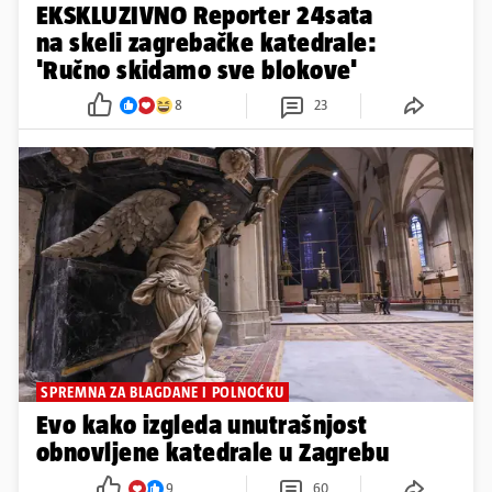
EKSKLUZIVNO Reporter 24sata
na skeli zagrebačke katedrale:
'Ručno skidamo sve blokove'
8
23
SPREMNA ZA BLAGDANE I POLNOĆKU
Evo kako izgleda unutrašnjost
obnovljene katedrale u Zagrebu
9
60