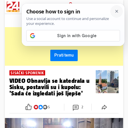
News
Show
Sport
Life&style
Video
Express
PRIJAVA
katedrala
Primaj sve nove vijesti o temi i budi u tijeku
Prati temu
SISAČKI SPOMENIK
VIDEO Obnavlja se katedrala u
Sisku, postavili su i kupolu:
'Sada će izgledati još ljepše'
5
2