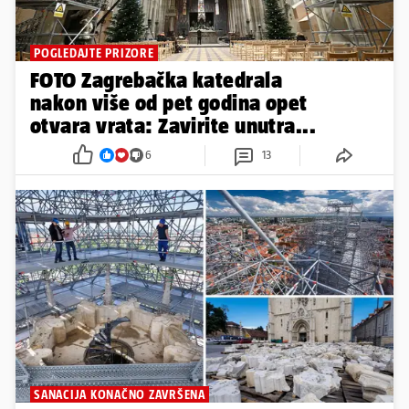
POGLEDAJTE PRIZORE
FOTO Zagrebačka katedrala
nakon više od pet godina opet
otvara vrata: Zavirite unutra...
6
13
SANACIJA KONAČNO ZAVRŠENA