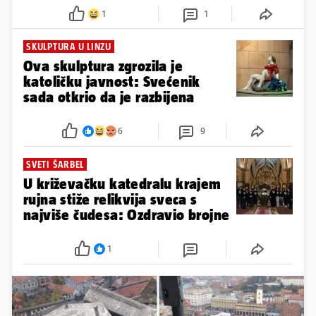
1
1
SKULPTURA U LINZU
Ova skulptura zgrozila je
katoličku javnost: Svećenik
sada otkrio da je razbijena
6
9
SVETI ŠARBEL
U križevačku katedralu krajem
rujna stiže relikvija sveca s
najviše čudesa: Ozdravio brojne
1