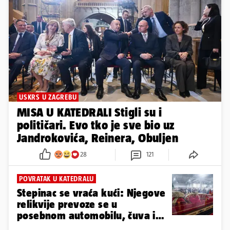
USKRS U ZAGREBU
MISA U KATEDRALI Stigli su i
političari. Evo tko je sve bio uz
Jandrokovića, Reinera, Obuljen
28
121
POVRATAK U KATEDRALU
Stepinac se vraća kući: Njegove
relikvije prevoze se u
posebnom automobilu, čuva ih
policija