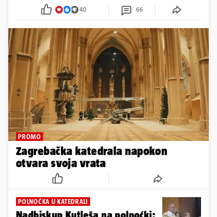
40
66
PROMO
Zagrebačka katedrala napokon
otvara svoja vrata
POLNOĆKA U KATEDRALI
Nadbiskup Kutleša na polnoćki: