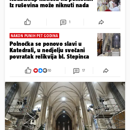
Iz ruševina može niknuti nada
1
NAKON PUNIH PET GODINA
Polnoćka se ponovo slavi u
Katedrali, u nedjelju svečani
povratak relikvija bl. Stepinca
10
17