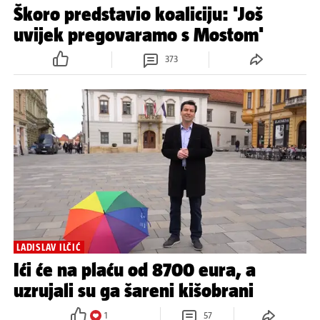
Škoro predstavio koaliciju: 'Još
uvijek pregovaramo s Mostom'
373
LADISLAV ILČIĆ
Ići će na plaću od 8700 eura, a
uzrujali su ga šareni kišobrani
1
57