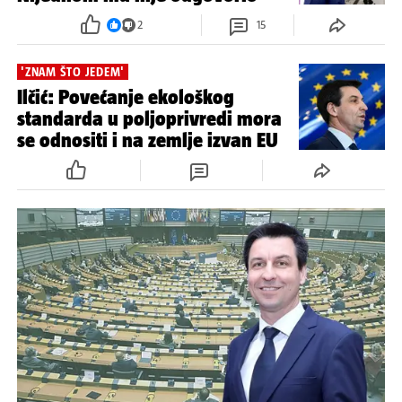
2
15
'ZNAM ŠTO JEDEM'
Ilčić: Povećanje ekološkog
standarda u poljoprivredi mora
se odnositi i na zemlje izvan EU