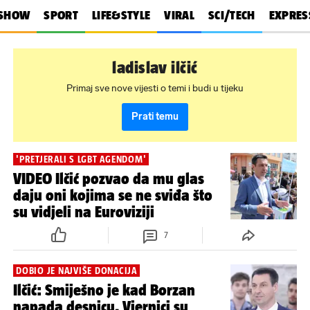
SHOW
SPORT
LIFE&STYLE
VIRAL
SCI/TECH
EXPRES
ladislav ilčić
Primaj sve nove vijesti o temi i budi u tijeku
Prati temu
'PRETJERALI S LGBT AGENDOM'
VIDEO Ilčić pozvao da mu glas
daju oni kojima se ne sviđa što
su vidjeli na Euroviziji
7
DOBIO JE NAJVIŠE DONACIJA
Ilčić: Smiješno je kad Borzan
napada desnicu. Vjernici su