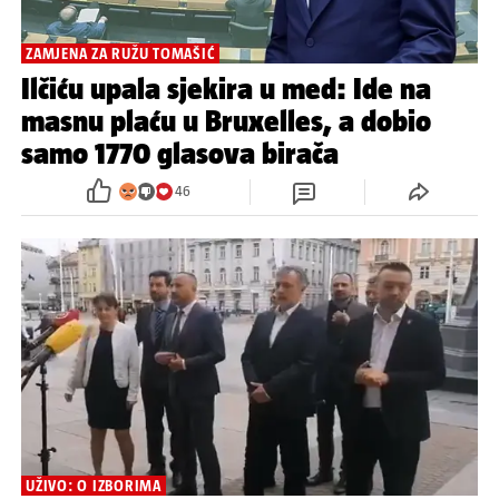
ZAMJENA ZA RUŽU TOMAŠIĆ
Ilčiću upala sjekira u med: Ide na
masnu plaću u Bruxelles, a dobio
samo 1770 glasova birača
46
UŽIVO: O IZBORIMA