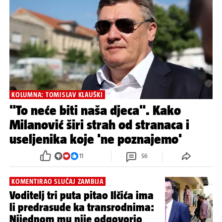
KOLUMNA: TOMISLAV KLAUŠKI
"To neće biti naša djeca". Kako
Milanović širi strah od stranaca i
useljenika koje 'ne poznajemo'
11
56
KOMENTIRAO SLUČAJ ZAMBIJA
Voditelj tri puta pitao Ilčića ima
li predrasude ka transrodnima:
Nijednom mu nije odgovorio