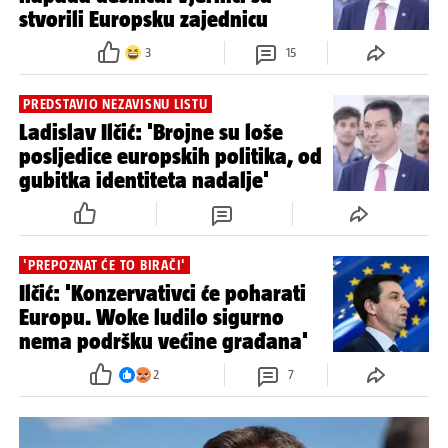
stvorili Europsku zajednicu
3
15
PREDSTAVIO NEZAVISNU LISTU
Ladislav Ilčić: 'Brojne su loše
posljedice europskih politika, od
gubitka identiteta nadalje'
'PREPOZNAT ĆE TO BIRAČI'
Ilčić: 'Konzervativci će poharati
Europu. Woke ludilo sigurno
nema podršku većine građana'
2
7