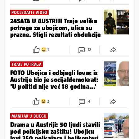
POGLEDAJTE VIDEO
24SATA U AUSTRIJI Traje velika
potraga za ubojicom, ulice su
prazne. Stigli rezultati obdukcije
1
12
TRAJE POTRAGA
FOTO Ubojica i odbjegli lovac iz
Austrije bio je socijaldemokrat:
'U politici nije već 18 godina...'
2
4
MANIJAK U BIJEGU
Drama u Austriji: 50 ljudi stavili
pod policijsku zaštitu! Ubojicu
lovi 250 policajaca i helikopteri