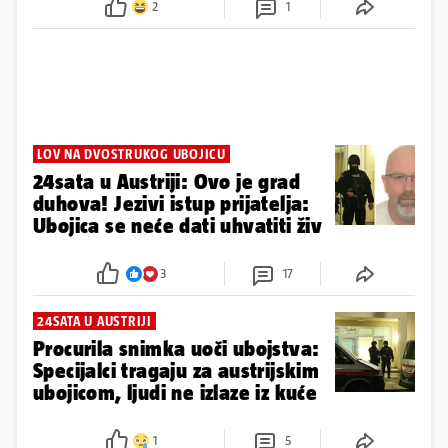
2
1
LOV NA DVOSTRUKOG UBOJICU
24sata u Austriji: Ovo je grad
duhova! Jezivi istup prijatelja:
Ubojica se neće dati uhvatiti živ
3
17
24SATA U AUSTRIJI
Procurila snimka uoči ubojstva:
Specijalci tragaju za austrijskim
ubojicom, ljudi ne izlaze iz kuće
1
5