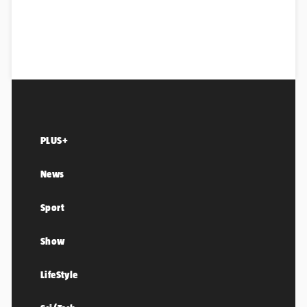
PLUS+
News
Sport
Show
LifeStyle