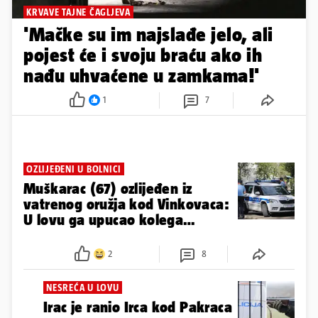
KRVAVE TAJNE ČAGLJEVA
'Mačke su im najslađe jelo, ali
pojest će i svoju braću ako ih
nađu uhvaćene u zamkama!'
1
7
OZLIJEĐENI U BOLNICI
Muškarac (67) ozlijeđen iz
vatrenog oružja kod Vinkovaca:
U lovu ga upucao kolega
lovac?!
2
8
NESREĆA U LOVU
Irac je ranio Irca kod Pakraca