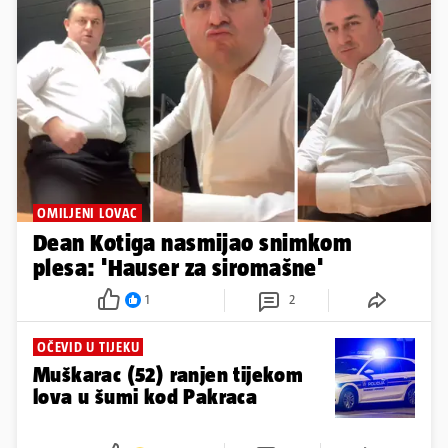
OMILJENI LOVAC
Dean Kotiga nasmijao snimkom
plesa: 'Hauser za siromašne'
1
2
OČEVID U TIJEKU
Muškarac (52) ranjen tijekom
lova u šumi kod Pakraca