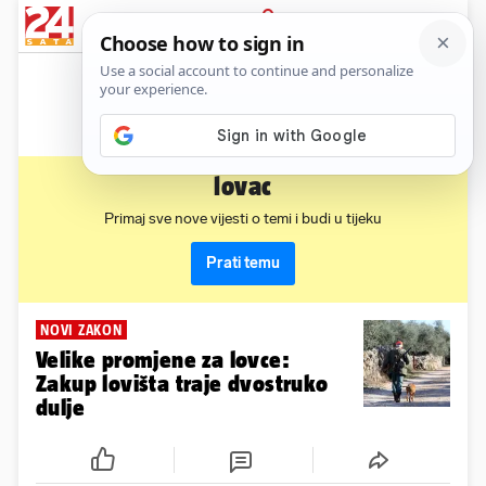
News
Show
Sport
Life&style
Video
Express
PRIJAVA
lovac
Primaj sve nove vijesti o temi i budi u tijeku
Prati temu
NOVI ZAKON
Velike promjene za lovce:
Zakup lovišta traje dvostruko
dulje