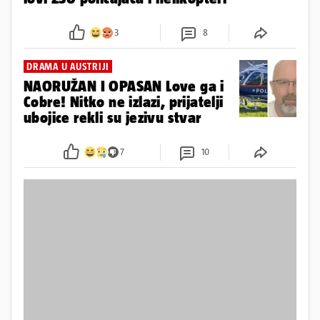
3
8
DRAMA U AUSTRIJI
NAORUŽAN I OPASAN Love ga i
Cobre! Nitko ne izlazi, prijatelji
ubojice rekli su jezivu stvar
7
10