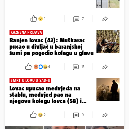
1
7
KAZNENA PRIJAVA
Ranjen lovac (42): Muškarac
pucao u divljač u baranjskoj
šumi pa pogodio kolegu u glavu
4
13
SMRT U LOVU U SAD-U
Lovac upucao medvjeda na
stablu, medvjed pao na
njegovu kolegu lovca (58) i
usmrtio ga...
2
9