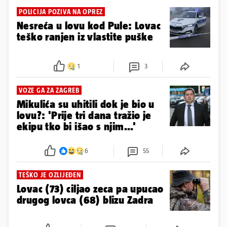
POLICIJA POZIVA NA OPREZ
Nesreća u lovu kod Pule: Lovac
teško ranjen iz vlastite puške
1
3
VOZE GA ZA ZAGREB
Mikulića su uhitili dok je bio u
lovu?: 'Prije tri dana tražio je
ekipu tko bi išao s njim...'
6
55
TEŠKO JE OZLIJEĐEN
Lovac (73) ciljao zeca pa upucao
drugog lovca (68) blizu Zadra