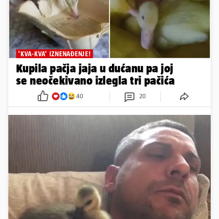
'KVA-KVA' IZNENAĐENJE!
Kupila pačja jaja u dućanu pa joj
se neočekivano izlegla tri pačića
40
20