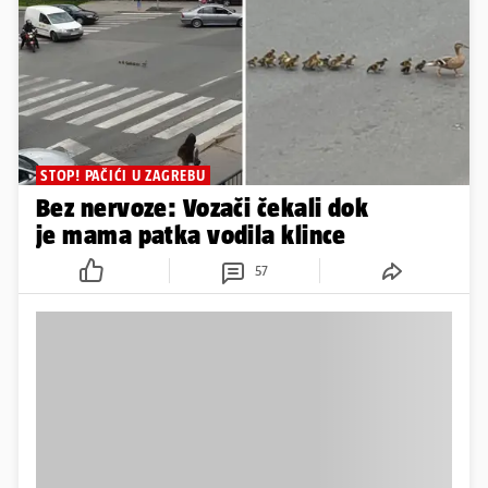
STOP! PAČIĆI U ZAGREBU
Bez nervoze: Vozači čekali dok
je mama patka vodila klince
57