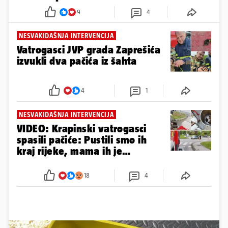
9
4
NESVAKIDAŠNJA INTERVENCIJA
Vatrogasci JVP grada Zaprešića
izvukli dva pačića iz šahta
4
1
NESVAKIDAŠNJA INTERVENCIJA
VIDEO: Krapinski vatrogasci
spasili pačiće: Pustili smo ih
kraj rijeke, mama ih je
dočekala
18
4