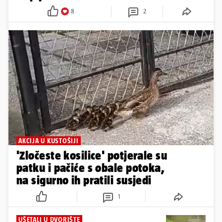
8
2
AKCIJA U KUSTOŠIJI
'Zločeste kosilice' potjerale su
patku i pačiće s obale potoka,
na sigurno ih pratili susjedi
1
UŠETALI U DVORIŠTE