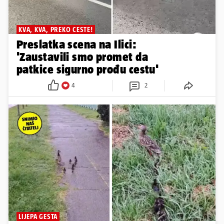
KVA, KVA, PREKO CESTE!
Preslatka scena na Ilici:
'Zaustavili smo promet da
patkice sigurno prođu cestu'
4
2
LIJEPA GESTA