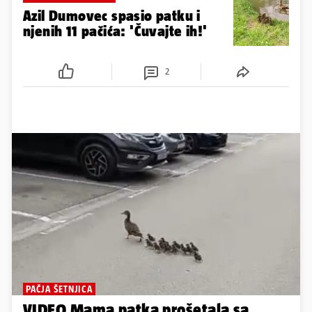
Azil Dumovec spasio patku i
njenih 11 pačića: 'Čuvajte ih!'
2
PAČJA ŠETNJICA
VIDEO Mama patka prošetala sa