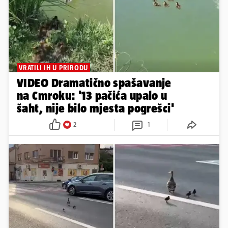
VRATILI IH U PRIRODU
VIDEO Dramatično spašavanje
na Cmroku: '13 pačića upalo u
šaht, nije bilo mjesta pogrešci'
2
1