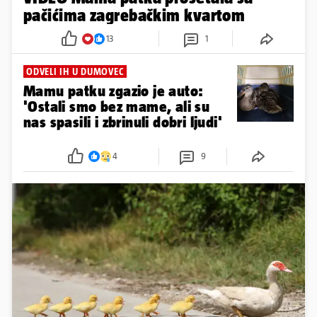
pačićima zagrebačkim kvartom
13
1
ODVELI IH U DUMOVEC
Mamu patku zgazio je auto:
'Ostali smo bez mame, ali su
nas spasili i zbrinuli dobri ljudi'
4
9