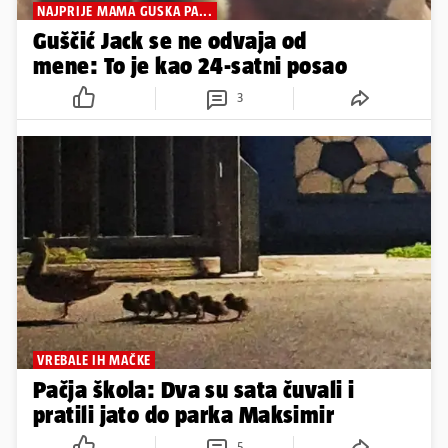
NAJPRIJE MAMA GUSKA PA...
Guščić Jack se ne odvaja od
mene: To je kao 24-satni posao
3
VREBALE IH MAČKE
Pačja škola: Dva su sata čuvali i
pratili jato do parka Maksimir
5