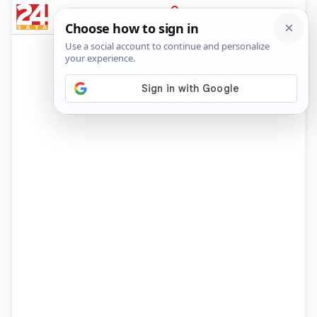
News
Show
Sport
Life&style
Video
Express
PRIJAVA