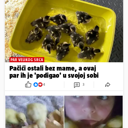
PAR VELIKOG SRCA
Pačići ostali bez mame, a ovaj
par ih je 'podigao' u svojoj sobi
4
3