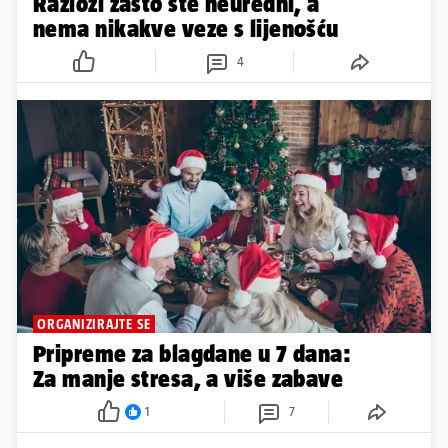
Razlozi zašto ste neuredni, a
nema nikakve veze s lijenošću
4
ORGANIZIRAJTE SE
Pripreme za blagdane u 7 dana:
Za manje stresa, a više zabave
1
7