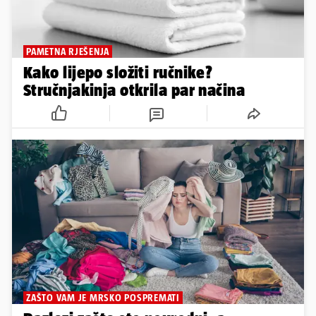
PAMETNA RJEŠENJA
Kako lijepo složiti ručnike?
Stručnjakinja otkrila par načina
ZAŠTO VAM JE MRSKO POSPREMATI