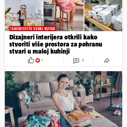
ISKORISTITE SVAKI KUTAK
Dizajneri interijera otkrili kako
stvoriti više prostora za pohranu
stvari u maloj kuhinji
1
3