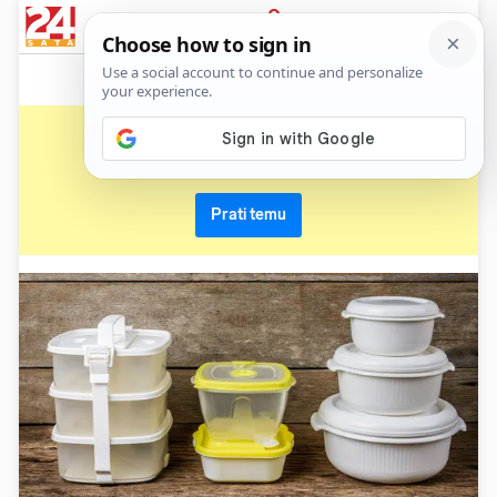
News
Show
Sport
Life&style
Video
Express
PRIJAVA
pospremanje
Primaj sve nove vijesti o temi i budi u tijeku
Prati temu