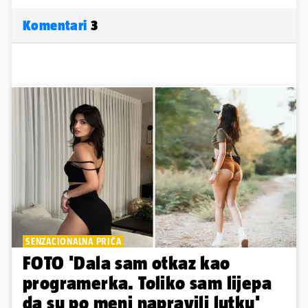
Komentari
3
SENZACIONALNA PRIČA
FOTO 'Dala sam otkaz kao
programerka. Toliko sam lijepa
da su po meni napravili lutku'