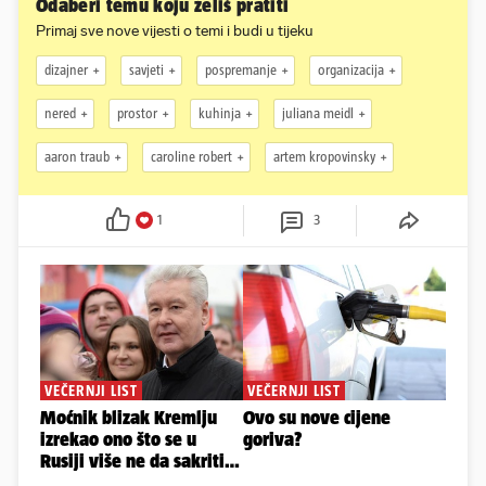
Odaberi temu koju želiš pratiti
Primaj sve nove vijesti o temi i budi u tijeku
dizajner
savjeti
pospremanje
organizacija
nered
prostor
kuhinja
juliana meidl
aaron traub
caroline robert
artem kropovinsky
1
3