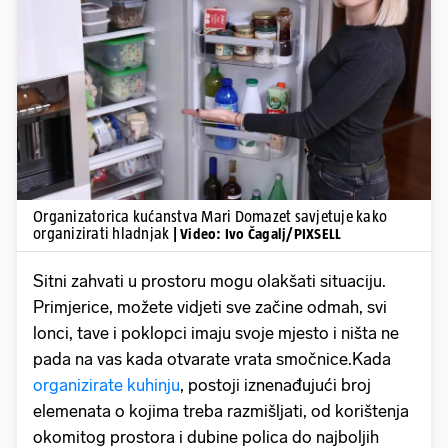
Pokretanje videa...
Organizatorica kućanstva Mari Domazet savjetuje kako
organizirati hladnjak
| Video: Ivo Čagalj/PIXSELL
Sitni zahvati u prostoru mogu olakšati situaciju.
Primjerice, možete vidjeti sve začine odmah, svi
lonci, tave i poklopci imaju svoje mjesto i ništa ne
pada na vas kada otvarate vrata smočnice.Kada
organizirate kuhinju
, postoji iznenađujući broj
elemenata o kojima treba razmišljati, od korištenja
okomitog prostora i dubine polica do najboljih