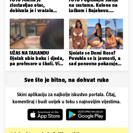
zlostavljao otac,
na cestama. Kolone na
dobivala je i vraćala
Lučkom i Bajakovu.
kilograme: 'Brutalno me
Problemi zbog vjetra
tukao šakama'
UŽAS NA TAJLANDU
Sjećate se Demi Rose?
Dječak ubio baku i djeda,
Povukla se iz javnosti, a
pa profesore u školi. Više
sad ponovno pokazuje
od 30 ljudi je ranjeno
obline. Ovako izgleda
Sve što je bitno, na dohvat ruke
Skini aplikaciju za najbolje iskustvo portala. Čitaj,
komentiraj i budi uvijek u toku s najnovijim vijestima.