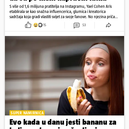
S više od 1,6 milijuna pratitelja na Instagramu, Yael Cohen Aris
etablirala se kao snažna influencerica, glumica i kreatorica
sadržaja koja gradi vlastiti svijet za svoje fanove. No njezina priča
pokazuje da online slava dolazi i s neočekivanim izazovima
15
53
SUPER NAMIRNICA
Evo kada u danu jesti bananu za