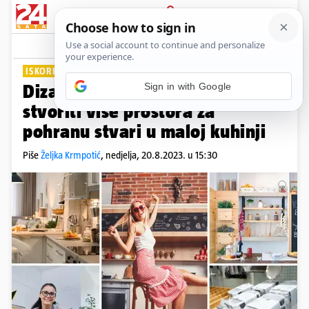
PRIJAVA
Lifestyle
Komentari
3
ISKORISTITE SVAKI KUTAK
Sign in with Google
Dizajneri interijera otkrili kako
stvoriti više prostora za
pohranu stvari u maloj kuhinji
Piše
Željka Krmpotić
,
nedjelja, 20.8.2023. u 15:30