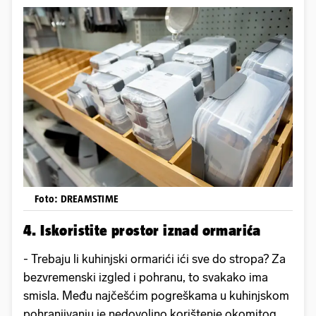
Foto: DREAMSTIME
4. Iskoristite prostor iznad ormarića
- Trebaju li kuhinjski ormarići ići sve do stropa? Za
bezvremenski izgled i pohranu, to svakako ima
smisla. Među najčešćim pogreškama u kuhinjskom
pohranjivanju je nedovoljno korištenje okomitog