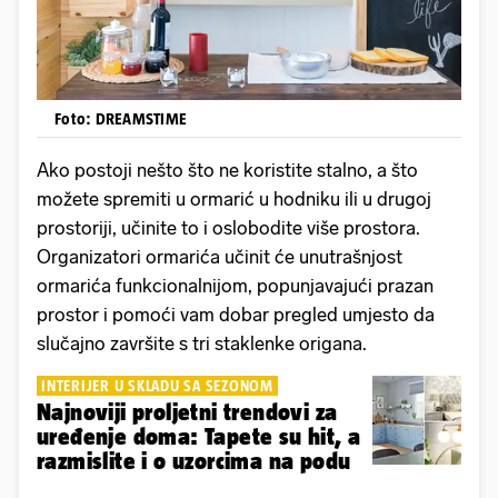
Foto: DREAMSTIME
Ako postoji nešto što ne koristite stalno, a što
možete spremiti u ormarić u hodniku ili u drugoj
prostoriji, učinite to i oslobodite više prostora.
Organizatori ormarića učinit će unutrašnjost
ormarića funkcionalnijom, popunjavajući prazan
prostor i pomoći vam dobar pregled umjesto da
slučajno završite s tri staklenke origana.
INTERIJER U SKLADU SA SEZONOM
Najnoviji proljetni trendovi za
uređenje doma: Tapete su hit, a
razmislite i o uzorcima na podu