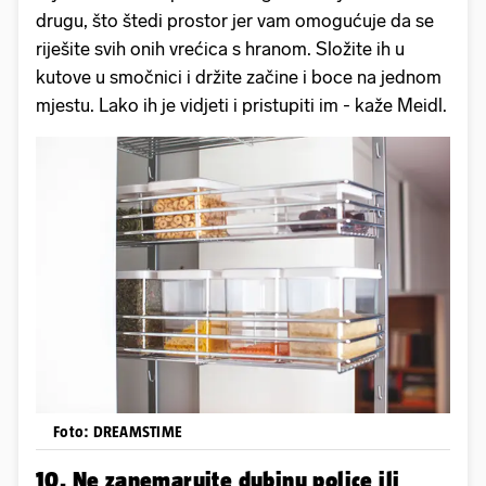
drugu, što štedi prostor jer vam omogućuje da se
riješite svih onih vrećica s hranom. Složite ih u
kutove u smočnici i držite začine i boce na jednom
mjestu. Lako ih je vidjeti i pristupiti im - kaže Meidl.
Foto: DREAMSTIME
10. Ne zanemarujte dubinu police ili