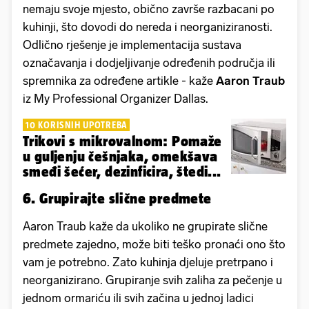
nemaju svoje mjesto, obično završe razbacani po
kuhinji, što dovodi do nereda i neorganiziranosti.
Odlično rješenje je implementacija sustava
označavanja i dodjeljivanje određenih područja ili
spremnika za određene artikle - kaže
Aaron Traub
iz My Professional Organizer Dallas.
10 KORISNIH UPOTREBA
Trikovi s mikrovalnom: Pomaže
u guljenju češnjaka, omekšava
smeđi šećer, dezinficira, štedi...
6. Grupirajte slične predmete
Aaron Traub kaže da ukoliko ne grupirate slične
predmete zajedno, može biti teško pronaći ono što
vam je potrebno. Zato kuhinja djeluje pretrpano i
neorganizirano. Grupiranje svih zaliha za pečenje u
jednom ormariću ili svih začina u jednoj ladici