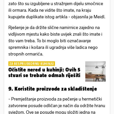
zato što su izgubljene u stražnjem dijelu smočnice
ili ormara. Kada ne vidite što imate, na kraju
kupujete duplikate istog artikla - objasnila je Meidl.
Rješenje je da držite slične namirnice zajedno na
vidljivom mjestu kako biste uvijek znali što imate i
što vam treba. To bi moglo biti označavanje
spremnika i košara ili ugradnja više ladica nego
stropnih ormarića.
ZA BESPRIJEKORNU KUHINJU
Očistite nered u kuhinji: Ovih 5
stvari se trebate odmah riješiti
9. Koristite proizvode za skladištenje
- Premještanje proizvoda za pečenje u hermetički
zatvorene posude odličan je način da održite hranu
svježom. Ove se posude mogu složiti jedna na