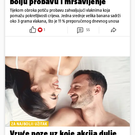
bolju probavu i mršavljenje
Tijekom obroka potiču probavu zahvaljujući vlaknima koja
pomažu pokretljivosti crijeva. Jedna srednje velika banana sadrži
oko 3 grama vlakana, što je 11 % preporučenog dnevnog unosa
1
55
ZA NAJBOLJI UŽITAK
Vruće poze uz koje akcija dulje