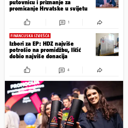
putovnicu i priznanje za
promicanje Hrvatske u svijetu
1
FINANCIJSKA IZVJEŠĆA
Izbori za EP: HDZ najviše
potrošio na promidžbu, Ilčić
dobio najviše donacija
4