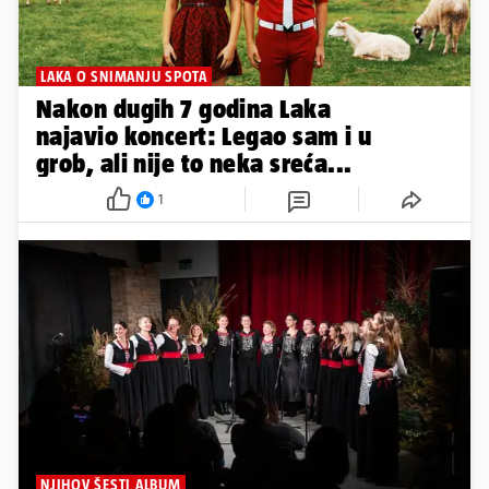
LAKA O SNIMANJU SPOTA
Nakon dugih 7 godina Laka
najavio koncert: Legao sam i u
grob, ali nije to neka sreća...
1
NJIHOV ŠESTI ALBUM