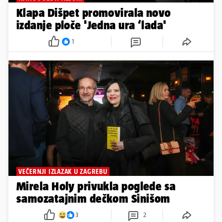
Klapa Dišpet promovirala novo
izdanje ploče 'Jedna ura ‘lada'
1
VEČERNJI IZLAZAK U ZAGREBU
Mirela Holy privukla poglede sa
samozatajnim dečkom Sinišom
3
2