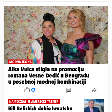
MODNA IKONA
Alka Vuica stigla na promociju
romana Vesne Dedić u Beogradu
u posebnoj modnoj kombinaciji
1
NAJPOZNATIJI AMERIČKI TRENER
Bill Belichick dobio hrvatsku