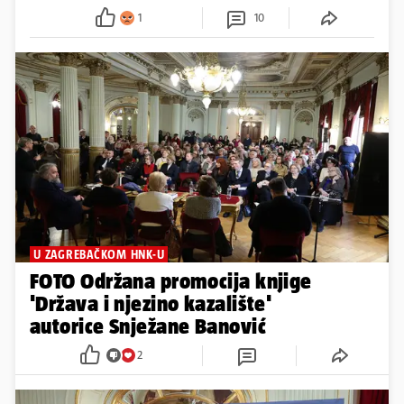
1
10
U ZAGREBAČKOM HNK-U
FOTO Održana promocija knjige
'Država i njezino kazalište'
autorice Snježane Banović
2