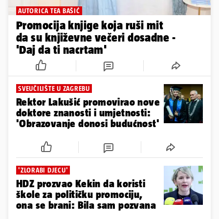
AUTORICA TEA BAŠIĆ
Promocija knjige koja ruši mit
da su književne večeri dosadne -
'Daj da ti nacrtam'
SVEUČILIŠTE U ZAGREBU
Rektor Lakušić promovirao nove
doktore znanosti i umjetnosti:
'Obrazovanje donosi budućnost'
'ZLORABI DJECU'
HDZ prozvao Kekin da koristi
škole za političku promociju,
ona se brani: Bila sam pozvana