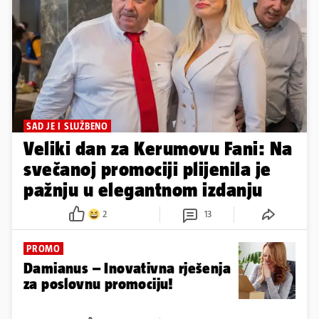
SAD JE I SLUŽBENO
Veliki dan za Kerumovu Fani: Na
svečanoj promociji plijenila je
pažnju u elegantnom izdanju
2
13
PROMO
Damianus – Inovativna rješenja
za poslovnu promociju!