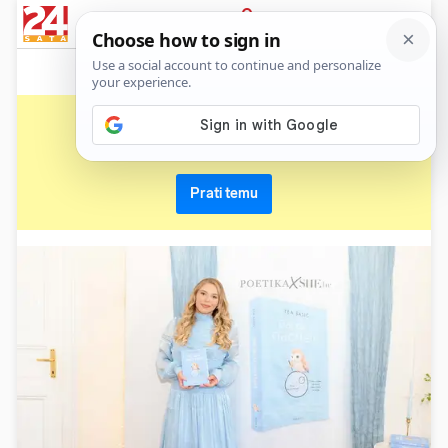
News
Show
Sport
Life&style
Video
Express
PRIJAVA
promocija
Primaj sve nove vijesti o temi i budi u tijeku
Prati temu