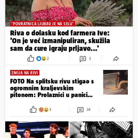
'POVRATNICA LJUBAV JE NA SELU'
Riva o dolasku kod farmera Ive:
'On je već izmanipuliran, skužila
sam da cure igraju prljavo...'
2
3
ZMIJA NA RIVI
FOTO Na splitsku rivu stigao s
ogromnim kraljevskim
pitonom: Prolaznici u panici
zvali policiju
3
24