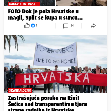
KAKAV KONTRAST...
FOTO Dok je pola Hrvatske u
magli, Split se kupa u suncu...
1
24
SKANDALOZNO
Zastrašujuće poruke na Rivi!
Šačica sad transparentima tjera
strane radnike iz Hrvatske