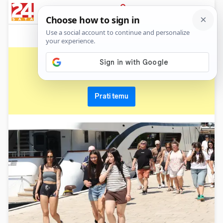
News
Show
Sport
Life&style
Video
Express
PRIJAVA
riva
Primaj sve nove vijesti o temi i budi u tijeku
Prati temu