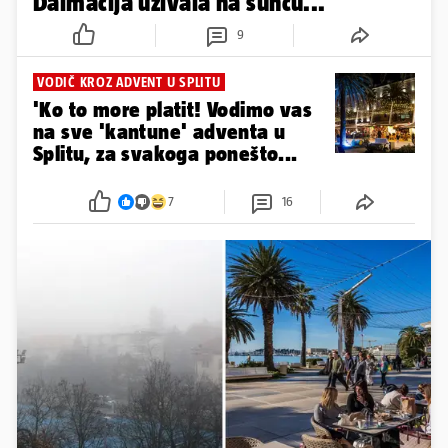
Dalmacija uživala na suncu...
9
VODIČ KROZ ADVENT U SPLITU
'Ko to more platit! Vodimo vas
na sve 'kantune' adventa u
Splitu, za svakoga ponešto...
7
16