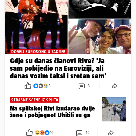
DOVELI EUROSONG U ZAGREB
Gdje su danas članovi Rive? 'Ja
sam pobijedio na Euroviziji, ali
danas vozim taksi i sretan sam'
5
5
STRAŠNE SCENE IZ SPLITA
Na splitskoj Rivi izudarao dvije
žene i pobjegao! Uhitili su ga
10
49