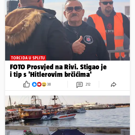
TORCIDA U SPLITU
FOTO Prosvjed na Rivi. Stigao je
i tip s 'Hitlerovim brčićima'
38
212