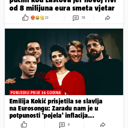
od 8 milijuna eura smeta vjetar
23
78
POBIJEDILI PRIJE 36 GODINA
Emilija Kokić prisjetila se slavlja
na Eurosongu: Zaradu nam je u
potpunosti 'pojela' inflacija...
4