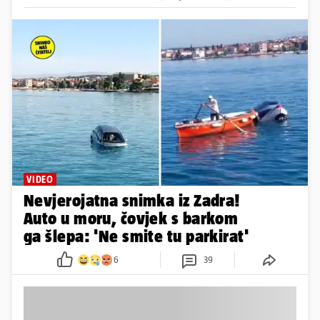
VIDEO
Nevjerojatna snimka iz Zadra!
Auto u moru, čovjek s barkom
ga šlepa: 'Ne smite tu parkirat'
6
39