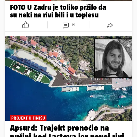
FOTO U Zadru je toliko pržilo da
su neki na rivi bili i u toplesu
19
PROJEKT U FINIŠU
Apsurd: Trajekt prenoćio na
pučini kod Lastova jer novoj rivi