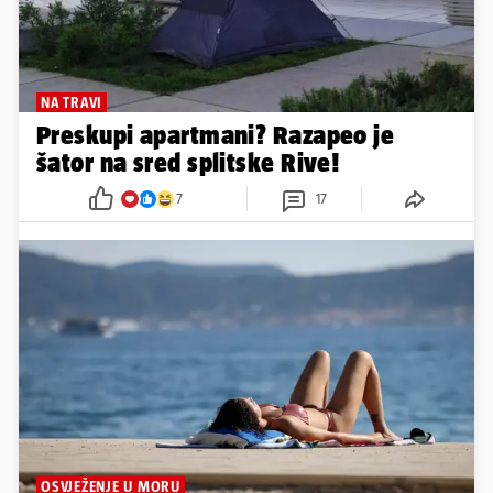
NA TRAVI
Preskupi apartmani? Razapeo je
šator na sred splitske Rive!
7
17
OSVJEŽENJE U MORU