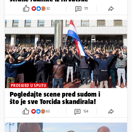
32
111
PROSVJED U SPLITU
Pogledajte scene pred sudom i
što je sve Torcida skandirala!
65
154