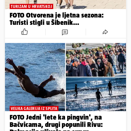
TURIZAM U HRVATSKOJ
FOTO Otvorena je ljetna sezona:
Turisti stigli u Šibenik...
VELIKA GALERIJA IZ SPLITA
FOTO Jedni 'lete ka pingvin', na
Bačvicama, drugi popunili Rivu: