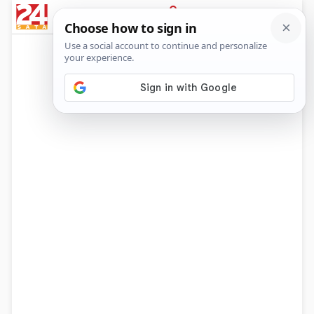
News
Show
Sport
Life&style
Video
Express
PRIJAVA