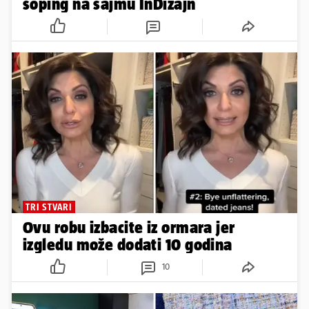
šoping na sajmu InDizajn
TRI STVARI
Ovu robu izbacite iz ormara jer
izgledu može dodati 10 godina
10