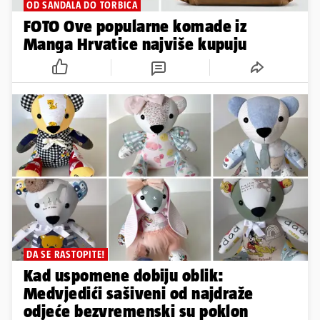
OD SANDALA DO TORBICA
FOTO Ove popularne komade iz
Manga Hrvatice najviše kupuju
DA SE RASTOPITE!
Kad uspomene dobiju oblik:
Medvjedići sašiveni od najdraže
odjeće bezvremenski su poklon