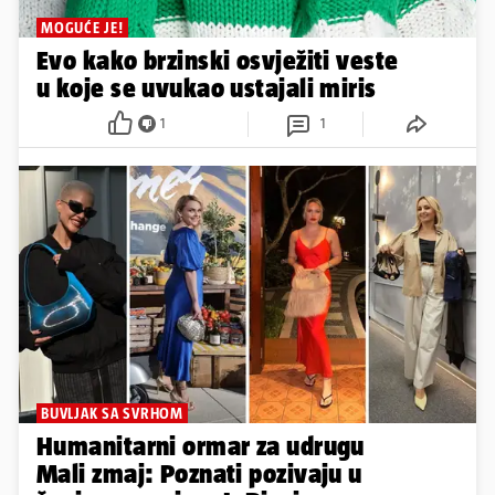
MOGUĆE JE!
Evo kako brzinski osvježiti veste
u koje se uvukao ustajali miris
1
1
BUVLJAK SA SVRHOM
Humanitarni ormar za udrugu
Mali zmaj: Poznati pozivaju u