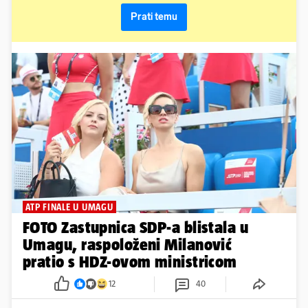
Prati temu
ATP FINALE U UMAGU
FOTO Zastupnica SDP-a blistala u
Umagu, raspoloženi Milanović
pratio s HDZ-ovom ministricom
12
40