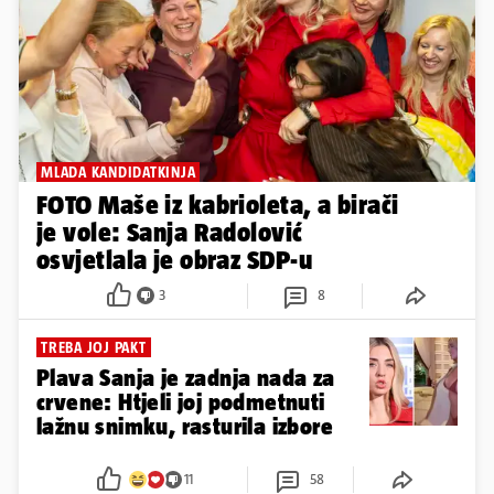
MLADA KANDIDATKINJA
FOTO Maše iz kabrioleta, a birači
je vole: Sanja Radolović
osvjetlala je obraz SDP-u
3
8
TREBA JOJ PAKT
Plava Sanja je zadnja nada za
crvene: Htjeli joj podmetnuti
lažnu snimku, rasturila izbore
11
58