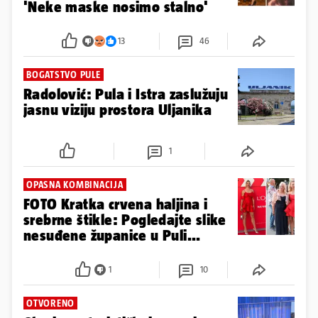
'Neke maske nosimo stalno'
13
46
BOGATSTVO PULE
Radolović: Pula i Istra zaslužuju
jasnu viziju prostora Uljanika
1
OPASNA KOMBINACIJA
FOTO Kratka crvena haljina i
srebrne štikle: Pogledajte slike
nesuđene županice u Puli...
1
10
OTVORENO