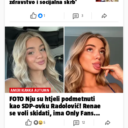
zdravstvo i socijalna skrb'
1
3
AMERIKANKA AUTUMN
FOTO Nju su htjeli podmetnuti
kao SDP-ovku Radolović! Renae
se voli skidati, ima Only Fans...
5
12