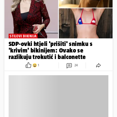
STILOVI BIKINIJA
SDP-ovki htjeli 'prišiti' snimku s
'krivim' bikinijem: Ovako se
razlikuju trokutić i balconette
1
24