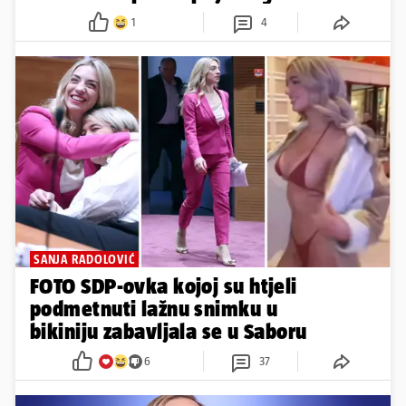
1
4
SANJA RADOLOVIĆ
FOTO SDP-ovka kojoj su htjeli
podmetnuti lažnu snimku u
bikiniju zabavljala se u Saboru
6
37