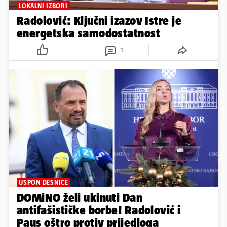
LOKALNI IZBORI
Radolović: Ključni izazov Istre je
energetska samodostatnost
1
USPON DESNICE
DOMiNO želi ukinuti Dan
antifašističke borbe! Radolović i
Paus oštro protiv prijedloga