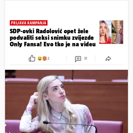
PRLJAVA KAMPANJA
SDP-ovki Radolović opet žele
podvaliti seksi snimku zvijezde
Only Fansa! Evo tko je na videu
2
31