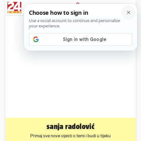
News
Show
Sport
Life&style
Video
Express
PRIJAVA
sanja radolović
Primaj sve nove vijesti o temi i budi u tijeku