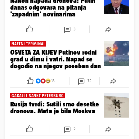
Nakon napada dronova: Putin
danas odgovara na pitanja
'zapadnim' novinarima
3
NAFTNI TERMINAL
OSVETA ZA KIJEV Putinov rodni
grad u dimu i vatri. Napad se
dogodio na njegov poseban dan
18
75
GAĐALI I SANKT PETERBURG
Rusija tvrdi: Sušili smo desetke
dronova. Meta je bila Moskva
2