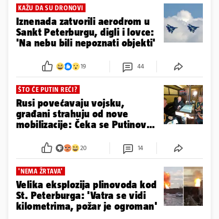
KAŽU DA SU DRONOVI
Iznenada zatvorili aerodrom u
Sankt Peterburgu, digli i lovce:
'Na nebu bili nepoznati objekti'
19
44
ŠTO ĆE PUTIN REĆI?
Rusi povećavaju vojsku,
građani strahuju od nove
mobilizacije: Čeka se Putinovo
obraćanje...
20
14
'NEMA ŽRTAVA'
Velika eksplozija plinovoda kod
St. Peterburga: 'Vatra se vidi
kilometrima, požar je ogroman'