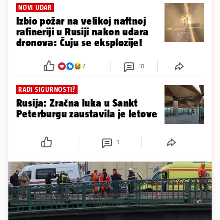
NOVI UDAR
Izbio požar na velikoj naftnoj
rafineriji u Rusiji nakon udara
dronova: Čuju se eksplozije!
7
31
RADI SIGURNOSTI?
Rusija: Zračna luka u Sankt
Peterburgu zaustavila je letove
1