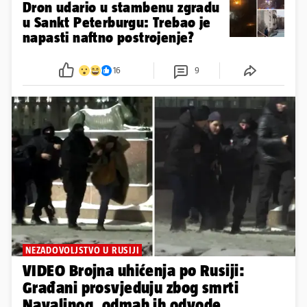
Dron udario u stambenu zgradu
u Sankt Peterburgu: Trebao je
napasti naftno postrojenje?
16
9
NEZADOVOLJSTVO U RUSIJI
VIDEO Brojna uhićenja po Rusiji:
Građani prosvjeduju zbog smrti
Navaljnog, odmah ih odvode...