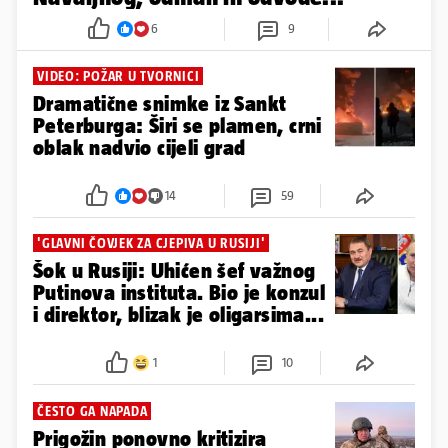
6
9
VIDEO: POŽAR U TVORNICI
Dramatične snimke iz Sankt
Peterburga: Širi se plamen, crni
oblak nadvio cijeli grad
14
59
'GLAVNI ČOVJEK ZA CJEPIVA U RUSIJI'
Šok u Rusiji: Uhićen šef važnog
Putinova instituta. Bio je konzul
i direktor, blizak je oligarsima...
1
10
ČESTO GA NAPADA
Prigožin ponovno kritizira