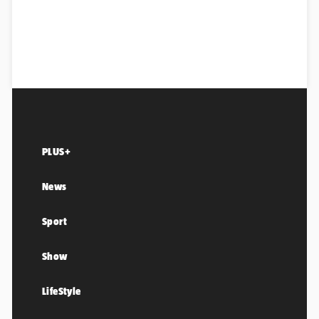
PLUS+
News
Sport
Show
LifeStyle