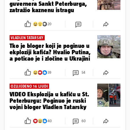
guvernera Sankt Peterburga,
zatražio kaznenu istragu
20
VLADLEN TATARSKY
Tko je bloger koji je poginuo u
ekploziji kafića? Hvalio Putina,
a poticao je i zločine u Ukrajini
39
54
OZLIJEĐENO 16 LJUDI
VIDEO Eksplozija u kafiću u St.
Peterburgu: Poginuo je ruski
vojni bloger Vladlen Tatarsky
40
60