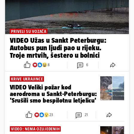
PRIVELI SU VOZAČA
VIDEO Užas u Sankt Peterburgu:
Autobus pun ljudi pao u rijeku.
Troje mrtvih, šestero u bolnici
8
6
KRIVE UKRAJINCE
VIDEO Veliki požar kod
aerodroma u Sankt-Peterburgu:
'Srušili smo bespilotnu letjelicu'
23
21
VIDEO: NEMA OZLIJEĐENIH