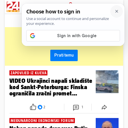
News
Show
Sport
Life&style
Video
Express
PRIJAVA
sankt peterburg
Primaj sve nove vijesti o temi i budi u tijeku
Prati temu
ZAPOVIJED IZ KIJEVA
VIDEO Ukrajinci napali skladište
kod Sankt-Peterburga: Finska
ograničila zračni promet...
2
1
MEĐUNARODNI EKONOMSKI FORUM