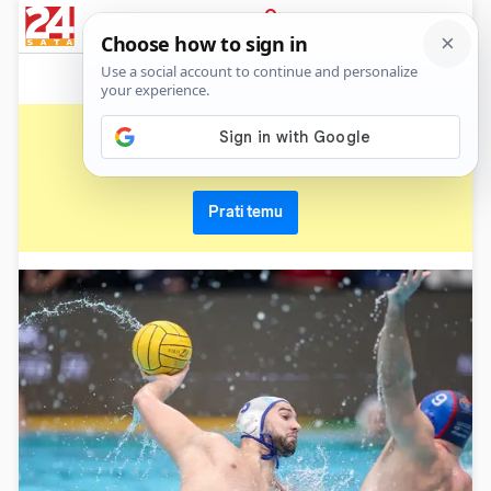
News
Show
Sport
Life&style
Video
Express
PRIJAVA
vaterpolska liga prvaka
Primaj sve nove vijesti o temi i budi u tijeku
Prati temu