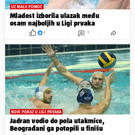
UZ MALU POMOĆ
Mladost izborila ulazak među
osam najboljih u Ligi prvaka
1
1
NOVI PORAZ U LIGI PRVAKA
Jadran vodio do pola utakmice,
Beograđani ga potopili u finišu