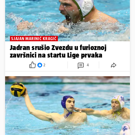
SJAJAN MARINIĆ KRAGIĆ
Jadran srušio Zvezdu u furioznoj
završnici na startu Lige prvaka
2
4