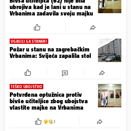
Bivša učiteljica (62) nije bila
ubrojiva kad je lani u stanu na
Vrbanima zadavila svoju majku
UGASILI GA STANARI
Požar u stanu na zagrebačkim
Vrbanima: Svijeća zapalila stol
TEŠKO UBOJSTVO
Potvrđena optužnica protiv
bivše učiteljice zbog ubojstva
vlastite majke na Vrbanima
2