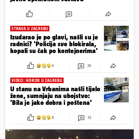
STRAVA U ZAGREBU
Izudarao je po glavi, našli su je
radnici? 'Policija sve blokirala,
kopali su čak po kontejnerima'
6
39
VIDEO: HOROR U ZAGREBU
U stanu na Vrbanima našli tijelo
žene, sumnjaju na ubojstvo:
'Bila je jako dobra i poštena'
8
33