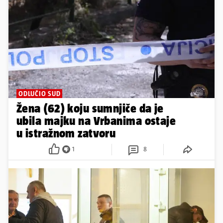
ODLUČIO SUD
Žena (62) koju sumnjiče da je
ubila majku na Vrbanima ostaje
u istražnom zatvoru
1
8