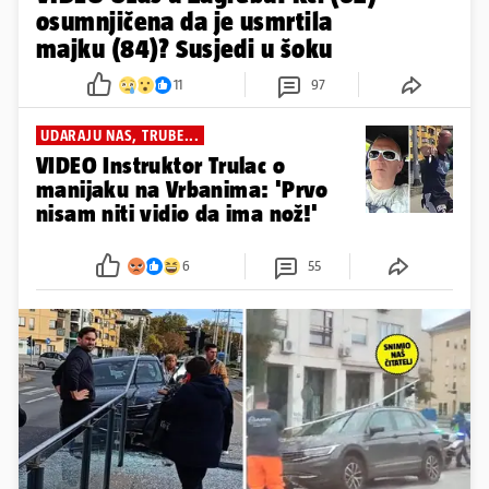
osumnjičena da je usmrtila
majku (84)? Susjedi u šoku
11
97
UDARAJU NAS, TRUBE...
VIDEO Instruktor Trulac o
manijaku na Vrbanima: 'Prvo
nisam niti vidio da ima nož!'
6
55