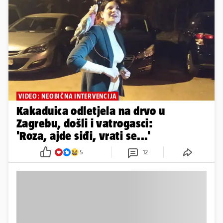
VIDEO: NEOBIČNA INTERVENCIJA
Kakaduica odletjela na drvo u
Zagrebu, došli i vatrogasci:
'Roza, ajde siđi, vrati se...'
5
12