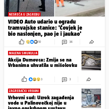
NESREĆA U ZAGREBU
VIDEO Auto udario u ogradu
tramvajske stanice: 'Čovjek je
bio naslonjen, pao je i jaukao'
10
34
MALENA SMUKULJA
Akcija Dumovca: Zmija se na
Vrbanima uhvatila u mišolovku
3
3
ZAGREBAČKI VRBANI
Vrhovni sud: Uzrok zagađenja
vode u Palinovečkoj nije u
javno opskrbnom sustavu