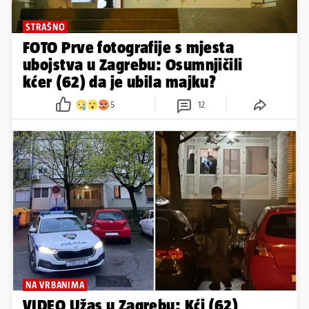
STRAŠNO
FOTO Prve fotografije s mjesta
ubojstva u Zagrebu: Osumnjičili
kćer (62) da je ubila majku?
5
12
NA VRBANIMA
VIDEO Užas u Zagrebu: Kći (62)