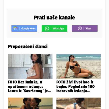
Prati naše kanale
Preporučeni članci
FOTO Bez šminke, u
FOTO Živi život kao iz
opuštenom izdanju:
bajke: Pogledajte 100
Laura iz 'Savršenog' je
izazovnih izdanja
objavila fotke sa svog
Ronaldove Georgine
odmora