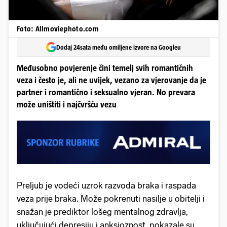
Foto: Allmoviephoto.com
Dodaj 24sata među omiljene izvore na Googleu
Međusobno povjerenje čini temelj svih romantičnih
veza i često je, ali ne uvijek, vezano za vjerovanje da je
partner i romantično i seksualno vjeran. No prevara
može uništiti i najčvršću vezu
Preljub je vodeći uzrok razvoda braka i raspada
veza prije braka. Može pokrenuti nasilje u obitelji i
snažan je prediktor lošeg mentalnog zdravlja,
uključujući depresiju i anksioznost, pokazale su