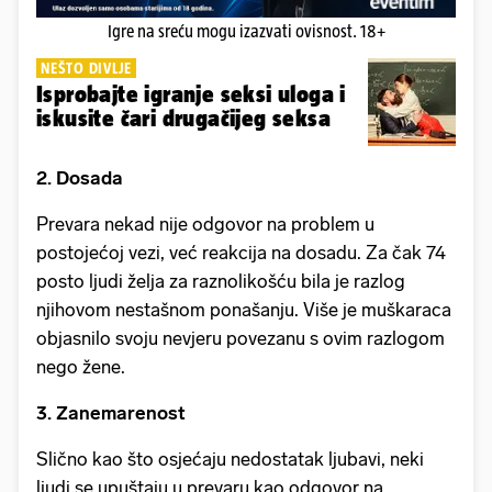
Igre na sreću mogu izazvati ovisnost. 18+
NEŠTO DIVLJE
Isprobajte igranje seksi uloga i
iskusite čari drugačijeg seksa
2. Dosada
Prevara nekad nije odgovor na problem u
postojećoj vezi, već reakcija na dosadu. Za čak 74
posto ljudi želja za raznolikošću bila je razlog
njihovom nestašnom ponašanju. Više je muškaraca
objasnilo svoju nevjeru povezanu s ovim razlogom
nego žene.
3. Zanemarenost
Slično kao što osjećaju nedostatak ljubavi, neki
ljudi se upuštaju u prevaru kao odgovor na