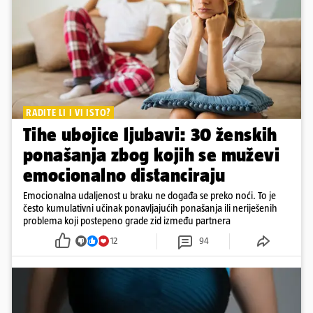
RADITE LI I VI ISTO?
Tihe ubojice ljubavi: 30 ženskih
ponašanja zbog kojih se muževi
emocionalno distanciraju
Emocionalna udaljenost u braku ne događa se preko noći. To je
često kumulativni učinak ponavljajućih ponašanja ili neriješenih
problema koji postepeno grade zid između partnera
12
94