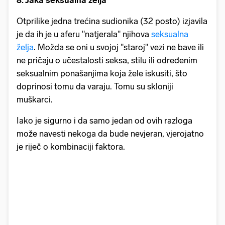
Otprilike jedna trećina sudionika (32 posto) izjavila
je da ih je u aferu "natjerala" njihova
seksualna
želja
. Možda se oni u svojoj "staroj" vezi ne bave ili
ne pričaju o učestalosti seksa, stilu ili određenim
seksualnim ponašanjima koja žele iskusiti, što
doprinosi tomu da varaju. Tomu su skloniji
muškarci.
Iako je sigurno i da samo jedan od ovih razloga
može navesti nekoga da bude nevjeran, vjerojatno
je riječ o kombinaciji faktora.