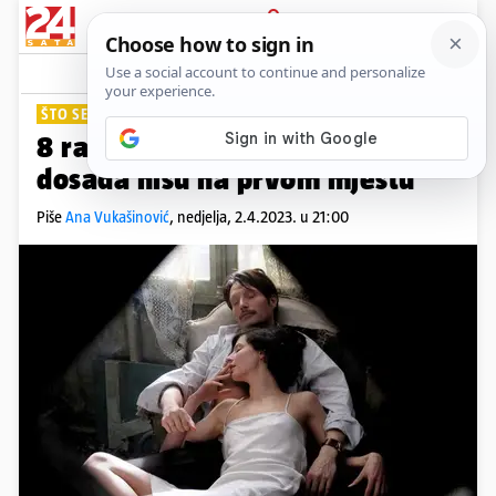
PRIJAVA
Lifestyle
Komentari
33
ŠTO SE TO DOGODI U LJUDIMA?
8 razloga za preljub, i ne, seks i
dosada nisu na prvom mjestu
Piše
Ana Vukašinović
,
nedjelja, 2.4.2023. u 21:00