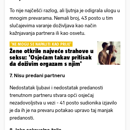
To nije najčešći razlog, ali ljutnja je odigrala ulogu u
mnogim prevarama. Nemali broj, 43 posto u tim
slučajevima varanje doživljava kao način
kažnjavanja partnera ili kao osvetu.
'NE MOGU SE NAPALITI KAO PRIJE'
Žene otkrile najveće strahove u
seksu: 'Osjećam takav pritisak
da doživim orgazam s njim'
7. Nisu predani partneru
Nedostatak ljubavi i nedostatak predanosti
trenutnom partneru stvara opći osjećaj
nezadovoljstva u vezi - 41 posto sudionika izjavilo
je da ih je na prevaru potakao upravo taj manjak
predanosti.
8. Jaka seksualna želja