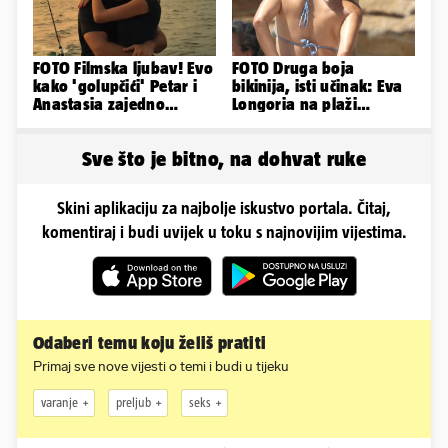
FOTO Filmska ljubav! Evo
FOTO Druga boja
kako 'golupčići' Petar i
bikinija, isti učinak: Eva
Anastasia zajedno
Longoria na plaži
provode ljetne dane
pipkala svoje zanosne
obline
Sve što je bitno, na dohvat ruke
Skini aplikaciju za najbolje iskustvo portala. Čitaj,
komentiraj i budi uvijek u toku s najnovijim vijestima.
Odaberi temu koju želiš pratiti
Primaj sve nove vijesti o temi i budi u tijeku
varanje
preljub
seks