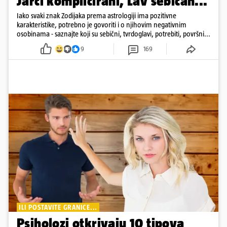
Jarci komplicirani, Lav sebičan...
Iako svaki znak Zodijaka prema astrologiji ima pozitivne
karakteristike, potrebno je govoriti i o njihovim negativnim
osobinama - saznajte koji su sebični, tvrdoglavi, potrebiti, površni...
9
169
ILI POSTAVITE GRANICE...
Psiholozi otkrivaju 10 tipova