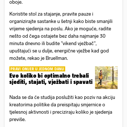
oboje.
Koristite stol za stajanje, pravite pauze i
organizirajte sastanke u šetnji kako biste smanjili
vrijeme sjedenja na poslu. Ako je moguće, radite
nešto od čega ostajete bez daha najmanje 30
minuta dnevno ili budite "vikend vježbač",
upuštajući se u dulje, energične vježbe kad god
možete, rekao je Bruellman.
PRAVI OMJER U JEDNOM DANU
Evo koliko bi optimalno trebali
sjediti, stajati, vježbati i spavati
Nada se da će studija poslužiti kao poziv na akciju
kreatorima politike da preispitaju smjernice o
tjelesnoj aktivnosti i preciziraju koliko je sjedenja
previše.