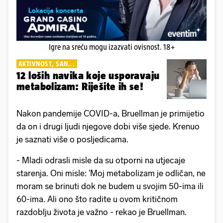
Igre na sreću mogu izazvati ovisnost. 18+
AKTIVNOST, SAN...
12 loših navika koje usporavaju
metabolizam: Riješite ih se!
Nakon pandemije COVID-a, Bruellman je primijetio
da on i drugi ljudi njegove dobi više sjede. Krenuo
je saznati više o posljedicama.
- Mladi odrasli misle da su otporni na utjecaje
starenja. Oni misle: 'Moj metabolizam je odličan, ne
moram se brinuti dok ne budem u svojim 50-ima ili
60-ima. Ali ono što radite u ovom kritičnom
razdoblju života je važno - rekao je Bruellman.