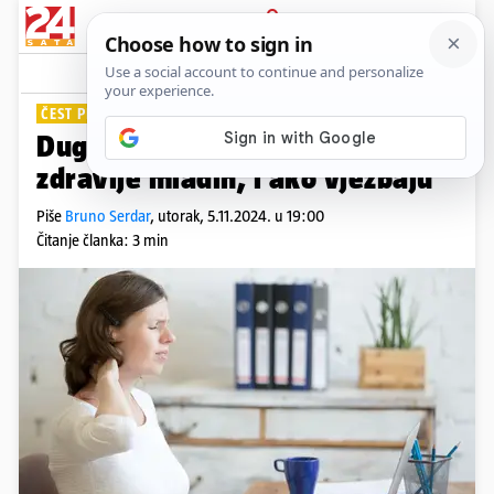
PRIJAVA
Lifestyle
Komentari
1
ČEST PROBLEM
Dugotrajno sjedenje sabotira
zdravlje mladih, i ako vježbaju
Piše
Bruno Serdar
,
utorak, 5.11.2024. u 19:00
Čitanje članka: 3 min