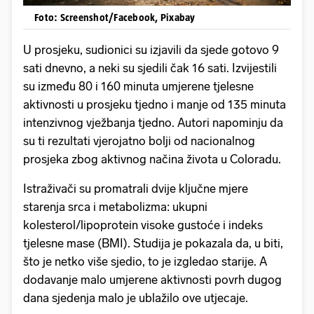
Foto: Screenshot/Facebook, Pixabay
U prosjeku, sudionici su izjavili da sjede gotovo 9
sati dnevno, a neki su sjedili čak 16 sati. Izvijestili
su između 80 i 160 minuta umjerene tjelesne
aktivnosti u prosjeku tjedno i manje od 135 minuta
intenzivnog vježbanja tjedno. Autori napominju da
su ti rezultati vjerojatno bolji od nacionalnog
prosjeka zbog aktivnog načina života u Coloradu.
Istraživači su promatrali dvije ključne mjere
starenja srca i metabolizma: ukupni
kolesterol/lipoprotein visoke gustoće i indeks
tjelesne mase (BMI). Studija je pokazala da, u biti,
što je netko više sjedio, to je izgledao starije. A
dodavanje malo umjerene aktivnosti povrh dugog
dana sjedenja malo je ublažilo ove utjecaje.