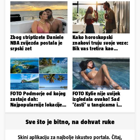
Zbog striptizete Daniele
Kako horoskopski
NBA zvijezda postala je
znakovi truju svoje veze:
srpski zet
Bik vas tretira kao
vlasništvo, Jarcu je veza
ugovor
FOTO Podmorje od kojeg
FOTO Kylie nije uvijek
zastaje dah:
izgledala ovako! Sad
Najpopularnije lokacije
'časti' u tangicama i
za ronjenje u cijelom
bikiniju, ali išla je 'pod
svijetu
nož'...
Sve što je bitno, na dohvat ruke
Skini aplikaciju za najbolje iskustvo portala. Čitaj,