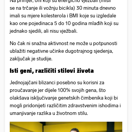
Na primjer, oni koji su energično vježbali (misli
se na trčanje ili vožnju bicikla) ​​30 minuta dnevno
imali su mjere kolesterola i BMI koje su izgledale
kao one pojedinaca 5 do 10 godina mlađih koji su
jednako sjedili, ali nisu vježbali.
No čak ni snažna aktivnost ne može u potpunosti
ublažiti negativne učinke dugotrajnog sjedenja,
zaključak je studije.
Isti geni, različiti stilovi života
Jednojajčani blizanci posebno su korisni za
proučavanje jer dijele 100% svojih gena, što
olakšava isključivanje genetskih čimbenika koji bi
mogli pridonijeti različitim zdravstvenim ishodima i
umanjivanje razlika u životnom stilu.