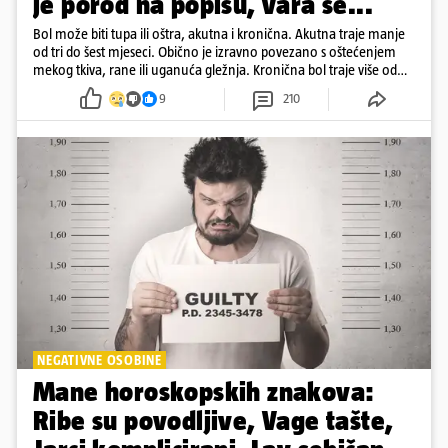
je porod na popisu, vara se...
Bol može biti tupa ili oštra, akutna i kronična. Akutna traje manje
od tri do šest mjeseci. Obično je izravno povezano s oštećenjem
mekog tkiva, rane ili uganuća gležnja. Kronična bol traje više od
šest mjeseci
9
210
NEGATIVNE OSOBINE
Mane horoskopskih znakova:
Ribe su povodljive, Vage tašte,