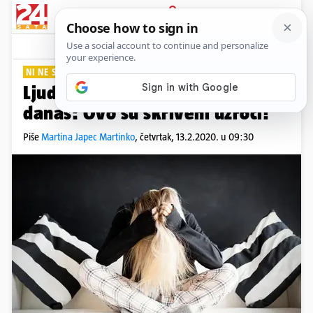
PRIJAVA
Lifestyle
Komentari
1
NI NE SLUTIMO
Ljudi nikad nisu bili umorniji od
danas: Ovo su skriveni uzroci!
Piše
Martina Japec Martinko
,
četvrtak, 13.2.2020. u 09:30