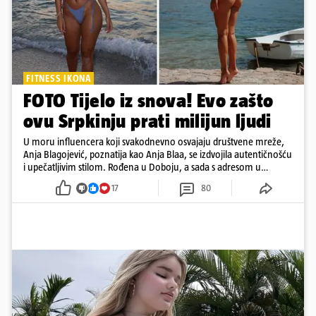
FITNESS IKONA
FOTO Tijelo iz snova! Evo zašto
ovu Srpkinju prati milijun ljudi
U moru influencera koji svakodnevno osvajaju društvene mreže,
Anja Blagojević, poznatija kao Anja Blaa, se izdvojila autentičnošću
i upečatljivim stilom. Rođena u Doboju, a sada s adresom u
Dubaiju, Anja je spoj glamura, discipline i mladenačke energije
17
80