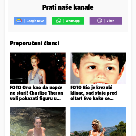
Prati naše kanale
Preporučeni članci
FOTO Ona kao da uopće
FOTO Bio je krezubi
ne stari! Charlize Theron
klinac, sad staje pred
voli pokazati figuru u
oltar! Evo kako se
golišavim izdanjima...
mijenjao jedan od
najvećih...