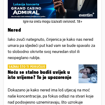
Igre na sreću mogu izazvati ovisnost. 18+
Nered
Iako zvuči nategnuto, činjenica je kako nas nered
umara pa sljedeći put kad vam se bude spavalo za
to slobodno okrivite svoj neuredan stol ili
neopeglano rublje.
SAZNAJ ŠTO TI PORUČUJE
Noću se stalno budiš uvijek u
isto vrijeme? To je upozorenje
Dokazano je kako nered ima loš utjecaj na moć
naše koncentracije, pa fokus odlazi na stvari koje
nad podsvjesno uznemiravaju, što uzrokuje