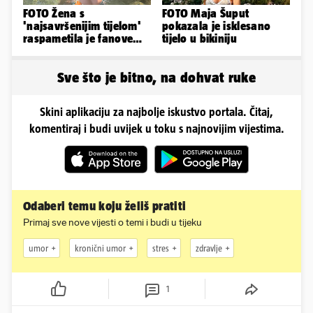
FOTO Žena s
FOTO Maja Šuput
'najsavršenijim tijelom'
pokazala je isklesano
raspametila je fanove
tijelo u bikiniju
zaigranim fotkama iz
plićaka
Sve što je bitno, na dohvat ruke
Skini aplikaciju za najbolje iskustvo portala. Čitaj,
komentiraj i budi uvijek u toku s najnovijim vijestima.
Odaberi temu koju želiš pratiti
Primaj sve nove vijesti o temi i budi u tijeku
umor
kronični umor
stres
zdravlje
1