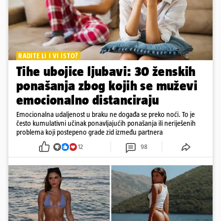
RADITE LI I VI ISTO?
Tihe ubojice ljubavi: 30 ženskih
ponašanja zbog kojih se muževi
emocionalno distanciraju
Emocionalna udaljenost u braku ne događa se preko noći. To je
često kumulativni učinak ponavljajućih ponašanja ili neriješenih
problema koji postepeno grade zid između partnera
12
98