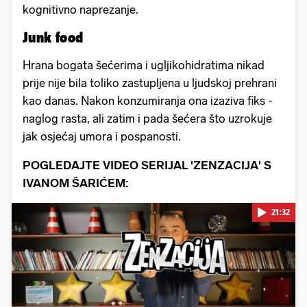
kognitivno naprezanje.
Junk food
Hrana bogata šećerima i ugljikohidratima nikad
prije nije bila toliko zastupljena u ljudskoj prehrani
kao danas. Nakon konzumiranja ona izaziva fiks -
naglog rasta, ali zatim i pada šećera što uzrokuje
jak osjećaj umora i pospanosti.
POGLEDAJTE VIDEO SERIJAL 'ZENZACIJA' S
IVANOM ŠARIĆEM:
21:32
Pokretanje videa...