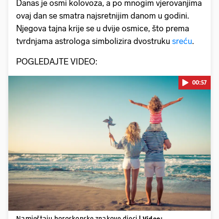
Danas je osmi kolovoza, a po mnogim vjerovanjima
ovaj dan se smatra najsretnijim danom u godini.
Njegova tajna krije se u dvije osmice, što prema
tvrdnjama astrologa simbolizira dvostruku
sreću
.
POGLEDAJTE VIDEO:
00:57
Pokretanje videa...
Namještaju horoskopske znakove djeci
| Video: