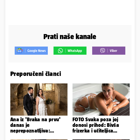
Prati naše kanale
Preporučeni članci
Ana iz 'Braka na prvu'
FOTO Svaka poza joj
danas je
donosi prihod: Bivša
neprepoznatljiva:
frizerka i učiteljica
Odselila je iz Hrvatske, a
oblinama je zapalila