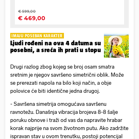
IMAJU POSEBAN KARAKTER
Ljudi rođeni na ova 4 datuma su
posebni, a sreća ih prati u stopu
Drugi razlog zbog kojeg se broj osam smatra
sretnim je njegov savršeno simetrični oblik. Može
se prerezati napola na bilo koji način, a obje
polovice će biti identične jedna drugoj.
- Savršena simetrija omogućava savršenu
ravnotežu. Današnja vibracija brojeva 8-8 šalje
poruku obnove i traži od vas da napravite hrabar
korak najprije na svom životnom putu. Ako zadržite
ispravan stav u ovom trenutku, postoji potencijal