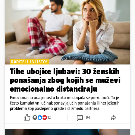
RADITE LI I VI ISTO?
Tihe ubojice ljubavi: 30 ženskih
ponašanja zbog kojih se muževi
emocionalno distanciraju
Emocionalna udaljenost u braku ne događa se preko noći. To je
često kumulativni učinak ponavljajućih ponašanja ili neriješenih
problema koji postepeno grade zid između partnera
12
94