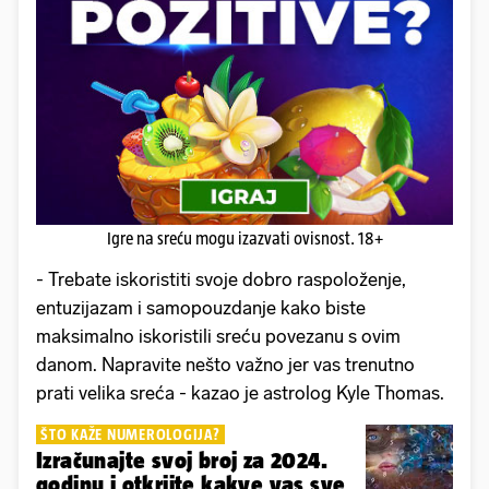
Igre na sreću mogu izazvati ovisnost. 18+
- Trebate iskoristiti svoje dobro raspoloženje,
entuzijazam i samopouzdanje kako biste
maksimalno iskoristili sreću povezanu s ovim
danom. Napravite nešto važno jer vas trenutno
prati velika sreća - kazao je astrolog Kyle Thomas.
ŠTO KAŽE NUMEROLOGIJA?
Izračunajte svoj broj za 2024.
godinu i otkrijte kakve vas sve