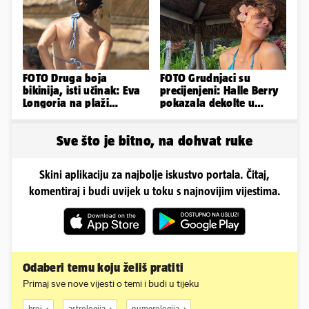
ovako sad izgleda
Instagram
FOTO Druga boja
FOTO Grudnjaci su
bikinija, isti učinak: Eva
precijenjeni: Halle Berry
Longoria na plaži
pokazala dekolte u
pipkala svoje zanosne
zavodljivoj satenskoj
obline
haljinici
Sve što je bitno, na dohvat ruke
Skini aplikaciju za najbolje iskustvo portala. Čitaj,
komentiraj i budi uvijek u toku s najnovijim vijestima.
Odaberi temu koju želiš pratiti
Primaj sve nove vijesti o temi i budi u tijeku
broj
astrologija
numerologija