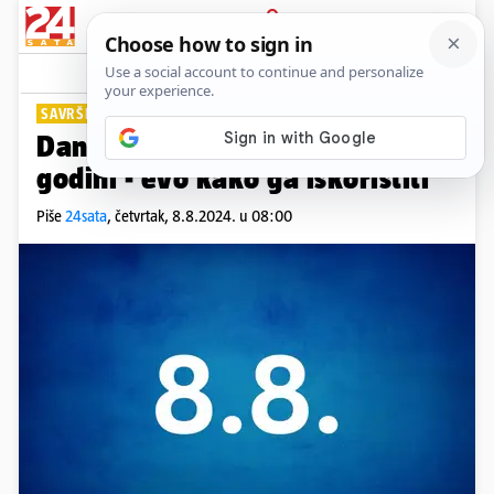
PRIJAVA
Lifestyle
Komentari
19
SAVRŠENA SIMETRIJA
Danas je 8. 8., najsretniji dan u
godini - evo kako ga iskoristiti
Piše
24sata
,
četvrtak, 8.8.2024. u 08:00