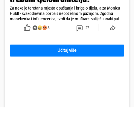
Za neke je teretana mjesto opuštanja i brige o tijelu, a za Monicu
Huldt - svakodnevna borba s nepoželjnom pažnjom. Zgodna
manekenka i influencerica, tvrdi da je muškarci salijeću svaki put
kad dođe na trening
8
27
Učitaj više