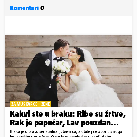
Komentari
0
ZA MUŠKARCE I ŽENE
Kakvi ste u braku: Ribe su žrtve,
Rak je papučar, Lav pouzdan...
Bikica je u braku senzualna ljubavnica, a obitelj će oboriti s nogu
kulinarskim umijećem. Ovan lako eksplodira u konfliktnim