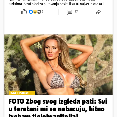
turistima. Stručnjaci za putovanja posjetili su 10 najvećih otoka i
rangirali ih
7
37
IMA TRAUME...
FOTO Zbog svog izgleda pati: Svi
u teretani mi se nabacuju, hitno
trebam tjelohranitelja!