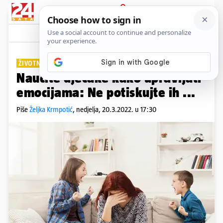
PRIJAVA
Lifestyle
Komentari
0
ŽIVOTNE VJEŠTINE
Naučite dječake kako upravljati
emocijama: Ne potiskujte ih ...
Piše
Željka Krmpotić
,
nedjelja, 20.3.2022. u 17:30