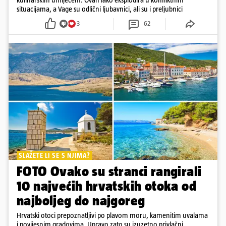
situacijama, a Vage su odlični ljubavnici, ali su i preljubnici
3
62
SLAŽETE LI SE S NJIMA?
FOTO Ovako su stranci rangirali
10 najvećih hrvatskih otoka od
najboljeg do najgoreg
Hrvatski otoci prepoznatljivi po plavom moru, kamenitim uvalama
i povijesnim gradovima. Upravo zato su izuzetno privlačni