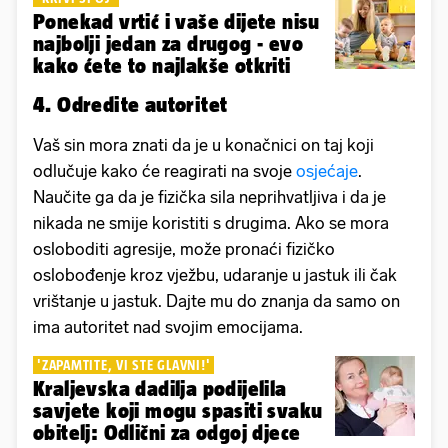
Ponekad vrtić i vaše dijete nisu
najbolji jedan za drugog - evo
kako ćete to najlakše otkriti
4. Odredite autoritet
Vaš sin mora znati da je u konačnici on taj koji
odlučuje kako će reagirati na svoje
osjećaje
.
Naučite ga da je fizička sila neprihvatljiva i da je
nikada ne smije koristiti s drugima. Ako se mora
osloboditi agresije, može pronaći fizičko
oslobođenje kroz vježbu, udaranje u jastuk ili čak
vrištanje u jastuk. Dajte mu do znanja da samo on
ima autoritet nad svojim emocijama.
'ZAPAMTITE, VI STE GLAVNI!'
Kraljevska dadilja podijelila
savjete koji mogu spasiti svaku
obitelj: Odlični za odgoj djece