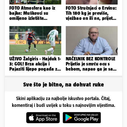
FOTO Atmosfera kao iz
FOTO Stručnjaci o Ervinu:
bajke: Muškovci su
Tih 180 kg je previše,
omiljeno izletište
vježbao on ili ne, prijete
Zadrana, pogledajte
mu mnoge komplikacije
zašto
UŽIVO Žalgiris - Hajduk 1-
NAČELNIK BEZ KONTROLE
3: GOL! Brza akcija i
Prijetio je smrću ocu s
Pajaziti lijepo pogađa za
bebom, napao ga je sa
veliko vodstvo
svoja dva sina!
Sve što je bitno, na dohvat ruke
Skini aplikaciju za najbolje iskustvo portala. Čitaj,
komentiraj i budi uvijek u toku s najnovijim vijestima.