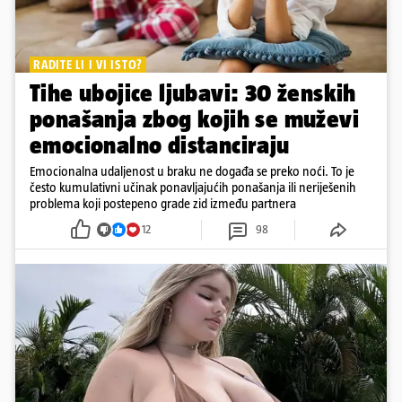
RADITE LI I VI ISTO?
Tihe ubojice ljubavi: 30 ženskih
ponašanja zbog kojih se muževi
emocionalno distanciraju
Emocionalna udaljenost u braku ne događa se preko noći. To je
često kumulativni učinak ponavljajućih ponašanja ili neriješenih
problema koji postepeno grade zid između partnera
12
98