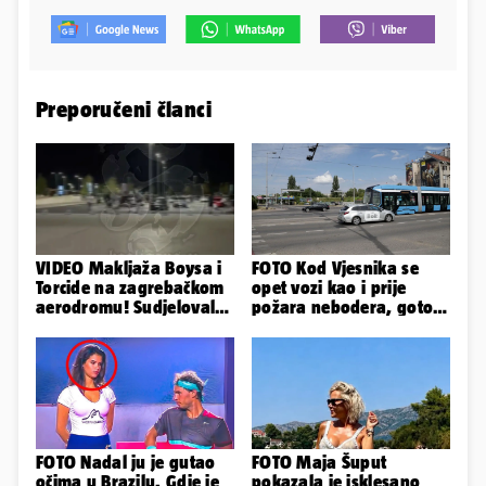
Preporučeni članci
VIDEO Makljaža Boysa i
FOTO Kod Vjesnika se
Torcide na zagrebačkom
opet vozi kao i prije
aerodromu! Sudjelovalo
požara nebodera, gotovi
je čak 50 huligana
radovi i na Deželićevoj
FOTO Nadal ju je gutao
FOTO Maja Šuput
očima u Brazilu. Gdje je
pokazala je isklesano