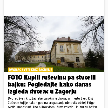
DVORAC SVETI KRIŽ ZAČRETJE
FOTO Kupili ruševinu pa stvorili
bajku: Pogledajte kako danas
izgleda dvorac u Zagorju
Dvorac Sveti Križ Začretje barokni je dvorac u mjestu Sveti Križ
Začretje koji je nakon godina propadanja obnovila obitelj Flögel-
Mršić. Danas služi kao njihov dom i čuva vrijednu kulturnu baštinu