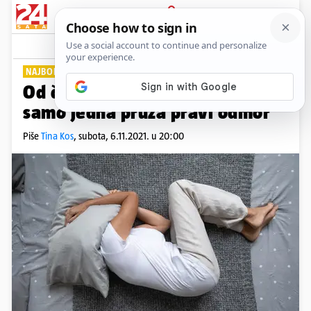
PRIJAVA
Lifestyle
Komentari
4
NAJBOLJI IZBOR ZA ZDRAVLJE
Od četiri najčešće poze spavanja
samo jedna pruža pravi odmor
Piše
Tina Kos
,
subota, 6.11.2021. u 20:00