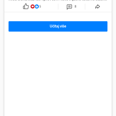
davno zaboravljenog vremena
5
8
Učitaj više