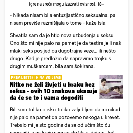
Igre na sreću mogu izazvati ovisnost. 18+
- Nikada nisam bila entuzijastično seksualna, pa
nisam previše razmišljala o tome - kaže Isla.
Shvatila sam da je htio nova uzbuđenja u seksu.
Ono što mi nije palo na pamet je da testira je li naš
mlaki seks posljedica dugotrajne veze... ili nešto
drugo. Kad je predložio da napravimo trojku s
drugim muškarcem, bila sam šokirana.
PRIMIJETITE IH NA VRIJEME
Nitko ne želi živjeti u braku bez
seksa - ovih 10 znakova ukazuje
da će se to i vama dogoditi
Bili smo toliko bliski i toliko zaljubljeni da mi nikad
nije palo na pamet da pozovemo nekoga u krevet.
Trebalo mi je sto godina da se odlučim što ću
napraviti, a na kraju sam se složila s idejom. Još