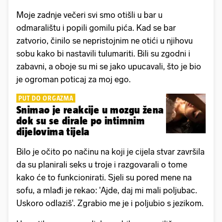
Moje zadnje večeri svi smo otišli u bar u
odmaralištu i popili gomilu pića. Kad se bar
zatvorio, činilo se nepristojnim ne otići u njihovu
sobu kako bi nastavili tulumariti. Bili su zgodni i
zabavni, a oboje su mi se jako upucavali, što je bio
je ogroman poticaj za moj ego.
PUT DO ORGAZMA
Snimao je reakcije u mozgu žena
dok su se dirale po intimnim
dijelovima tijela
Bilo je očito po načinu na koji je cijela stvar završila
da su planirali seks u troje i razgovarali o tome
kako će to funkcionirati. Sjeli su pored mene na
sofu, a mlađi je rekao: 'Ajde, daj mi mali poljubac.
Uskoro odlaziš'. Zgrabio me je i poljubio s jezikom.