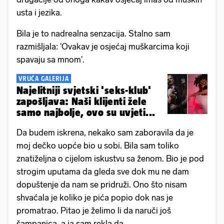
usta i jezika.
Bila je to nadrealna senzacija. Stalno sam
razmišljala: 'Ovakav je osjećaj muškarcima koji
spavaju sa mnom'.
VRUĆA GALERIJA
Najelitniji svjetski 'seks-klub'
zapošljava: Naši klijenti žele
samo najbolje, ovo su uvjeti...
Da budem iskrena, nekako sam zaboravila da je
moj dečko uopće bio u sobi. Bila sam toliko
znatiželjna o cijelom iskustvu sa ženom. Bio je pod
strogim uputama da gleda sve dok mu ne dam
dopuštenje da nam se pridruži. Ono što nisam
shvaćala je koliko je pića popio dok nas je
promatrao. Pitao je želimo li da naruči još
šampanjca, a ja sam rekla da.