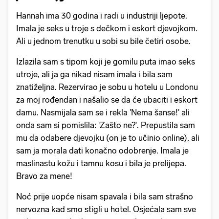
Hannah ima 30 godina i radi u industriji ljepote.
Imala je seks u troje s dečkom i eskort djevojkom.
Ali u jednom trenutku u sobi su bile četiri osobe.
Izlazila sam s tipom koji je gomilu puta imao seks
utroje, ali ja ga nikad nisam imala i bila sam
znatiželjna. Rezervirao je sobu u hotelu u Londonu
za moj rođendan i našalio se da će ubaciti i eskort
damu. Nasmijala sam se i rekla 'Nema šanse!' ali
onda sam si pomislila: 'Zašto ne?'. Prepustila sam
mu da odabere djevojku (on je to učinio online), ali
sam ja morala dati konačno odobrenje. Imala je
maslinastu kožu i tamnu kosu i bila je prelijepa.
Bravo za mene!
Noć prije uopće nisam spavala i bila sam strašno
nervozna kad smo stigli u hotel. Osjećala sam sve