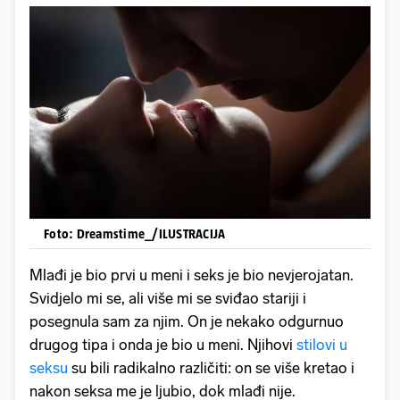
Foto: Dreamstime_/ILUSTRACIJA
Mlađi je bio prvi u meni i seks je bio nevjerojatan.
Svidjelo mi se, ali više mi se sviđao stariji i
posegnula sam za njim. On je nekako odgurnuo
drugog tipa i onda je bio u meni. Njihovi
stilovi u
seksu
su bili radikalno različiti: on se više kretao i
nakon seksa me je ljubio, dok mlađi nije.