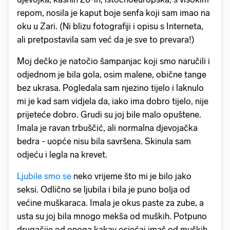
repom, nosila je kaput boje senfa koji sam imao na
oku u Zari. (Ni blizu fotografiji i opisu s Interneta,
ali pretpostavila sam već da je sve to prevara!)
Moj dečko je natočio šampanjac koji smo naručili i
odjednom je bila gola, osim malene, obične tange
bez ukrasa. Pogledala sam njezino tijelo i laknulo
mi je kad sam vidjela da, iako ima dobro tijelo, nije
prijeteće dobro. Grudi su joj bile malo opuštene.
Imala je ravan trbuščić, ali normalna djevojačka
bedra - uopće nisu bila savršena. Skinula sam
odjeću i legla na krevet.
Ljubile smo se
neko vrijeme što mi je bilo jako
seksi. Odlično se ljubila i bila je puno bolja od
većine muškaraca. Imala je okus paste za zube, a
usta su joj bila mnogo mekša od muških. Potpuno
drugačije od onoga kakav osjećaj imaš od muških