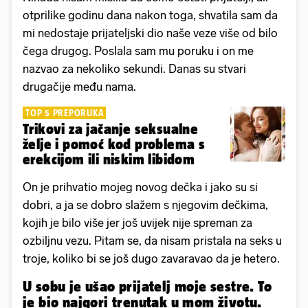
otprilike godinu dana nakon toga, shvatila sam da
mi nedostaje prijateljski dio naše veze više od bilo
čega drugog. Poslala sam mu poruku i on me
nazvao za nekoliko sekundi. Danas su stvari
drugačije među nama.
TOP 5 PREPORUKA
Trikovi za jačanje seksualne
želje i pomoć kod problema s
erekcijom ili niskim libidom
On je prihvatio mojeg novog dečka i jako su si
dobri, a ja se dobro slažem s njegovim dečkima,
kojih je bilo više jer još uvijek nije spreman za
ozbiljnu vezu. Pitam se, da nisam pristala na seks u
troje, koliko bi se još dugo zavaravao da je hetero.
U sobu je ušao prijatelj moje sestre. To
je bio najgori trenutak u mom životu.