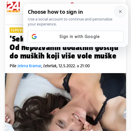
PRIJAVA
Lifestyle
Komentari
82
ISPOVIJESTI TRI ŽENE
'Seks utroje uništio mi je život':
Od nepozvanih dodatnih gostiju
do muških koji više vole muške
Piše
Jelena Kramar
,
četvrtak, 12.5.2022. u 21:00