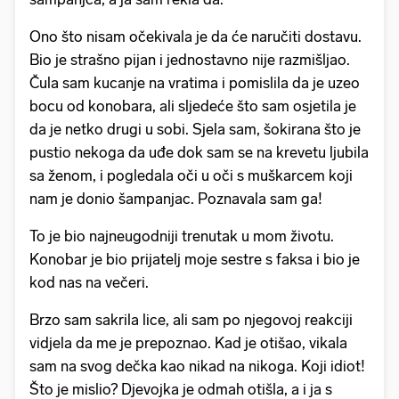
Ono što nisam očekivala je da će naručiti dostavu.
Bio je strašno pijan i jednostavno nije razmišljao.
Čula sam kucanje na vratima i pomislila da je uzeo
bocu od konobara, ali sljedeće što sam osjetila je
da je netko drugi u sobi. Sjela sam, šokirana što je
pustio nekoga da uđe dok sam se na krevetu ljubila
sa ženom, i pogledala oči u oči s muškarcem koji
nam je donio šampanjac. Poznavala sam ga!
To je bio najneugodniji trenutak u mom životu.
Konobar je bio prijatelj moje sestre s faksa i bio je
kod nas na večeri.
Brzo sam sakrila lice, ali sam po njegovoj reakciji
vidjela da me je prepoznao. Kad je otišao, vikala
sam na svog dečka kao nikad na nikoga. Koji idiot!
Što je mislio? Djevojka je odmah otišla, a i ja s