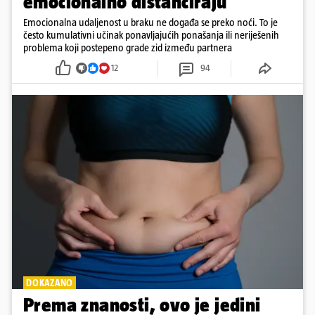
emocionalno distanciraju
Emocionalna udaljenost u braku ne događa se preko noći. To je
često kumulativni učinak ponavljajućih ponašanja ili neriješenih
problema koji postepeno grade zid između partnera
12
94
DOKAZANO
Prema znanosti, ovo je jedini