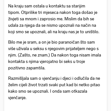
Na kraju sam ostala u kontaktu sa starijim
tipom. Otprilike tri mjeseca nakon toga došao je
živjeti sa mnom i zaprosio me. Mislim da bih se
udala za njega da se nismo upoznali na način na
koji smo se upoznali, ali na kraju nas je to uništilo.
Bilo me je sram, a on je bio paranoičan što sam
više uživala u seksu s njegovim prijateljem nego s
njim. (Zašto, ne znam.) Da nakon toga nisam imala
kontakta s njima vjerojatno bi seks u troje
pozitivno zapamtila.
Razmišljala sam o vjenčanju i djeci i odlučila da ne
želim cijeli život trzati svaki put kad bi netko pitao
kako smo se upoznali. I onda sam otkazala
vjenčanje.