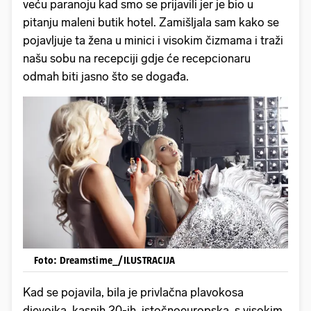
veću paranoju kad smo se prijavili jer je bio u
pitanju maleni butik hotel. Zamišljala sam kako se
pojavljuje ta žena u minici i visokim čizmama i traži
našu sobu na recepciji gdje će recepcionaru
odmah biti jasno što se događa.
Foto: Dreamstime_/ILUSTRACIJA
Kad se pojavila, bila je privlačna plavokosa
djevojka, kasnih 20-ih, istočnoeuropska, s visokim