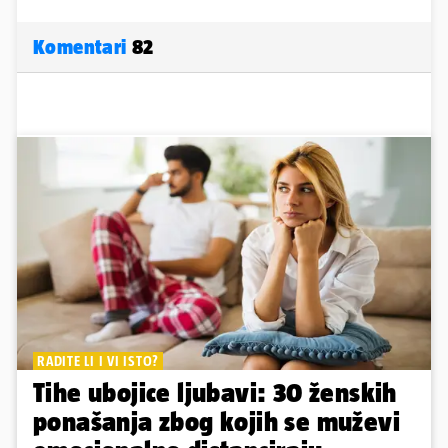
Komentari
82
RADITE LI I VI ISTO?
Tihe ubojice ljubavi: 30 ženskih
ponašanja zbog kojih se muževi