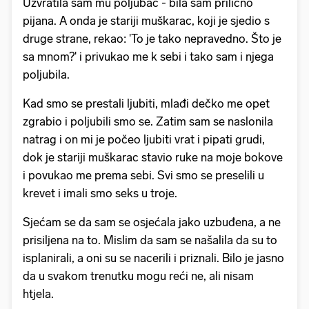
Uzvratila sam mu poljubac - bila sam prilično
pijana. A onda je stariji muškarac, koji je sjedio s
druge strane, rekao: 'To je tako nepravedno. Što je
sa mnom?' i privukao me k sebi i tako sam i njega
poljubila.
Kad smo se prestali ljubiti, mlađi dečko me opet
zgrabio i poljubili smo se. Zatim sam se naslonila
natrag i on mi je počeo ljubiti vrat i pipati grudi,
dok je stariji muškarac stavio ruke na moje bokove
i povukao me prema sebi. Svi smo se preselili u
krevet i imali smo seks u troje.
Sjećam se da sam se osjećala jako uzbuđena, a ne
prisiljena na to. Mislim da sam se našalila da su to
isplanirali, a oni su se nacerili i priznali. Bilo je jasno
da u svakom trenutku mogu reći ne, ali nisam
htjela.