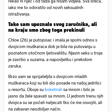
rekao ni riječ i od tada ga nisam vidjela. Sva sreća,
iako me to odvratilo od novih seksualnih
istraživanja.
Tako sam upoznala svog zaručnika, ali
na kraju smo zbog toga prekinuli
Chloe (26) je putopisac i imala je spolni odnos s
dvojicom muškaraca dok je bila na putovanju u
poznatom otočnom ljetovalištu. Njezin seks u troje
je završio u suzama, a naposljetku i prekidom
zaruka.
Brzo sam se sprijateljila s dvojicom mladih
muškaraca koji su bili dio posade na našoj jedrilici
u resortu. Oboje su
koketirali
sa mnom i bilo je
jasno da žele spavati sa mnom. U jednom trenu njih
dvojica su se počeli natjecati tko će me osvojiti, ali
na zabavan neozbiljan način.