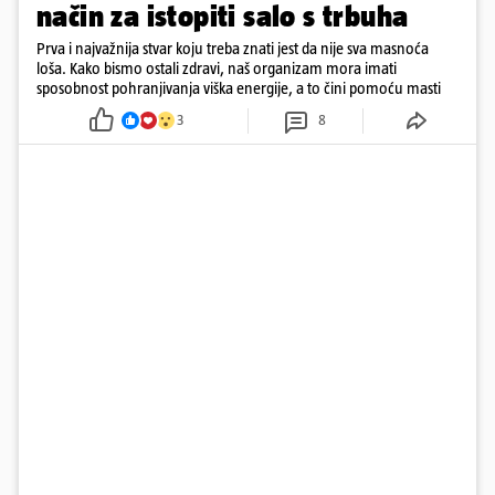
način za istopiti salo s trbuha
Prva i najvažnija stvar koju treba znati jest da nije sva masnoća
loša. Kako bismo ostali zdravi, naš organizam mora imati
sposobnost pohranjivanja viška energije, a to čini pomoću masti
3
8