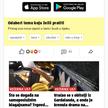
Odaberi temu koju želiš pratiti
Primaj sve nove vijesti o temi i budi u tijeku
ispovijesti
žene
iskustvo
seks u troje
12
82