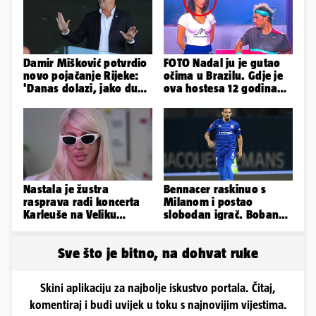
Damir Mišković potvrdio
FOTO Nadal ju je gutao
novo pojačanje Rijeke:
očima u Brazilu. Gdje je
'Danas dolazi, jako dugo
ova hostesa 12 godina
smo ga skautirali'
poslije i kako izgleda?
Nastala je žustra
Bennacer raskinuo s
rasprava radi koncerta
Milanom i postao
Karleuše na Veliku
slobodan igrač. Boban
Gospu, oglasili se i
ga želio zadržati u
organizatori
Dinamu
Sve što je bitno, na dohvat ruke
Skini aplikaciju za najbolje iskustvo portala. Čitaj,
komentiraj i budi uvijek u toku s najnovijim vijestima.