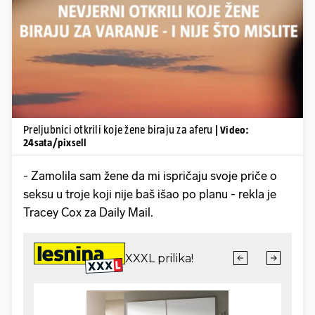
Pokretanje videa...
Preljubnici otkrili koje žene biraju za aferu
| Video:
24sata/pixsell
- Zamolila sam žene da mi ispričaju svoje priče o
seksu u troje koji nije baš išao po planu - rekla je
Tracey Cox za Daily Mail.