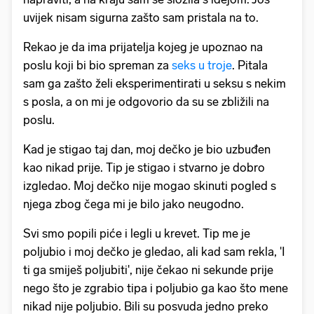
uvijek nisam sigurna zašto sam pristala na to.
Rekao je da ima prijatelja kojeg je upoznao na
poslu koji bi bio spreman za
seks u troje
. Pitala
sam ga zašto želi eksperimentirati u seksu s nekim
s posla, a on mi je odgovorio da su se zbližili na
poslu.
Kad je stigao taj dan, moj dečko je bio uzbuđen
kao nikad prije. Tip je stigao i stvarno je dobro
izgledao. Moj dečko nije mogao skinuti pogled s
njega zbog čega mi je bilo jako neugodno.
Svi smo popili piće i legli u krevet. Tip me je
poljubio i moj dečko je gledao, ali kad sam rekla, 'I
ti ga smiješ poljubiti', nije čekao ni sekunde prije
nego što je zgrabio tipa i poljubio ga kao što mene
nikad nije poljubio. Bili su posvuda jedno preko