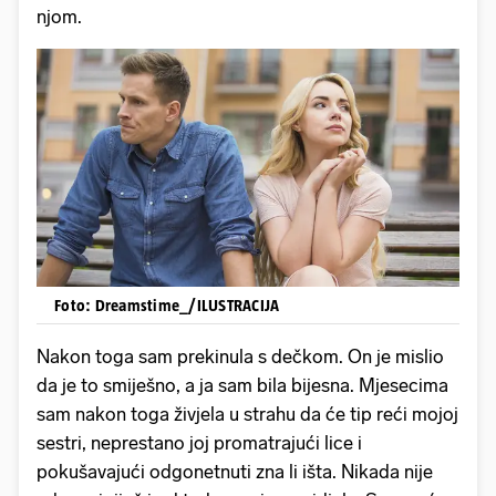
njom.
Foto: Dreamstime_/ILUSTRACIJA
Nakon toga sam prekinula s dečkom. On je mislio
da je to smiješno, a ja sam bila bijesna. Mjesecima
sam nakon toga živjela u strahu da će tip reći mojoj
sestri, neprestano joj promatrajući lice i
pokušavajući odgonetnuti zna li išta. Nikada nije