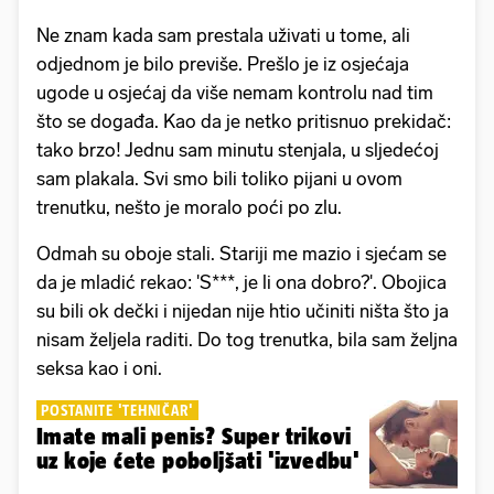
Ne znam kada sam prestala uživati u tome, ali
odjednom je bilo previše. Prešlo je iz osjećaja
ugode u osjećaj da više nemam kontrolu nad tim
što se događa. Kao da je netko pritisnuo prekidač:
tako brzo! Jednu sam minutu stenjala, u sljedećoj
sam plakala. Svi smo bili toliko pijani u ovom
trenutku, nešto je moralo poći po zlu.
Odmah su oboje stali. Stariji me mazio i sjećam se
da je mladić rekao: 'S***, je li ona dobro?'. Obojica
su bili ok dečki i nijedan nije htio učiniti ništa što ja
nisam željela raditi. Do tog trenutka, bila sam željna
seksa kao i oni.
POSTANITE 'TEHNIČAR'
Imate mali penis? Super trikovi
uz koje ćete poboljšati 'izvedbu'