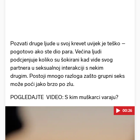
Pozvati druge ljude u svoj krevet uvijek je teško –
pogotovo ako ste dio para. Većina ljudi
podcjenjuje koliko su šokirani kad vide svog
partnera u seksualnoj interakciji s nekim
drugim. Postoji mnogo razloga zašto grupni seks
može poći jako brzo po zlu.
POGLEDAJTE VIDEO: S kim muškarci varaju?
00:26