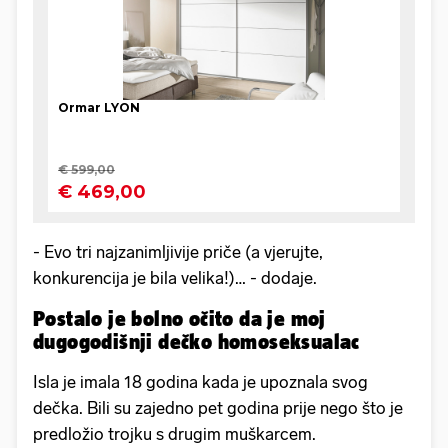
- Evo tri najzanimljivije priče (a vjerujte,
konkurencija je bila velika!)… - dodaje.
Postalo je bolno očito da je moj
dugogodišnji dečko homoseksualac
Isla je imala 18 godina kada je upoznala svog
dečka. Bili su zajedno pet godina prije nego što je
predložio trojku s drugim muškarcem.