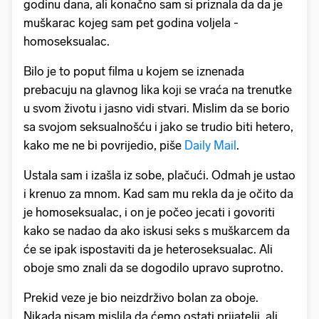
godinu dana, ali konačno sam si priznala da da je
muškarac kojeg sam pet godina voljela -
homoseksualac.
Bilo je to poput filma u kojem se iznenada
prebacuju na glavnog lika koji se vraća na trenutke
u svom životu i jasno vidi stvari. Mislim da se borio
sa svojom seksualnošću i jako se trudio biti hetero,
kako me ne bi povrijedio, piše
Daily Mail
.
Ustala sam i izašla iz sobe, plačući. Odmah je ustao
i krenuo za mnom. Kad sam mu rekla da je očito da
je homoseksualac, i on je počeo jecati i govoriti
kako se nadao da ako iskusi seks s muškarcem da
će se ipak ispostaviti da je heteroseksualac. Ali
oboje smo znali da se dogodilo upravo suprotno.
Prekid veze je bio neizdrživo bolan za oboje.
Nikada nisam mislila da ćemo ostati prijatelji, ali