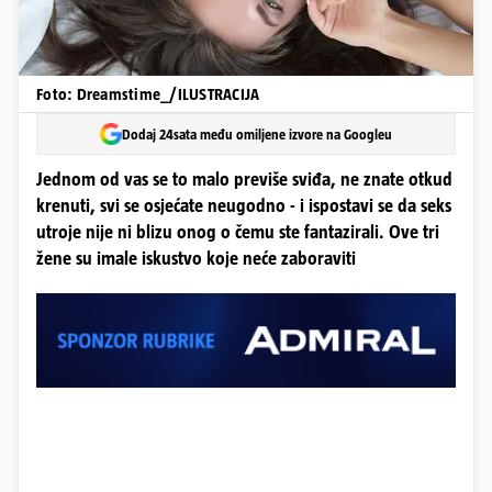
Foto: Dreamstime_/ILUSTRACIJA
Dodaj 24sata među omiljene izvore na Googleu
Jednom od vas se to malo previše sviđa, ne znate otkud
krenuti, svi se osjećate neugodno - i ispostavi se da seks
utroje nije ni blizu onog o čemu ste fantazirali. Ove tri
žene su imale iskustvo koje neće zaboraviti