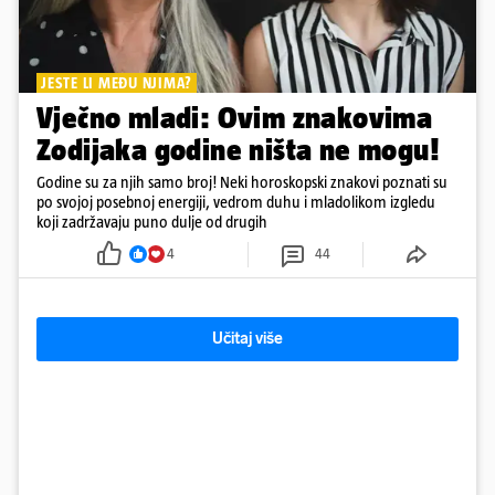
JESTE LI MEĐU NJIMA?
Vječno mladi: Ovim znakovima
Zodijaka godine ništa ne mogu!
Godine su za njih samo broj! Neki horoskopski znakovi poznati su
po svojoj posebnoj energiji, vedrom duhu i mladolikom izgledu
koji zadržavaju puno dulje od drugih
4
44
Učitaj više