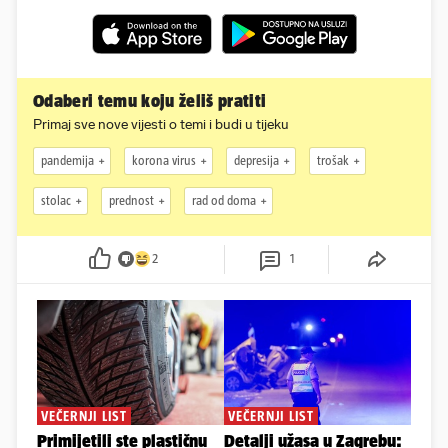
Odaberi temu koju želiš pratiti
Primaj sve nove vijesti o temi i budi u tijeku
pandemija
korona virus
depresija
trošak
stolac
prednost
rad od doma
2
1