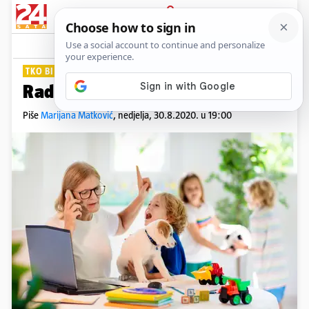
PRIJAVA
Lifestyle
Komentari
1
TKO BI NA POSAO?
Rad od kuće ima dosta mana
Piše
Marijana Matković
,
nedjelja, 30.8.2020. u 19:00