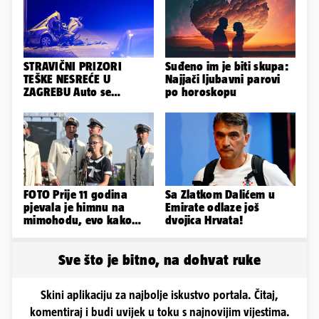
STRAVIČNI PRIZORI
Suđeno im je biti skupa:
TEŠKE NESREĆE U
Najjači ljubavni parovi
ZAGREBU Auto se
po horoskopu
prepolovio, čovjek
poginuo
FOTO Prije 11 godina
Sa Zlatkom Dalićem u
pjevala je himnu na
Emirate odlaze još
mimohodu, evo kako
dvojica Hrvata!
danas izgleda Mia
Negovetić
Sve što je bitno, na dohvat ruke
Skini aplikaciju za najbolje iskustvo portala. Čitaj,
komentiraj i budi uvijek u toku s najnovijim vijestima.