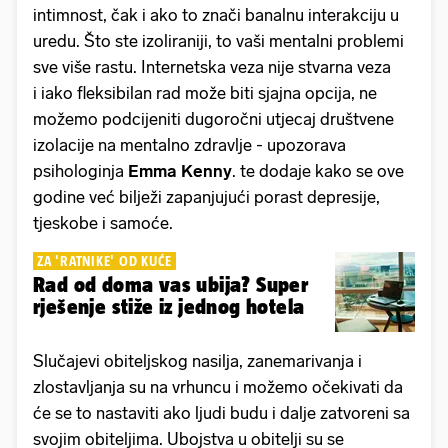
intimnost, čak i ako to znači banalnu interakciju u
uredu. Što ste izoliraniji, to vaši mentalni problemi
sve više rastu. Internetska veza nije stvarna veza
i iako fleksibilan rad može biti sjajna opcija, ne
možemo podcijeniti dugoročni utjecaj društvene
izolacije na mentalno zdravlje - upozorava
psihologinja
Emma Kenny
. te dodaje kako se ove
godine već bilježi zapanjujući porast depresije,
tjeskobe i samoće.
ZA 'RATNIKE' OD KUĆE
Rad od doma vas ubija? Super
rješenje stiže iz jednog hotela
Slučajevi obiteljskog nasilja, zanemarivanja i
zlostavljanja su na vrhuncu i možemo očekivati ​​da
će se to nastaviti ako ljudi budu i dalje zatvoreni sa
svojim obiteljima. Ubojstva u obitelji su se