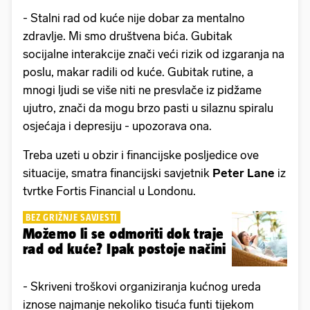
- Stalni rad od kuće nije dobar za mentalno
zdravlje. Mi smo društvena bića. Gubitak
socijalne interakcije znači veći rizik od izgaranja na
poslu, makar radili od kuće. Gubitak rutine, a
mnogi ljudi se više niti ne presvlače iz pidžame
ujutro, znači da mogu brzo pasti u silaznu spiralu
osjećaja i depresiju - upozorava ona.
Treba uzeti u obzir i financijske posljedice ove
situacije, smatra financijski savjetnik
Peter Lane
iz
tvrtke Fortis Financial u Londonu.
BEZ GRIŽNJE SAVJESTI
Možemo li se odmoriti dok traje
rad od kuće? Ipak postoje načini
- Skriveni troškovi organiziranja kućnog ureda
iznose najmanje nekoliko tisuća funti tijekom