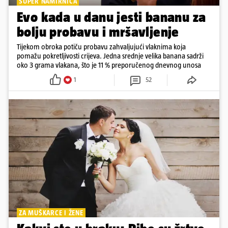
SUPER NAMIRNICA
Evo kada u danu jesti bananu za
bolju probavu i mršavljenje
Tijekom obroka potiču probavu zahvaljujući vlaknima koja
pomažu pokretljivosti crijeva. Jedna srednje velika banana sadrži
oko 3 grama vlakana, što je 11 % preporučenog dnevnog unosa
1
52
ZA MUŠKARCE I ŽENE