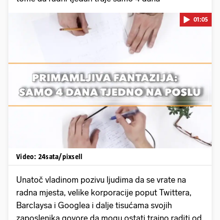
01:05
Pokretanje videa...
Video: 24sata/pixsell
Unatoč vladinom pozivu ljudima da se vrate na
radna mjesta, velike korporacije poput Twittera,
Barclaysa i Googlea i dalje tisućama svojih
zaposlenika govore da mogu ostati trajno raditi od