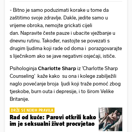
- Bitno je samo poduzimati korake u tome da
zaštitimo svoje zdravlje. Dakle, jedite samo u
vrijeme obroka, nemojte grickati cijeli
dan. Napravite česte pauze i ubacite vježbanje u
dnevnu rutinu. Također, nastojte se povezati s
drugim ljudima koji rade od doma i porazgovarajte
s liječnikom ako se jave negativni osjećaji, ističe.
Psihologinja
Charlotte Sharp
iz 'Charlotte Sharp
Counseling' kaže kako su ona i kolege zabilježili
naglo povećanje broja ljudi koji traže pomoć zbog
tjeskobe, burn outa i depresije, i to širom Velike
Britanije.
DRŽE SE NEKIH PRAVILA
Rad od kuće: Parovi otkrili kako
im je seksualni život procvjetao