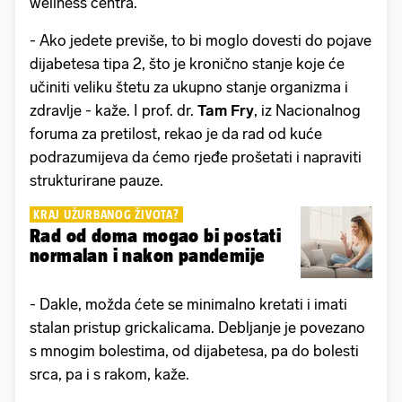
wellness centra.
- Ako jedete previše, to bi moglo dovesti do pojave
dijabetesa tipa 2, što je kronično stanje koje će
učiniti veliku štetu za ukupno stanje organizma i
zdravlje - kaže. I prof. dr.
Tam Fry
, iz Nacionalnog
foruma za pretilost, rekao je da rad od kuće
podrazumijeva da ćemo rjeđe prošetati i napraviti
strukturirane pauze.
KRAJ UŽURBANOG ŽIVOTA?
Rad od doma mogao bi postati
normalan i nakon pandemije
- Dakle, možda ćete se minimalno kretati i imati
stalan pristup grickalicama. Debljanje je povezano
s mnogim bolestima, od dijabetesa, pa do bolesti
srca, pa i s rakom, kaže.