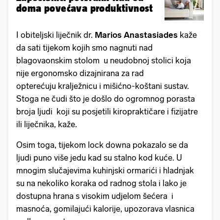
doma povećava produktivnost
I obiteljski liječnik dr.
Marios Anastasiades
kaže
da sati tijekom kojih smo nagnuti nad
blagovaonskim stolom u neudobnoj stolici koja
nije ergonomsko dizajnirana za rad
opterećuju kralježnicu i mišićno-koštani sustav.
Stoga ne čudi što je došlo do ogromnog porasta
broja ljudi koji su posjetili kiropraktičare i fizijatre
ili liječnika, kaže.
Osim toga, tijekom lock downa pokazalo se da
ljudi puno više jedu kad su stalno kod kuće. U
mnogim slučajevima kuhinjski ormarići i hladnjak
su na nekoliko koraka od radnog stola i lako je
dostupna hrana s visokim udjelom šećera i
masnoća, gomilajući kalorije, upozorava vlasnica