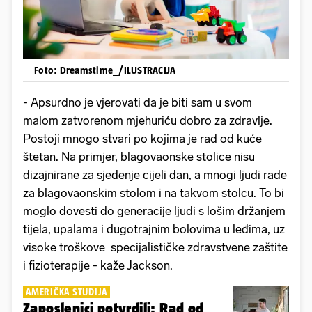
Foto: Dreamstime_/ILUSTRACIJA
- Apsurdno je vjerovati da je biti sam u svom
malom zatvorenom mjehuriću dobro za zdravlje.
Postoji mnogo stvari po kojima je rad od kuće
štetan. Na primjer, blagovaonske stolice nisu
dizajnirane za sjedenje cijeli dan, a mnogi ljudi rade
za blagovaonskim stolom i na takvom stolcu. To bi
moglo dovesti do generacije ljudi s lošim držanjem
tijela, upalama i dugotrajnim bolovima u leđima, uz
visoke troškove specijalističke zdravstvene zaštite
i fizioterapije - kaže Jackson.
AMERIČKA STUDIJA
Zaposlenici potvrdili: Rad od