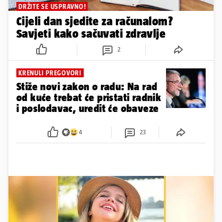
DRŽITE SE USPRAVNO!
Cijeli dan sjedite za računalom?
Savjeti kako sačuvati zdravlje
2
KRENULI PREGOVORI
Stiže novi zakon o radu: Na rad
od kuće trebat će pristati radnik
i poslodavac, uredit će obaveze
4
23