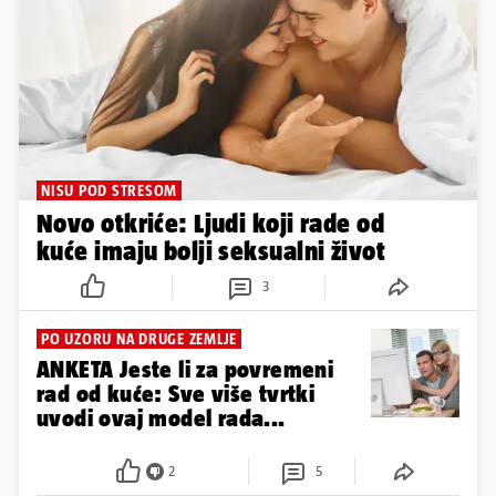
NISU POD STRESOM
Novo otkriće: Ljudi koji rade od
kuće imaju bolji seksualni život
3
PO UZORU NA DRUGE ZEMLJE
ANKETA Jeste li za povremeni
rad od kuće: Sve više tvrtki
uvodi ovaj model rada...
2
5