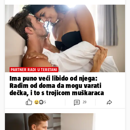
PARTNER RADI U TERETANI
Ima puno veći libido od njega:
Radim od doma da mogu varati
dečka, i to s trojicom muškaraca
5
29