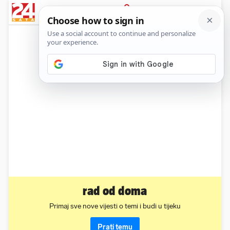
News
Show
Sport
Life&style
Video
Express
PRIJAVA
rad od doma
Primaj sve nove vijesti o temi i budi u tijeku
Prati temu