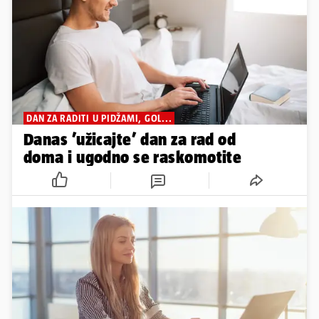
DAN ZA RADITI U PIDŽAMI, GOL...
Danas ’užicajte’ dan za rad od
doma i ugodno se raskomotite