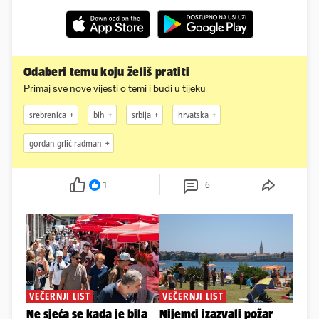
Odaberi temu koju želiš pratiti
Primaj sve nove vijesti o temi i budi u tijeku
srebrenica
bih
srbija
hrvatska
gordan grlić radman
1
6