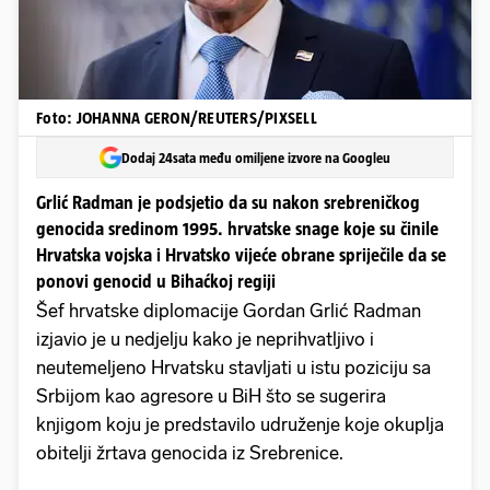
Foto: JOHANNA GERON/REUTERS/PIXSELL
Dodaj 24sata među omiljene izvore na Googleu
Grlić Radman je podsjetio da su nakon srebreničkog
genocida sredinom 1995. hrvatske snage koje su činile
Hrvatska vojska i Hrvatsko vijeće obrane spriječile da se
ponovi genocid u Bihaćkoj regiji
Šef hrvatske diplomacije Gordan Grlić Radman
izjavio je u nedjelju kako je neprihvatljivo i
neutemeljeno Hrvatsku stavljati u istu poziciju sa
Srbijom kao agresore u BiH što se sugerira
knjigom koju je predstavilo udruženje koje okuplja
obitelji žrtava genocida iz Srebrenice.