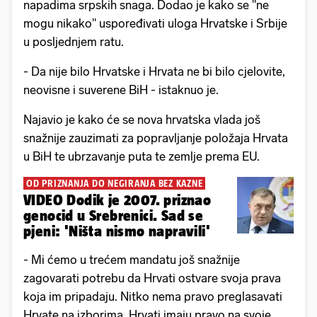
napadima srpskih snaga. Dodao je kako se "ne
mogu nikako" uspoređivati uloga Hrvatske i Srbije
u posljednjem ratu.
- Da nije bilo Hrvatske i Hrvata ne bi bilo cjelovite,
neovisne i suverene BiH - istaknuo je.
Najavio je kako će se nova hrvatska vlada još
snažnije zauzimati za popravljanje položaja Hrvata
u BiH te ubrzavanje puta te zemlje prema EU.
OD PRIZNANJA DO NEGIRANJA BEZ KAZNE
VIDEO Dodik je 2007. priznao
genocid u Srebrenici. Sad se
pjeni: 'Ništa nismo napravili'
- Mi ćemo u trećem mandatu još snažnije
zagovarati potrebu da Hrvati ostvare svoja prava
koja im pripadaju. Nitko nema pravo preglasavati
Hrvate na izborima. Hrvati imaju pravo na svoje