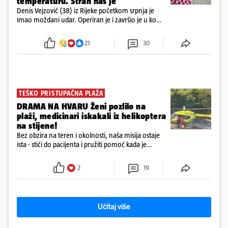
temperaturu. Strah nas je'
Denis Vejzović (38) iz Rijeke početkom srpnja je
imao moždani udar. Operiran je i završio je u komi.
Obitelj ga želi prebaciti u Hrvatsku, kažu kako
tamošnji liječnici ne vjeruju u oporavak: 'Imamo
21
30
72 sata'
TEŠKO PRISTUPAČNA PLAŽA
DRAMA NA HVARU Ženi pozlilo na
plaži, medicinari iskakali iz helikoptera
na stijene!
Bez obzira na teren i okolnosti, naša misija ostaje
ista - stići do pacijenta i pružiti pomoć kada je
najpotrebnija - objavilo je Ministarstvo zdravstva na
Facebooku
2
19
Učitaj više