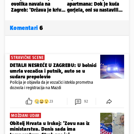
Komentari
6
STRAVIČNE SCENE
DETALJI NESREĆE U ZAGREBU: U bolnici
umrla vozačica i putnik, auto se u
sudaru prepolovio
Policija je objavila da je vozačici istekla prometna
dozvola i registracija na Mazdi
23
92
MOŽDANI UDAR
Obitelj Hrvata u Irskoj: 'Zovu nas iz
ministarstva. Denis sada ima