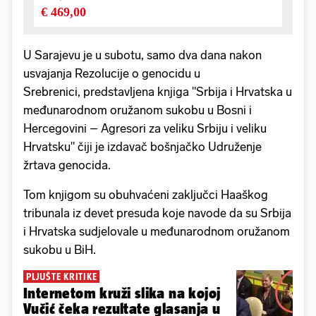
U Sarajevu je u subotu, samo dva dana nakon
usvajanja Rezolucije o genocidu u
Srebrenici, predstavljena knjiga "Srbija i Hrvatska u
međunarodnom oružanom sukobu u Bosni i
Hercegovini – Agresori za veliku Srbiju i veliku
Hrvatsku" čiji je izdavač bošnjačko Udruženje
žrtava genocida.
Tom knjigom su obuhvaćeni zaključci Haaškog
tribunala iz devet presuda koje navode da su Srbija
i Hrvatska sudjelovale u međunarodnom oružanom
sukobu u BiH.
PLJUŠTE KRITIKE
Internetom kruži slika na kojoj
Vučić čeka rezultate glasanja u