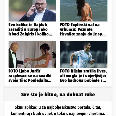
Evo koliko će Hajduk
FOTO Toplinski val na
zaraditi u Europi ako
vrhuncu: Poznate
izbaci Žalgiris i koliko
Hrvatice znaju da je spas
ako izbori ligašku fazu
u minijaturnom bikiniju
FOTO Ljubo Jurčić
FOTO Rijeka srušila Ilves,
rasplesao se na svadbi
ali mogla je i uvjerljivije:
svoje Tije: Pogledajte
Evo kadrova pobjede s
kako je izgledalo
Rujevice
vjenčanje...
Sve što je bitno, na dohvat ruke
Skini aplikaciju za najbolje iskustvo portala. Čitaj,
komentiraj i budi uvijek u toku s najnovijim vijestima.