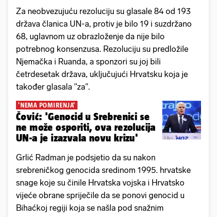
Za neobvezujuću rezoluciju su glasale 84 od 193
država članica UN-a, protiv je bilo 19 i suzdržano
68, uglavnom uz obrazloženje da nije bilo
potrebnog konsenzusa. Rezoluciju su predložile
Njemačka i Ruanda, a sponzori su joj bili
četrdesetak država, uključujući Hrvatsku koja je
također glasala "za".
'NEMA POMIRENJA'
Čović: 'Genocid u Srebrenici se
ne može osporiti, ova rezolucija
UN-a je izazvala novu krizu'
Grlić Radman je podsjetio da su nakon
srebreničkog genocida sredinom 1995. hrvatske
snage koje su činile Hrvatska vojska i Hrvatsko
vijeće obrane spriječile da se ponovi genocid u
Bihaćkoj regiji koja se našla pod snažnim