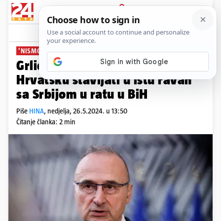
PRIJAVA
News
Komentari
6
'NISMO BILI AGRESORI'
Grlić Radman: Neprihvatljivo je
Hrvatsku stavljati u istu ravan
sa Srbijom u ratu u BiH
Piše
HINA
,
nedjelja, 26.5.2024. u 13:50
Čitanje članka: 2 min