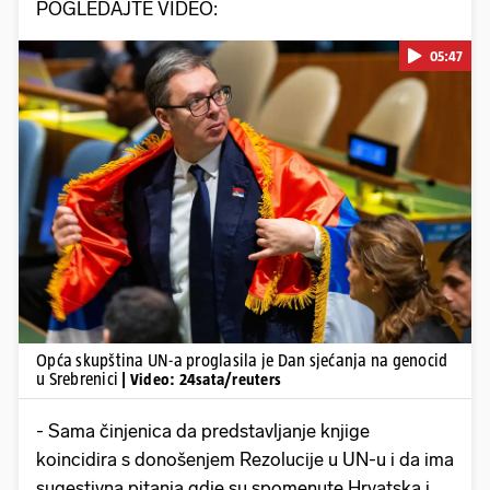
POGLEDAJTE VIDEO:
05:47
Pokretanje videa...
Opća skupština UN-a proglasila je Dan sjećanja na genocid
u Srebrenici
| Video: 24sata/reuters
- Sama činjenica da predstavljanje knjige
koincidira s donošenjem Rezolucije u UN-u i da ima
sugestivna pitanja gdje su spomenute Hrvatska i