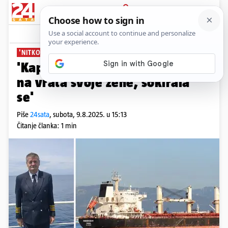
PRIJAVA
News
Komentari
14
'NITKO NIJE ZNAO DA DOLAZI'
'Kapetan Bekavac jutros došao
na vrata svoje žene, šokirala
se'
Piše
24sata
,
subota, 9.8.2025. u 15:13
Čitanje članka: 1 min