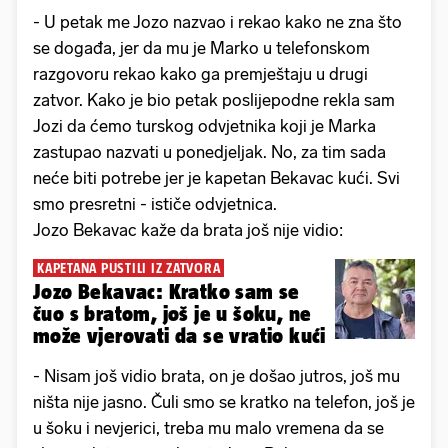
- U petak me Jozo nazvao i rekao kako ne zna što
se događa, jer da mu je Marko u telefonskom
razgovoru rekao kako ga premještaju u drugi
zatvor. Kako je bio petak poslijepodne rekla sam
Jozi da ćemo turskog odvjetnika koji je Marka
zastupao nazvati u ponedjeljak. No, za tim sada
neće biti potrebe jer je kapetan Bekavac kući. Svi
smo presretni - ističe odvjetnica.
Jozo Bekavac kaže da brata još nije vidio:
KAPETANA PUSTILI IZ ZATVORA
Jozo Bekavac: Kratko sam se
čuo s bratom, još je u šoku, ne
može vjerovati da se vratio kući
- Nisam još vidio brata, on je došao jutros, još mu
ništa nije jasno. Čuli smo se kratko na telefon, još je
u šoku i nevjerici, treba mu malo vremena da se