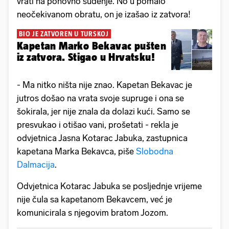
vrati na ponovno suđenje. No u pomalo
neočekivanom obratu, on je izašao iz zatvora!
BIO JE ZATVOREN U TURSKOJ
Kapetan Marko Bekavac pušten
iz zatvora. Stigao u Hrvatsku!
- Ma nitko ništa nije znao. Kapetan Bekavac je
jutros došao na vrata svoje supruge i ona se
šokirala, jer nije znala da dolazi kući. Samo se
presvukao i otišao vani, prošetati - rekla je
odvjetnica Jasna Kotarac Jabuka, zastupnica
kapetana Marka Bekavca, piše
Slobodna
Dalmacija
.
Odvjetnica Kotarac Jabuka se posljednje vrijeme
nije čula sa kapetanom Bekavcem, već je
komunicirala s njegovim bratom Jozom.