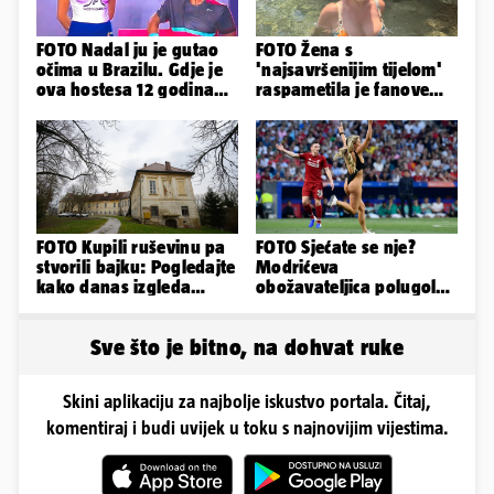
FOTO Nadal ju je gutao
FOTO Žena s
očima u Brazilu. Gdje je
'najsavršenijim tijelom'
ova hostesa 12 godina
raspametila je fanove
poslije i kako izgleda?
zaigranim fotkama iz
plićaka
FOTO Kupili ruševinu pa
FOTO Sjećate se nje?
stvorili bajku: Pogledajte
Modrićeva
kako danas izgleda
obožavateljica polugola
dvorac u Zagorju
uletjela na finale LP. Evo
što radi danas
Sve što je bitno, na dohvat ruke
Skini aplikaciju za najbolje iskustvo portala. Čitaj,
komentiraj i budi uvijek u toku s najnovijim vijestima.