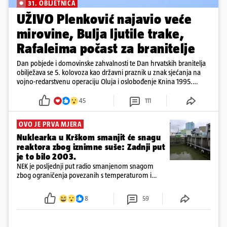
31. OBLJETNICA
UŽIVO Plenković najavio veće
mirovine, Bulja ljutile trake,
Rafaleima počast za branitelje
Dan pobjede i domovinske zahvalnosti te Dan hrvatskih branitelja
obilježava se 5. kolovoza kao državni praznik u znak sjećanja na
vojno-redarstvenu operaciju Oluja i oslobođenje Knina 1995.
godine
45
111
OVO JE PRVA MJERA
Nuklearka u Krškom smanjit će snagu
reaktora zbog iznimne suše: Zadnji put
je to bilo 2003.
NEK je posljednji put radio smanjenom snagom
zbog ograničenja povezanih s temperaturom i
protokom rijeke Save 2003. godine, kada je
smanjenje snage bilo potrebno više od 90 dana.
8
59