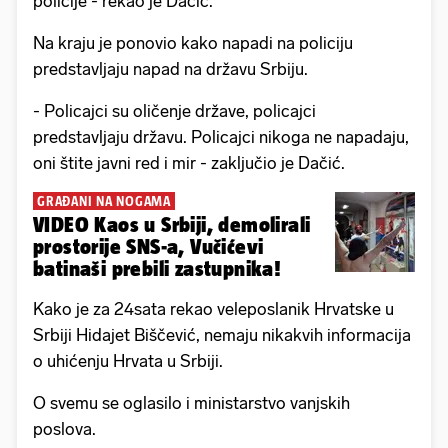
policije - rekao je Dačić.
Na kraju je ponovio kako napadi na policiju
predstavljaju napad na državu Srbiju.
- Policajci su oličenje države, policajci
predstavljaju državu. Policajci nikoga ne napadaju,
oni štite javni red i mir - zaključio je Dačić.
GRAĐANI NA NOGAMA
VIDEO Kaos u Srbiji, demolirali
prostorije SNS-a, Vučićevi
batinaši prebili zastupnika!
Kako je za 24sata rekao veleposlanik Hrvatske u
Srbiji Hidajet Biščević, nemaju nikakvih informacija
o uhićenju Hrvata u Srbiji.
O svemu se oglasilo i ministarstvo vanjskih
poslova.