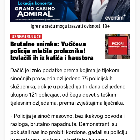
Igre na sreću mogu izazvati ovisnost. 18+
UZNEMIRUJUĆE
Brutalne snimke: Vučićeva
policija mlatila prolaznike!
Izvlačili ih iz kafića i haustora
Dačić je iznio podatke prema kojima je tijekom
sinoćnjih prosvjeda ozlijeđeno 75 policijskih
službenika, dok je u posljednja tri dana ozlijeđeno
ukupno 121 policajac, od čega devet s teškim
tjelesnim ozljedama, prema izvještajima liječnika.
- Policija je sinoć masovno, bez ikakvog povoda i
razloga, brutalno napadnuta. Demonstranti su
pokušali nasilno probiti kordone, gađali su policiju