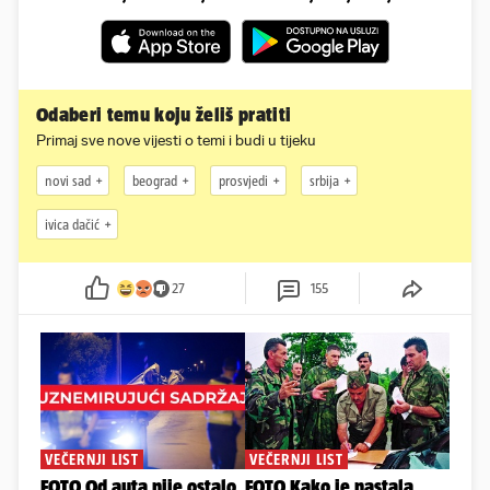
Odaberi temu koju želiš pratiti
Primaj sve nove vijesti o temi i budi u tijeku
novi sad
beograd
prosvjedi
srbija
ivica dačić
27
155