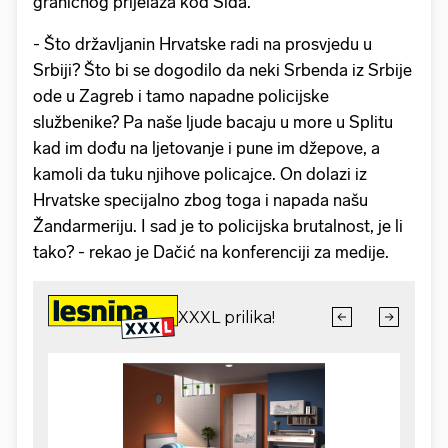
graničnog prijelaza kod Šida.
- Što državljanin Hrvatske radi na prosvjedu u
Srbiji? Što bi se dogodilo da neki Srbenda iz Srbije
ode u Zagreb i tamo napadne policijske
službenike? Pa naše ljude bacaju u more u Splitu
kad im dođu na ljetovanje i pune im džepove, a
kamoli da tuku njihove policajce. On dolazi iz
Hrvatske specijalno zbog toga i napada našu
Žandarmeriju. I sad je to policijska brutalnost, je li
tako? - rekao je Dačić na konferenciji za medije.