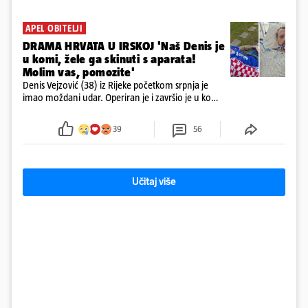
APEL OBITELJI
DRAMA HRVATA U IRSKOJ 'Naš Denis je
u komi, žele ga skinuti s aparata!
Molim vas, pomozite'
Denis Vejzović (38) iz Rijeke početkom srpnja je
imao moždani udar. Operiran je i završio je u komi.
Obitelj ga želi prebaciti u Hrvatsku, kažu kako
tamošnji liječnici ne vjeruju u oporavak: 'Imamo
39
56
72 sata'
Učitaj više