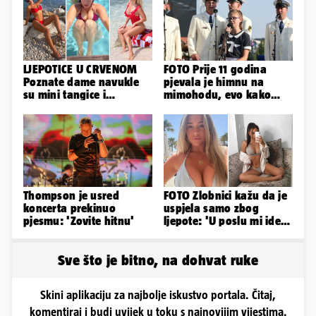
LJEPOTICE U CRVENOM
FOTO Prije 11 godina
Poznate dame navukle
pjevala je himnu na
su mini tangice i
mimohodu, evo kako
grudnjake pa istaknule
danas izgleda Mia
obline
Negovetić
Thompson je usred
FOTO Zlobnici kažu da je
koncerta prekinuo
uspjela samo zbog
pjesmu: 'Zovite hitnu'
ljepote: 'U poslu mi ide
jer imam strategiju'
Sve što je bitno, na dohvat ruke
Skini aplikaciju za najbolje iskustvo portala. Čitaj,
komentiraj i budi uvijek u toku s najnovijim vijestima.