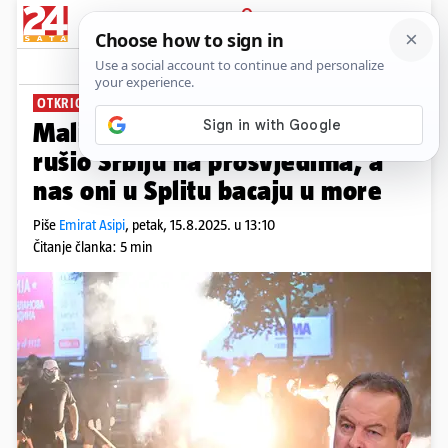
PRIJAVA
News
Komentari
155
OTKRIO IME I PREZIME
Mali Sloba: Ovo je Hrvat koji je
rušio Srbiju na prosvjedima, a
nas oni u Splitu bacaju u more
Piše
Emirat Asipi
,
petak, 15.8.2025. u 13:10
Čitanje članka: 5 min