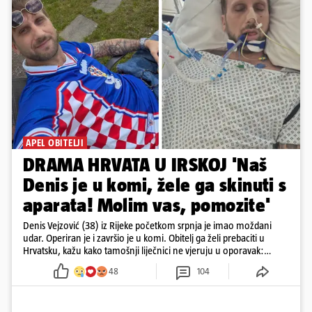
APEL OBITELJI
DRAMA HRVATA U IRSKOJ 'Naš
Denis je u komi, žele ga skinuti s
aparata! Molim vas, pomozite'
Denis Vejzović (38) iz Rijeke početkom srpnja je imao moždani
udar. Operiran je i završio je u komi. Obitelj ga želi prebaciti u
Hrvatsku, kažu kako tamošnji liječnici ne vjeruju u oporavak:
'Imamo 72 sata'
48
104