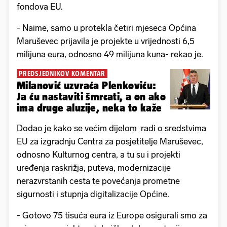
fondova EU.
- Naime, samo u protekla četiri mjeseca Općina
Maruševec prijavila je projekte u vrijednosti 6,5
milijuna eura, odnosno 49 milijuna kuna- rekao je.
PREDSJEDNIKOV KOMENTAR
Milanović uzvraća Plenkoviću:
Ja ću nastaviti šmrcati, a on ako
ima druge aluzije, neka to kaže
Dodao je kako se većim dijelom radi o sredstvima
EU za izgradnju Centra za posjetitelje Maruševec,
odnosno Kulturnog centra, a tu su i projekti
uređenja raskrižja, puteva, modernizacije
nerazvrstanih cesta te povećanja prometne
sigurnosti i stupnja digitalizacije Općine.
- Gotovo 75 tisuća eura iz Europe osigurali smo za