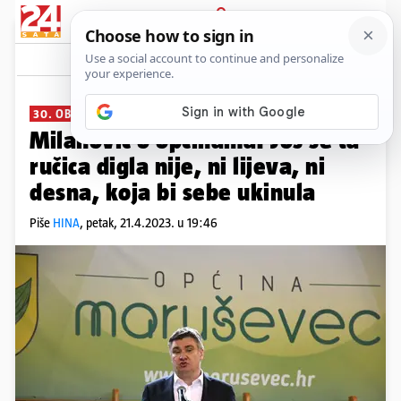
PRIJAVA
News
Komentari
0
30. OBLJETNICA MARUŠEVCA
Milanović o općinama: Još se ta
ručica digla nije, ni lijeva, ni
desna, koja bi sebe ukinula
Piše
HINA
,
petak, 21.4.2023. u 19:46