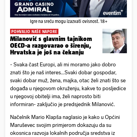
Igre na sreću mogu izazvati ovisnost. 18+
POHVALIO NAŠE NAPORE
Milanović s glavnim tajnikom
OECD-a razgovarao o širenju,
Hrvatska je još na čekanju
- Svaka čast Europi, ali mi moramo jako dobro
znati što je naš interes...Svaki dobar gospodar,
svaki dobar muž, žena, majka, otac želi znati što se
događa u njegovom okruženju, kakve to posljedice
u njegovoj obitelji ima, želi naprosto biti
informiran- zaključio je predsjednik Milanović.
Načelnik Mario Klapša naglasio je kako u Općini
Maruševec svojim primjerom dokazuju da su
okosnica razvoja lokalnih područja sredstva iz