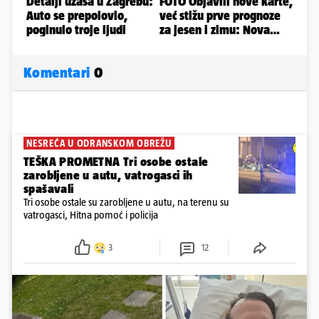
Komentari
0
NESREĆA U ODRANSKOM OBREŽU
TEŠKA PROMETNA Tri osobe ostale
zarobljene u autu, vatrogasci ih
spašavali
Tri osobe ostale su zarobljene u autu, na terenu su
vatrogasci, Hitna pomoć i policija
3
12