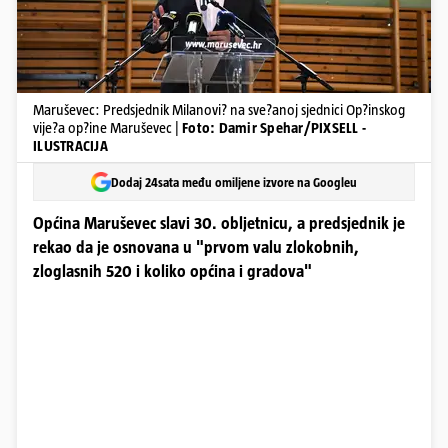
Maruševec: Predsjednik Milanovi? na sve?anoj sjednici Op?inskog
vije?a op?ine Maruševec |
Foto: Damir Spehar/PIXSELL -
ILUSTRACIJA
Dodaj 24sata među omiljene izvore na Googleu
Općina Maruševec slavi 30. obljetnicu, a predsjednik je
rekao da je osnovana u "prvom valu zlokobnih,
zloglasnih 520 i koliko općina i gradova"