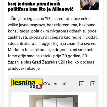
broj jednako primitivnih
političara kao što je Milanović
- Čim je to izglasano '93., usred rata, bez neke
velike javne rasprave, bez referenduma, bez puno
konzultacija, političkim diktatom i odmah su počeli
zaštihavati, okopavati i cijepati kao regije. I ukidati,
i decentralizirati, i regije i kaj ti ja znam što sve ne.
Međutim to se nikada nije dogodilo, mi smo ostali
tamo gdje smo se zatekli prije 30 godina, 20
županija plus Grad Zagreb i 520 i koliko općina i
gradova- rekao je.