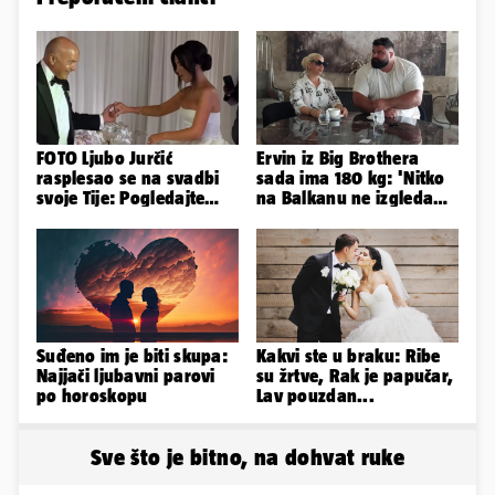
FOTO Ljubo Jurčić
Ervin iz Big Brothera
rasplesao se na svadbi
sada ima 180 kg: 'Nitko
svoje Tije: Pogledajte
na Balkanu ne izgleda
kako je izgledalo
kao ja, stranci me hvale'
vjenčanje...
Suđeno im je biti skupa:
Kakvi ste u braku: Ribe
Najjači ljubavni parovi
su žrtve, Rak je papučar,
po horoskopu
Lav pouzdan...
Sve što je bitno, na dohvat ruke