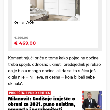
Komentirajući priče o tome kako pojedine općine
treba spojiti, odnosno ukinuti, predsjednik je rekao
da je bio u mnogo općina, ali da se 'ta ručica još
digla nije – ni lijeva, ni desna – koja bi baš sebe
ukinula'.
PRIOPĆENJE PUNO KRITIKA
Milanović: Godišnje izvješće o
obrani za 2021. puno neistina,
propusta i nezakonitosti...