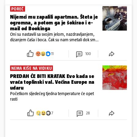
POREČ
Nijemci mu zapalili apartman. Šteta je
ogromna, a potom ga je šokirao i e-
mail od Bookinga
Oni su nastavili sa svojim jelom, nazdravljanjem,
dizanjem čaša i boca. Čak su nam smetali dok smo
u panici kupili crijeva kako bismo pokušali ugasiti
požar, rekao je vlasnik
11
100
NEMA KIŠE NA VIDIKU
PREDAH ĆE BITI KRATAK Evo kada se
vraća toplinski val. Većina Europe na
udaru
Početkom sljedećeg tjedna temperature će opet
rasti
7
28