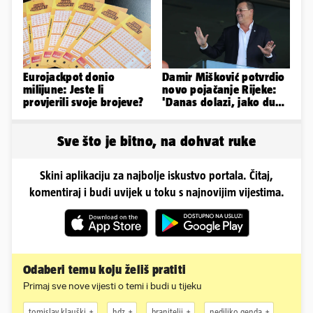
Instagram
Eurojackpot donio
Damir Mišković potvrdio
milijune: Jeste li
novo pojačanje Rijeke:
provjerili svoje brojeve?
'Danas dolazi, jako dugo
smo ga skautirali'
Sve što je bitno, na dohvat ruke
Skini aplikaciju za najbolje iskustvo portala. Čitaj,
komentiraj i budi uvijek u toku s najnovijim vijestima.
Odaberi temu koju želiš pratiti
Primaj sve nove vijesti o temi i budi u tijeku
tomislav klauški
hdz
branitelji
nediljko genda