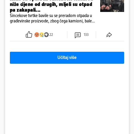
niže cijene od drugih, mljeli su otpad
pa zakapali...
Šincekove tvrtke bavile su se preradom otpada u
građevinske proizvode, zbog čega kamioni, bale
plastike i samljeveni materijal dugo nisu izazivali
sumnju
22
133
Učitaj više