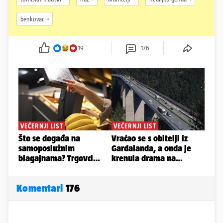
benkovac
19
176
Komentari
176