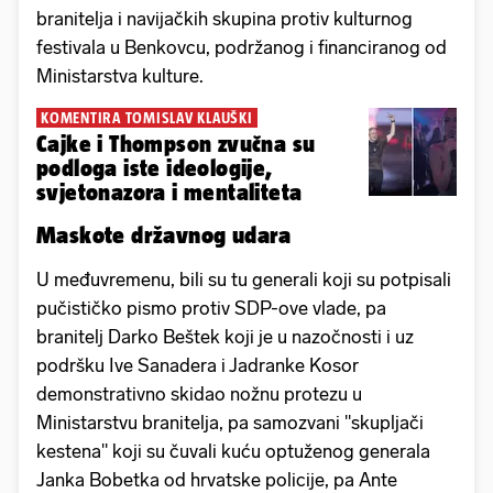
branitelja i navijačkih skupina protiv kulturnog
festivala u Benkovcu, podržanog i financiranog od
Ministarstva kulture.
KOMENTIRA TOMISLAV KLAUŠKI
Cajke i Thompson zvučna su
podloga iste ideologije,
svjetonazora i mentaliteta
Maskote državnog udara
U međuvremenu, bili su tu generali koji su potpisali
pučističko pismo protiv SDP-ove vlade, pa
branitelj Darko Beštek koji je u nazočnosti i uz
podršku Ive Sanadera i Jadranke Kosor
demonstrativno skidao nožnu protezu u
Ministarstvu branitelja, pa samozvani "skupljači
kestena" koji su čuvali kuću optuženog generala
Janka Bobetka od hrvatske policije, pa Ante