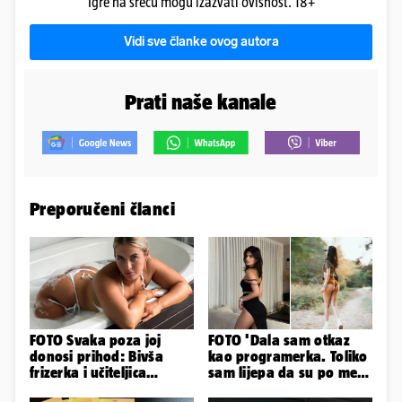
Igre na sreću mogu izazvati ovisnost. 18+
Vidi sve članke ovog autora
Prati naše kanale
Preporučeni članci
FOTO Svaka poza joj
FOTO 'Dala sam otkaz
donosi prihod: Bivša
kao programerka. Toliko
frizerka i učiteljica
sam lijepa da su po meni
oblinama je zapalila
napravili lutku'