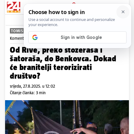
PRIJAVA
News
Komentari
176
TOMISLAV KLAUŠKI
Komentira
Tomislav Klauški
Od Rive, preko stožeraša i
šatoraša, do Benkovca. Dokad
će branitelji terorizirati
društvo?
srijeda, 27.8.2025. u 12:02
Čitanje članka: 3 min