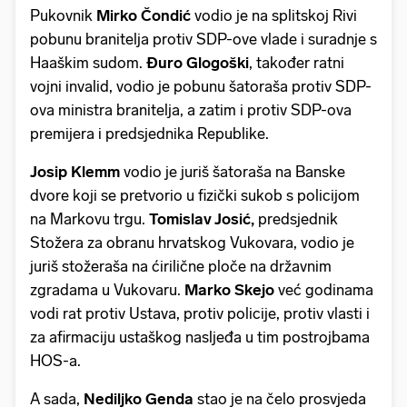
Pukovnik
Mirko Čondić
vodio je na splitskoj Rivi
pobunu branitelja protiv SDP-ove vlade i suradnje s
Haaškim sudom.
Đuro Glogoški
, također ratni
vojni invalid, vodio je pobunu šatoraša protiv SDP-
ova ministra branitelja, a zatim i protiv SDP-ova
premijera i predsjednika Republike.
Josip Klemm
vodio je juriš šatoraša na Banske
dvore koji se pretvorio u fizički sukob s policijom
na Markovu trgu.
Tomislav Josić,
predsjednik
Stožera za obranu hrvatskog Vukovara, vodio je
juriš stožeraša na ćirilične ploče na državnim
zgradama u Vukovaru.
Marko Skejo
već godinama
vodi rat protiv Ustava, protiv policije, protiv vlasti i
za afirmaciju ustaškog nasljeđa u tim postrojbama
HOS-a.
A sada,
Nediljko Genda
stao je na čelo prosvjeda