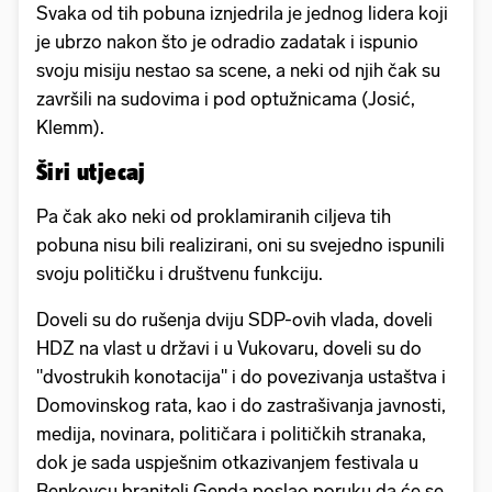
Svaka od tih pobuna iznjedrila je jednog lidera koji
je ubrzo nakon što je odradio zadatak i ispunio
svoju misiju nestao sa scene, a neki od njih čak su
završili na sudovima i pod optužnicama (Josić,
Klemm).
Širi utjecaj
Pa čak ako neki od proklamiranih ciljeva tih
pobuna nisu bili realizirani, oni su svejedno ispunili
svoju političku i društvenu funkciju.
Doveli su do rušenja dviju SDP-ovih vlada, doveli
HDZ na vlast u državi i u Vukovaru, doveli su do
"dvostrukih konotacija" i do povezivanja ustaštva i
Domovinskog rata, kao i do zastrašivanja javnosti,
medija, novinara, političara i političkih stranaka,
dok je sada uspješnim otkazivanjem festivala u
Benkovcu branitelj Genda poslao poruku da će se