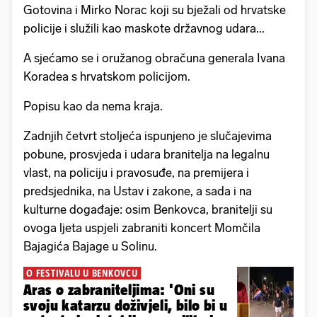
Gotovina i Mirko Norac koji su bježali od hrvatske
policije i služili kao maskote državnog udara...
A sjećamo se i oružanog obračuna generala Ivana
Koradea s hrvatskom policijom.
Popisu kao da nema kraja.
Zadnjih četvrt stoljeća ispunjeno je slučajevima
pobune, prosvjeda i udara branitelja na legalnu
vlast, na policiju i pravosuđe, na premijera i
predsjednika, na Ustav i zakone, a sada i na
kulturne događaje: osim Benkovca, branitelji su
ovoga ljeta uspjeli zabraniti koncert Momčila
Bajagića Bajage u Solinu.
O FESTIVALU U BENKOVCU
Aras o zabraniteljima: 'Oni su
svoju katarzu doživjeli, bilo bi u