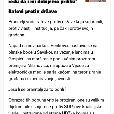
redu da i mi dobijemo priliku'
Ratovi protiv države
Branitelji vode ratove protiv države koju su branili,
protiv vlasti i institucija, pa čak i protiv svojih
građana.
Napad na novinarku u Benkovcu nastavio se na
plinske boce u Savskoj, na vezanje lancima u
Gospiću, na marširanje pod kućnim prozorom
premijera Milanovića, na upade u Vijeće za
elektroničke medije sa šajkačom, na teroriziranje
građana i uznemiravanje javnosti.
Jesu li se branitelji za to borili?
Obrazac tih pobuna vrlo je proziran: one su velikim
dijelom bile usmjerene protiv SDP-ove koalicijske
vlade i instruirane od strane HDZ-a kojima su