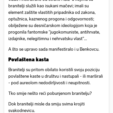
branitelji služili kao isukani mačevi; imali su
element zaštite vlastitih pripadnika od zakona,
optužnica, kaznenog progona i odgovornosti;
obilježene su desničarskom ideologijom koja je
progonila fantomske "jugokomuniste, antihrvate,
izdajnike, nelegitimnu i nehrvatsku vlast"...
A što se upravo sada manifestiralo i u Benkovcu.
Povlaštena kasta
Branitelji su pritom obilato koristili svoju poziciju
povlaštene kaste u društvu i nastupali - ili marširali
- pod aureolom nedodirljivosti i neupitnosti.
Tko smije nešto reći pobunjenom branitelju?
Dok branitelji misle da smiju svima krojiti
svakodnevicu.