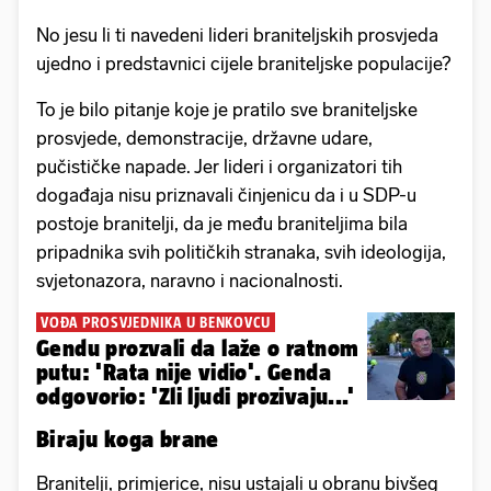
No jesu li ti navedeni lideri braniteljskih prosvjeda
ujedno i predstavnici cijele braniteljske populacije?
To je bilo pitanje koje je pratilo sve braniteljske
prosvjede, demonstracije, državne udare,
pučističke napade. Jer lideri i organizatori tih
događaja nisu priznavali činjenicu da i u SDP-u
postoje branitelji, da je među braniteljima bila
pripadnika svih političkih stranaka, svih ideologija,
svjetonazora, naravno i nacionalnosti.
VOĐA PROSVJEDNIKA U BENKOVCU
Gendu prozvali da laže o ratnom
putu: 'Rata nije vidio'. Genda
odgovorio: 'Zli ljudi prozivaju...'
Biraju koga brane
Branitelji, primjerice, nisu ustajali u obranu bivšeg