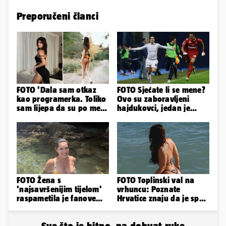
Preporučeni članci
FOTO 'Dala sam otkaz
FOTO Sjećate li se mene?
kao programerka. Toliko
Ovo su zaboravljeni
sam lijepa da su po meni
hajdukovci, jedan je
napravili lutku'
napuhao 3,3 promila...
FOTO Žena s
FOTO Toplinski val na
'najsavršenijim tijelom'
vrhuncu: Poznate
raspametila je fanove
Hrvatice znaju da je spas
zaigranim fotkama iz
u minijaturnom bikiniju
plićaka
Sve što je bitno, na dohvat ruke