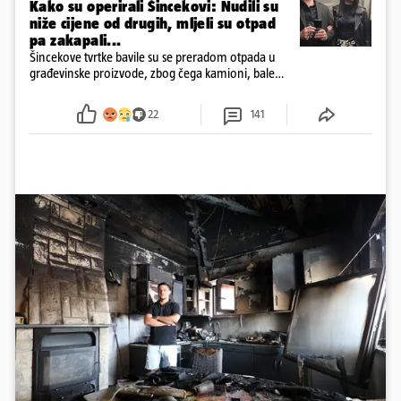
Kako su operirali Šincekovi: Nudili su
niže cijene od drugih, mljeli su otpad
pa zakapali...
Šincekove tvrtke bavile su se preradom otpada u
građevinske proizvode, zbog čega kamioni, bale
plastike i samljeveni materijal dugo nisu izazivali
sumnju
22
141