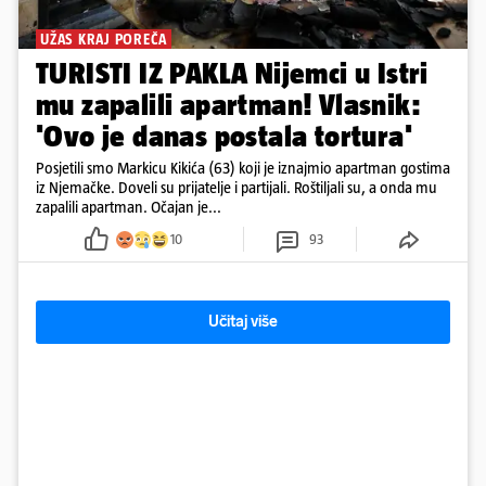
UŽAS KRAJ POREČA
TURISTI IZ PAKLA Nijemci u Istri
mu zapalili apartman! Vlasnik:
'Ovo je danas postala tortura'
Posjetili smo Markicu Kikića (63) koji je iznajmio apartman gostima
iz Njemačke. Doveli su prijatelje i partijali. Roštiljali su, a onda mu
zapalili apartman. Očajan je...
10
93
Učitaj više