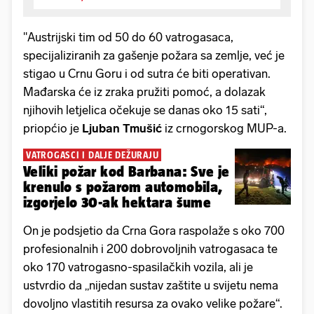
"Austrijski tim od 50 do 60 vatrogasaca,
specijaliziranih za gašenje požara sa zemlje, već je
stigao u Crnu Goru i od sutra će biti operativan.
Mađarska će iz zraka pružiti pomoć, a dolazak
njihovih letjelica očekuje se danas oko 15 sati“,
priopćio je
Ljuban Tmušić
iz crnogorskog MUP-a.
VATROGASCI I DALJE DEŽURAJU
Veliki požar kod Barbana: Sve je
krenulo s požarom automobila,
izgorjelo 30-ak hektara šume
On je podsjetio da Crna Gora raspolaže s oko 700
profesionalnih i 200 dobrovoljnih vatrogasaca te
oko 170 vatrogasno-spasilačkih vozila, ali je
ustvrdio da „nijedan sustav zaštite u svijetu nema
dovoljno vlastitih resursa za ovako velike požare“.