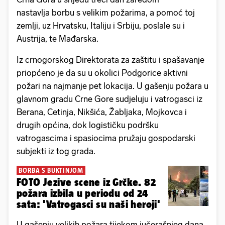
nastavlja borbu s velikim požarima, a pomoć toj
zemlji, uz Hrvatsku, Italiju i Srbiju, poslale su i
Austrija, te Mađarska.
Iz crnogorskog Direktorata za zaštitu i spašavanje
priopćeno je da su u okolici Podgorice aktivni
požari na najmanje pet lokacija. U gašenju požara u
glavnom gradu Crne Gore sudjeluju i vatrogasci iz
Berana, Cetinja, Nikšića, Žabljaka, Mojkovca i
drugih općina, dok logističku podršku
vatrogascima i spasiocima pružaju gospodarski
subjekti iz tog grada.
BORBA S BUKTINJOM
FOTO Jezive scene iz Grčke. 82
požara izbila u periodu od 24
sata: 'Vatrogasci su naši heroji'
U gašenju velikih požara tijekom jučerašnjeg dana