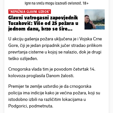
Igre na sreću mogu izazvati ovisnost. 18+
'NEPAŽNJA GLAVNI UZROK'
Glavni vatrogasni zapovjednik
Tucaković: Više od 25 požara u
jednom danu, brzo se šire...
U akciju gašenja požara uključena je i Vojska Crne
Gore, čiji je jedan pripadnik jučer stradao prilikom
prevrtanja cisterne u kojoj se nalazio, dok je drugi
teško ozlijeđen.
Crnogorska vlada tim je povodom četvrtak 14.
kolovoza proglasila Danom žalosti.
Premijer te zemlje ustvrdio je da crnogorska
policija ima indicije kako je većina požara, koji su
istodobno izbili na različitim lokacijama u
Podgorici, podmetnuta.