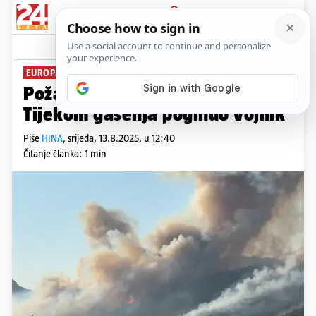
PRIJAVA
News
Komentari
0
EUROPA ŠALJE POMOĆ
Požari haraju Crnom Gorom.
Tijekom gašenja poginuo vojnik
Piše
HINA
,
srijeda, 13.8.2025. u 12:40
Čitanje članka: 1 min