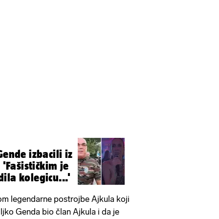
Gende izbacili iz
 'Fašističkim je
la kolegicu...'
om legendarne postrojbe Ajkula koji
jko Genda bio član Ajkula i da je