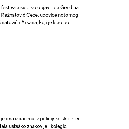
festivala su prvo objavili da Gendina
e Ražnatović Cece, udovice notornog
žnatovića Arkana, koji je klao po
e ona izbačena iz policijske škole jer
rtala ustaško znakovlje i kolegici