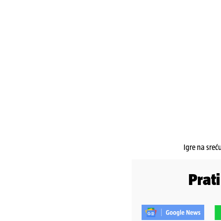
Igre na sreć
Prat