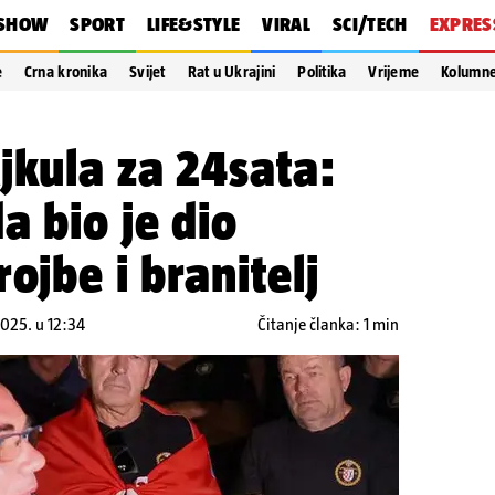
SHOW
SPORT
LIFE&STYLE
VIRAL
SCI/TECH
EXPRES
e
Crna kronika
Svijet
Rat u Ukrajini
Politika
Vrijeme
Kolumn
jkula za 24sata:
a bio je dio
ojbe i branitelj
2025. u 12:34
Čitanje članka: 1 min