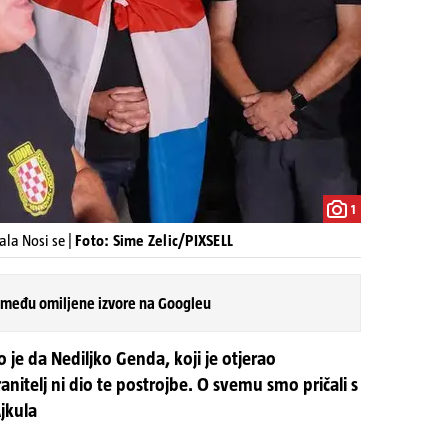
1
ala Nosi se |
Foto: Sime Zelic/PIXSELL
 među omiljene izvore na Googleu
 je da Nediljko Genda, koji je otjerao
anitelj ni dio te postrojbe. O svemu smo pričali s
jkula