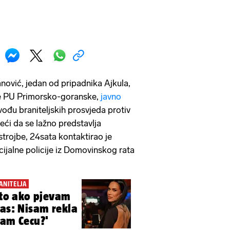
nović, jedan
od pripadnika Ajkula,
ije PU Primorsko-goranske,
javno
 vođu braniteljskih prosvjeda protiv
eći da se lažno predstavlja
trojbe, 24sata kontaktirao je
jalne policije iz Domovinskog rata
ANITELJA
 što ako pjevam
nas: Nisam rekla
vam Cecu?'