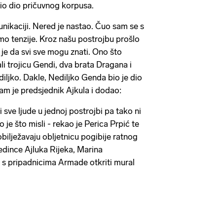
bio dio pričuvnog korpusa.
nikaciji. Nered je nastao. Čuo sam se s
o tenzije. Kroz našu postrojbu prošlo
o je da svi sve mogu znati. Ono što
i trojicu Gendi, dva brata Dragana i
ediljko. Dakle, Nediljko Genda bio je dio
 nam je predsjednik Ajkula i dodao:
i sve ljude u jednoj postrojbi pa tako ni
 je što misli - rekao je Perica Prpić te
bilježavaju obljetnicu pogibije ratnog
edince Ajluka Rijeka, Marina
 s pripadnicima Armade otkriti mural