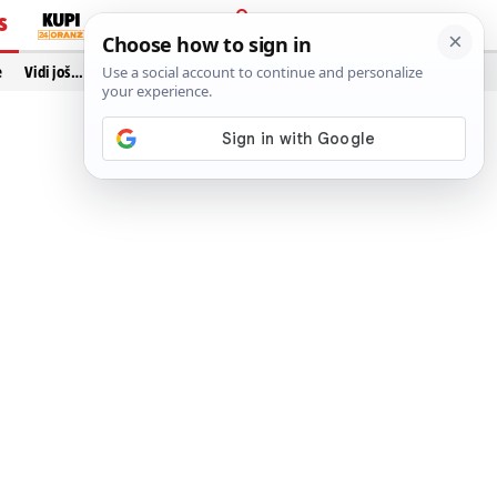
S
PRIJAVA
e
Vidi još…