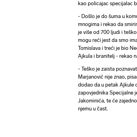
kao policajac specijalac 
- Došlo je do šuma u komu
mnogima i rekao da smirim
je više od 700 ljudi i tešk
mogu reći jest da smo imal
Tomislava i treći je bio N
Ajkula i branitelj - rekao
- Teško je zaista poznavat
Marjanović nije znao, pisao
dodao da u petak Ajkule o
zapovjednika Specijalne j
Jakominića, te će zajedno
njemu u čast.