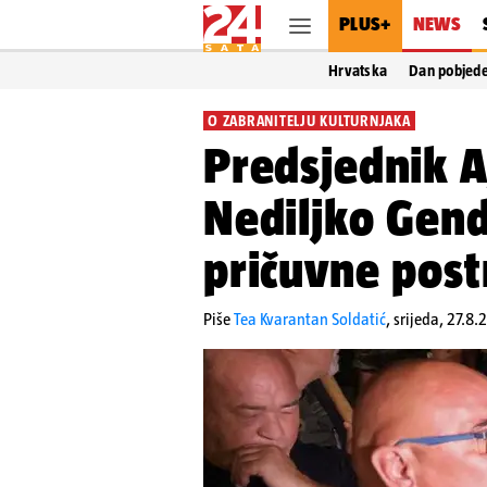
PLUS+
NEWS
Hrvatska
Dan pobjed
O ZABRANITELJU KULTURNJAKA
Predsjednik A
Nediljko Gend
pričuvne postr
Piše
Tea Kvarantan Soldatić
,
srijeda, 27.8.