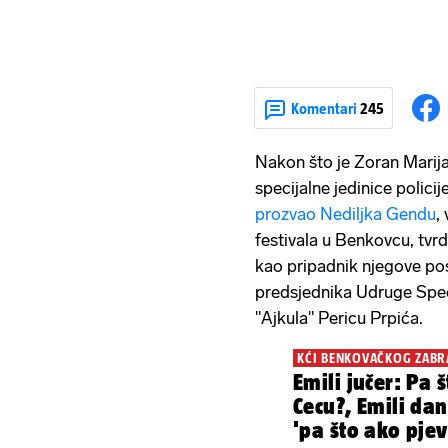
Komentari
245
Nakon što je Zoran Marija
specijalne jedinice polic
prozvao Nediljka Gendu
,
festivala u Benkovcu, tvrd
kao pripadnik njegove pos
predsjednika Udruge Speci
"Ajkula" Pericu Prpića.
KĆI BENKOVAČKOG ZABR
Emili jučer: Pa
Cecu?, Emili da
'pa što ako pje