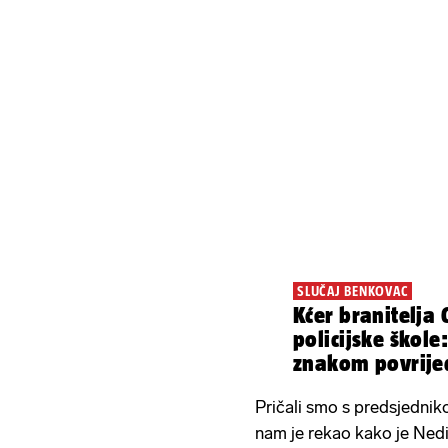
SLUČAJ BENKOVAC
Kćer branitelja 
policijske škole:
znakom povrijedi
Pričali smo s predsjednik
nam je rekao kako je Nedil