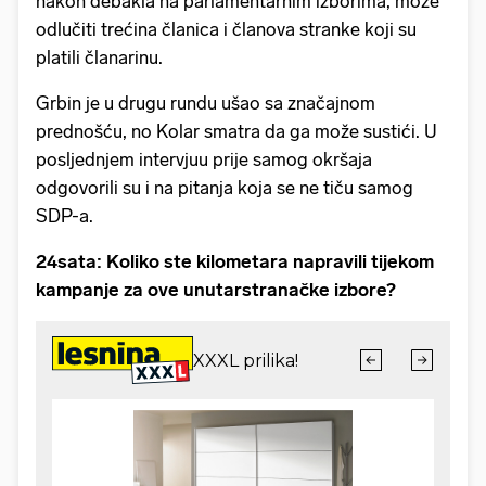
nakon debakla na parlamentarnim izborima, može
odlučiti trećina članica i članova stranke koji su
platili članarinu.
Grbin je u drugu rundu ušao sa značajnom
prednošću, no Kolar smatra da ga može sustići. U
posljednjem intervjuu prije samog okršaja
odgovorili su i na pitanja koja se ne tiču samog
SDP-a.
24sata: Koliko ste kilometara napravili tijekom
kampanje za ove unutarstranačke izbore?