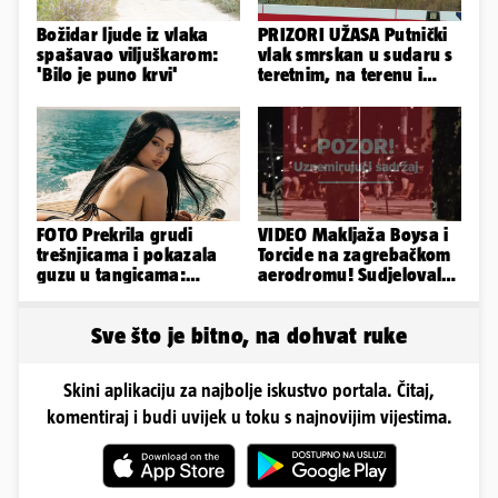
Božidar ljude iz vlaka
PRIZORI UŽASA Putnički
spašavao viljuškarom:
vlak smrskan u sudaru s
'Bilo je puno krvi'
teretnim, na terenu i
helikopter hitne
FOTO Prekrila grudi
VIDEO Makljaža Boysa i
trešnjicama i pokazala
Torcide na zagrebačkom
guzu u tangicama:
aerodromu! Sudjelovalo
Ovako ljetuje bujna
je čak 50 huligana
Slavonka
Sve što je bitno, na dohvat ruke
Skini aplikaciju za najbolje iskustvo portala. Čitaj,
komentiraj i budi uvijek u toku s najnovijim vijestima.