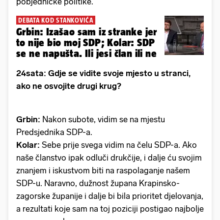
pobjedničke politike.
DEBATA KOD STANKOVIĆA
Grbin: Izašao sam iz stranke jer
to nije bio moj SDP; Kolar: SDP
se ne napušta. Ili jesi član ili ne
24sata: Gdje se vidite svoje mjesto u stranci,
ako ne osvojite drugi krug?
Grbin:
Nakon subote, vidim se na mjestu
Predsjednika SDP-a.
Kolar:
Sebe prije svega vidim na čelu SDP-a. Ako
naše članstvo ipak odluči drukčije, i dalje ću svojim
znanjem i iskustvom biti na raspolaganje našem
SDP-u. Naravno, dužnost župana Krapinsko-
zagorske županije i dalje bi bila prioritet djelovanja,
a rezultati koje sam na toj poziciji postigao najbolje