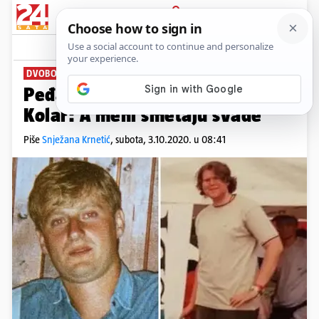
PRIJAVA
News
Komentari
18
DVOBOJ DVOMETRAŠA
Peđa Grbin: Muče me štokovi;
Kolar: A meni smetaju svađe
Piše
Snježana Krnetić
,
subota, 3.10.2020. u 08:41