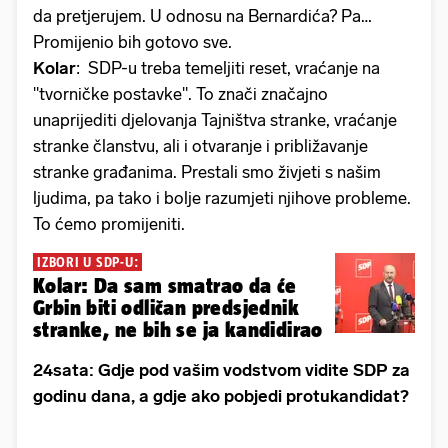
da pretjerujem. U odnosu na Bernardića? Pa…
Promijenio bih gotovo sve.
Kolar
: SDP-u treba temeljiti reset, vraćanje na
"tvorničke postavke". To znači značajno
unaprijediti djelovanja Tajništva stranke, vraćanje
stranke članstvu, ali i otvaranje i približavanje
stranke građanima. Prestali smo živjeti s našim
ljudima, pa tako i bolje razumjeti njihove probleme.
To ćemo promijeniti.
IZBORI U SDP-U:
Kolar: Da sam smatrao da će
Grbin biti odličan predsjednik
stranke, ne bih se ja kandidirao
24sata: Gdje pod vašim vodstvom vidite SDP za
godinu dana, a gdje ako pobjedi protukandidat?