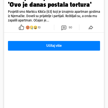
'Ovo je danas postala tortura'
Posjetili smo Markicu Kikića (63) koji je iznajmio apartman gostima
iz Njemačke. Doveli su prijatelje i partijali. Roštiljali su, a onda mu
zapalili apartman. Očajan je...
10
90
Učitaj više