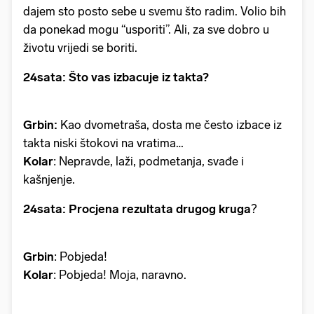
dajem sto posto sebe u svemu što radim. Volio bih
da ponekad mogu “usporiti”. Ali, za sve dobro u
životu vrijedi se boriti.
24sata: Što vas izbacuje iz takta?
Grbin:
Kao dvometraša, dosta me često izbace iz
takta niski štokovi na vratima…
Kolar
: Nepravde, laži, podmetanja, svađe i
kašnjenje.
24sata: Procjena rezultata drugog kruga
?
Grbin
: Pobjeda!
Kolar
: Pobjeda! Moja, naravno.