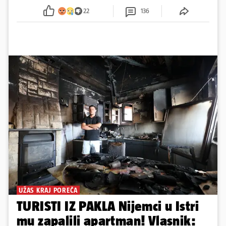
sumnju
22
136
UŽAS KRAJ POREČA
TURISTI IZ PAKLA Nijemci u Istri
mu zapalili apartman! Vlasnik: