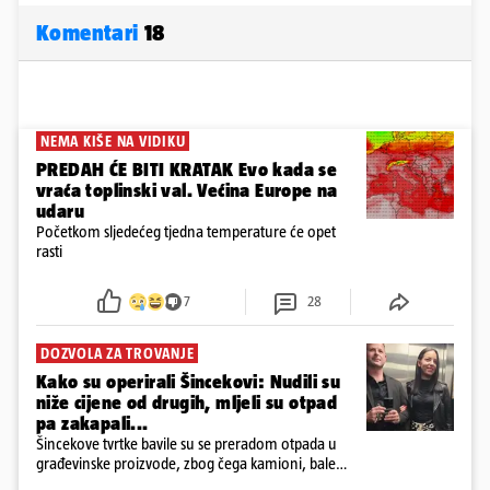
Komentari
18
NEMA KIŠE NA VIDIKU
PREDAH ĆE BITI KRATAK Evo kada se
vraća toplinski val. Većina Europe na
udaru
Početkom sljedećeg tjedna temperature će opet
rasti
7
28
DOZVOLA ZA TROVANJE
Kako su operirali Šincekovi: Nudili su
niže cijene od drugih, mljeli su otpad
pa zakapali...
Šincekove tvrtke bavile su se preradom otpada u
građevinske proizvode, zbog čega kamioni, bale
plastike i samljeveni materijal dugo nisu izazivali