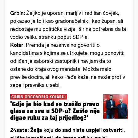
Grbin
: Željko je uporan, marljiv i radišan čovjek,
pokazao je to i kao gradonačelnik i kao župan, ali
nedostaje mu politička vizija i širina potrebna da bi
vodio veliku stranku poput SDP-a.
Kolar
: Premda je nezahvalno govoriti o
kandidatima s kojima se utrkujete, mogu ponoviti:
odličan je saborski zastupnik i navijam da to
ostane do kraja ovog mandata. Možda malo
previše docira, ali kako Peđa kaže, ne može protiv
sebe i pravnika u sebi.
GRBIN ODGOVORIO KOLARU:
'Gdje je bio kad se tražilo pravo
glasa za sve u SDP-u? Zašto nije
digao ruku za taj prijedlog?'
24sata: Želja koju do sad niste uspjeli ostvariti,