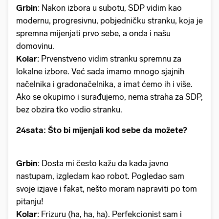
Grbin
: Nakon izbora u subotu, SDP vidim kao
modernu, progresivnu, pobjedničku stranku, koja je
spremna mijenjati prvo sebe, a onda i našu
domovinu.
Kolar
: Prvenstveno vidim stranku spremnu za
lokalne izbore. Već sada imamo mnogo sjajnih
načelnika i gradonačelnika, a imat ćemo ih i više.
Ako se okupimo i surađujemo, nema straha za SDP,
bez obzira tko vodio stranku.
24sata: Što bi mijenjali kod sebe da možete?
Grbin
: Dosta mi često kažu da kada javno
nastupam, izgledam kao robot. Pogledao sam
svoje izjave i fakat, nešto moram napraviti po tom
pitanju!
Kolar
: Frizuru (ha, ha, ha). Perfekcionist sam i