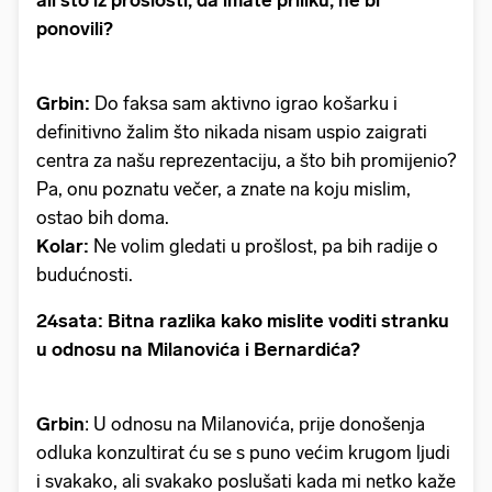
ali što iz prošlosti, da imate priliku, ne bi
ponovili?
Grbin:
Do faksa sam aktivno igrao košarku i
definitivno žalim što nikada nisam uspio zaigrati
centra za našu reprezentaciju, a što bih promijenio?
Pa, onu poznatu večer, a znate na koju mislim,
ostao bih doma.
Kolar:
Ne volim gledati u prošlost, pa bih radije o
budućnosti.
24sata: Bitna razlika kako mislite voditi stranku
u odnosu na Milanovića i Bernardića?
Grbin
: U odnosu na Milanovića, prije donošenja
odluka konzultirat ću se s puno većim krugom ljudi
i svakako, ali svakako poslušati kada mi netko kaže