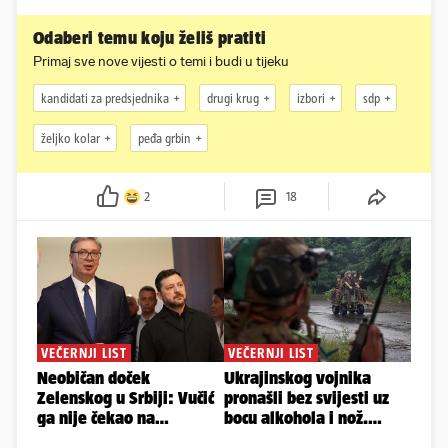
Odaberi temu koju želiš pratiti
Primaj sve nove vijesti o temi i budi u tijeku
kandidati za predsjednika
drugi krug
izbori
sdp
željko kolar
peđa grbin
2
18