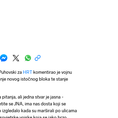
 Puhovski za
HRT
komentirao je vojnu
nje novog istočnog bloka te stanje
pitanja, ali jedna stvar je jasna -
tite se JNA, ima nas dosta koji se
izgledalo kada su marširali po ulicama
e sovjetske vojske koja se jako brzo