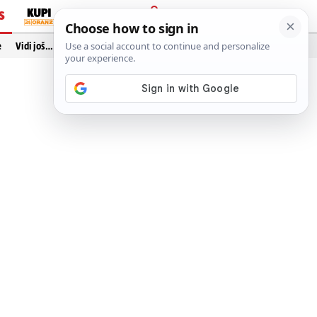
S
PRIJAVA
e
Vidi još…