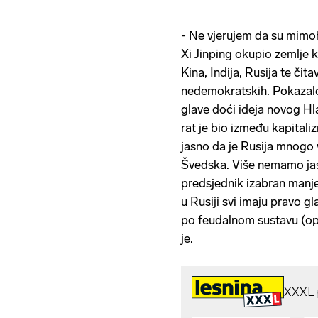
- Ne vjerujem da su mimoh
Xi Jinping okupio zemlje ko
Kina, Indija, Rusija te čit
nedemokratskih. Pokazalo
glave doći ideja novog Hla
rat je bio između kapitali
jasno da je Rusija mnogo 
Švedska. Više nemamo jasn
predsjednik izabran manj
u Rusiji svi imaju pravo g
po feudalnom sustavu (op.
je.