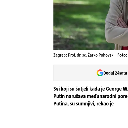
Zagreb: Prof. dr. sc. Žarko Puhovski |
Foto:
Dodaj 24sata
Svi koji su šutjeli kada je George 
Putin narušava međunarodni poreda
Putina, su sumnjivi, rekao je