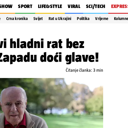
SHOW
SPORT
LIFE&STYLE
VIRAL
SCI/TECH
EXPRES
e
Crna kronika
Svijet
Rat u Ukrajini
Politika
Vrijeme
Kolumn
i hladni rat bez
 Zapadu doći glave!
Čitanje članka: 3 min