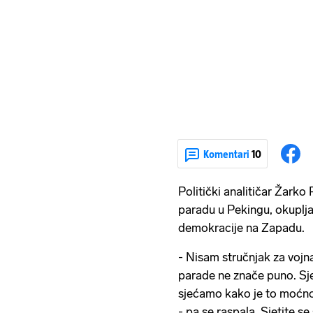
Komentari
10
Politički analitičar Žarko
paradu u Pekingu, okuplja
demokracije na Zapadu.
- Nisam stručnjak za vojna 
parade ne znače puno. Sje
sjećamo kako je to moćno 
- pa se raspala. Sjetite s