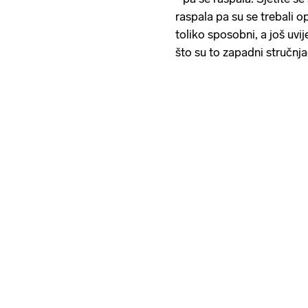
raspala pa su se trebali op
toliko sposobni, a još uvi
što su to zapadni stručnjac