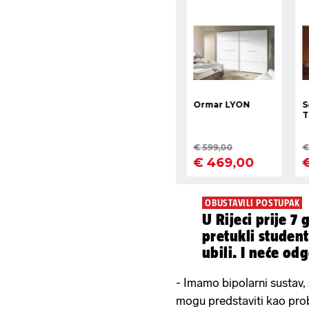
OBUSTAVILI POSTUPAK
U Rijeci prije 7
pretukli studen
ubili. I neće od
- Imamo bipolarni sustav, 
mogu predstaviti kao prob