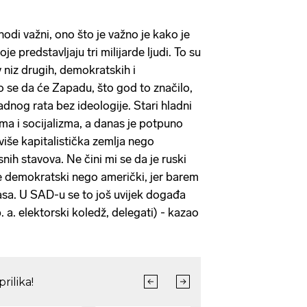
odi važni, ono što je važno je kako je
je predstavljaju tri milijarde ljudi. To su
av niz drugih, demokratskih i
 se da će Zapadu, što god to značilo,
dnog rata bez ideologije. Stari hladni
zma i socijalizma, a danas je potpuno
više kapitalistička zemlja nego
ih stavova. Ne čini mi se da je ruski
e demokratski nego američki, jer barem
lasa. U SAD-u se to još uvijek događa
 a. elektorski koledž, delegati) - kazao