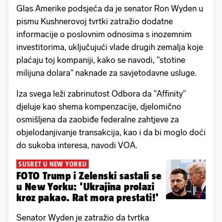
Glas Amerike podsjeća da je senator Ron Wyden u
pismu Kushnerovoj tvrtki zatražio dodatne
informacije o poslovnim odnosima s inozemnim
investitorima, uključujući vlade drugih zemalja koje
plaćaju toj kompaniji, kako se navodi, "stotine
milijuna dolara" naknade za savjetodavne usluge.
Iza svega leži zabrinutost Odbora da "Affinity"
djeluje kao shema kompenzacije, djelomično
osmišljena da zaobiđe federalne zahtjeve za
objelodanjivanje transakcija, kao i da bi moglo doći
do sukoba interesa, navodi VOA.
SUSRET U NEW YORKU
FOTO Trump i Zelenski sastali se
u New Yorku: 'Ukrajina prolazi
kroz pakao. Rat mora prestati!'
Senator Wyden je zatražio da tvrtka