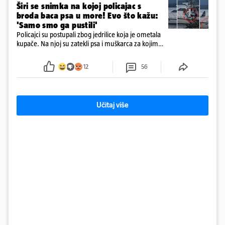
Širi se snimka na kojoj policajac s
broda baca psa u more! Evo što kažu:
'Samo smo ga pustili'
Policajci su postupali zbog jedrilice koja je ometala
kupače. Na njoj su zatekli psa i muškarca za kojim
se od ranije trage. Muškarac je pružao otpor te su
ga uhitili, a psa je preuzeo komunalni redar
12
56
Učitaj više