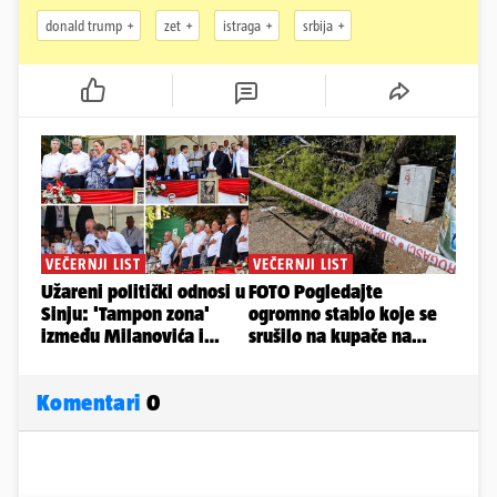
donald trump
zet
istraga
srbija
Komentari
0