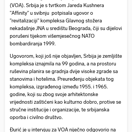
(VOA). Srbija je s tvrtkom Jareda Kushnera
"Affinity" u svibnju potpisala ugovor o
"revitalizaciji" kompleksa Glavnog stožera
nekadašnje JNA u središtu Beograda, čiji su dijelovi
porušeni tijekom višemjesečnog NATO
bombardiranja 1999.
Ugovorom, koji još nije objavljen, Srbija je zemljište
kompleksa iznajmila na 99 godina, a na prostoru
ruševina planira se gradnja dvije visoke zgrade sa
stanovima i hotelima. Preuređenju objekata tog
kompleksa, izgrađenog između 1955. i 1965.
godine, koji su zbog svoje arhitektonske
vrijednosti zaštićeni kao kulturno dobro, protive se
stručne institucije i organizacije, te srbijanska
oporba i civilno društvo.
Đurić je u intervjuu za VOA niječno odgovorio na