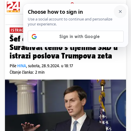
PRIJAVA
News
Komentari
0
ISTRAGA O POSLOVANJU
Šef diplomacije Srbije tvrdi:
Surađivat ćemo s tijelima SAD u
istrazi poslova Trumpova zeta
Piše
HINA
,
subota, 28.9.2024. u 18:17
Čitanje članka: 2 min