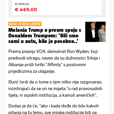
NJOJ JE BILO LIJEPO
Melania Trump o prvom spoju s
Donaldom Trumpom: 'Bili smo
sami u autu, bilo je posebno..'
Prema pisanju VOA, demokrat Ron Wyden, koji
predvodi istragu, naveo da su dužnosnici Srbije i
Albanije prišli tvrtki "Affinity" s poslovnim
prijedlozima za ulaganje.
Đurić tvrdi da o tome s njim nitko nije razgovarao,
inzistirajući da se on ne miješa "u rad pravosudnih
tijela, ni srpskih institucija, a kamoli američkih".
Dodao je da će, "ako i kada dođe do bilo kakvih
pitanja na tu temu, sve srpske institucije biti na