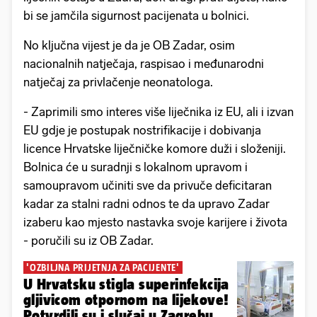
bi se jamčila sigurnost pacijenata u bolnici.
No ključna vijest je da je OB Zadar, osim
nacionalnih natječaja, raspisao i međunarodni
natječaj za privlačenje neonatologa.
- Zaprimili smo interes više liječnika iz EU, ali i izvan
EU gdje je postupak nostrifikacije i dobivanja
licence Hrvatske liječničke komore duži i složeniji.
Bolnica će u suradnji s lokalnom upravom i
samoupravom učiniti sve da privuče deficitaran
kadar za stalni radni odnos te da upravo Zadar
izaberu kao mjesto nastavka svoje karijere i života
- poručili su iz OB Zadar.
'OZBILJNA PRIJETNJA ZA PACIJENTE'
U Hrvatsku stigla superinfekcija
gljivicom otpornom na lijekove!
Potvrdili su i slučaj u Zagrebu...