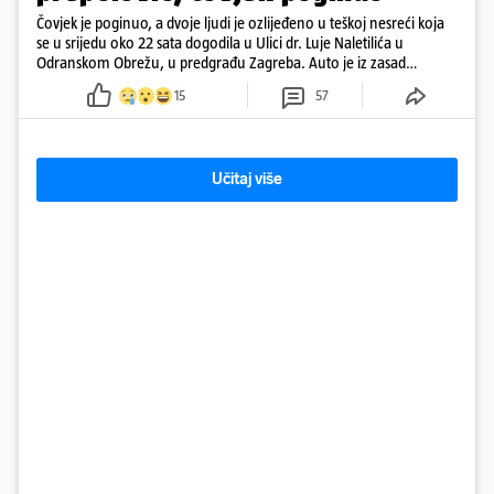
Čovjek je poginuo, a dvoje ljudi je ozlijeđeno u teškoj nesreći koja
se u srijedu oko 22 sata dogodila u Ulici dr. Luje Naletilića u
Odranskom Obrežu, u predgrađu Zagreba. Auto je iz zasad
neutvrđenih razloga sletio s kolnika, a od siline udara vozilo se
15
57
prepolovilo.
Učitaj više