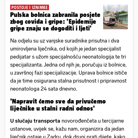
POSTOJE I IZNIMKE
Pulska bolnica zabranila posjete
zbog covida i gripe: 'Epidemije
gripe znaju se dogoditi i ljeti'
Na odjelu su uz vanjske suradnike prisutna i dva
umirovljena liječnika, od kojih je jedan specijalist
pedijatar s užom specijalnošću neonatologija te tri
specijalizanta. Jedna od njih je, poručuju iz bolnice,
u završnoj fazi specijalizacije. Uprava bolnice ističe
da je time osigurana stalna prisutnost i pripravnost
neonatologa 24 sata dnevno.
'Napravit ćemo sve da privučemo
liječnike u stalni radni odnos'
U slučaju transporta
novorođenčeta u tercijarne
ustanove, uvijek se, kažu nam, organizira da jedan
liječnik ostaje u Zadru, dok drugi prati dijete, kako