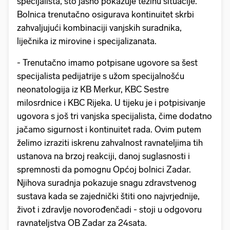
specijalista, što jasno pokazuje težinu situacije.
Bolnica trenutačno osigurava kontinuitet skrbi
zahvaljujući kombinaciji vanjskih suradnika,
liječnika iz mirovine i specijalizanata.
- Trenutačno imamo potpisane ugovore sa šest
specijalista pedijatrije s užom specijalnošću
neonatologija iz KB Merkur, KBC Sestre
milosrdnice i KBC Rijeka. U tijeku je i potpisivanje
ugovora s još tri vanjska specijalista, čime dodatno
jačamo sigurnost i kontinuitet rada. Ovim putem
želimo izraziti iskrenu zahvalnost ravnateljima tih
ustanova na brzoj reakciji, danoj suglasnosti i
spremnosti da pomognu Općoj bolnici Zadar.
Njihova suradnja pokazuje snagu zdravstvenog
sustava kada se zajednički štiti ono najvrjednije,
život i zdravlje novorođenčadi - stoji u odgovoru
ravnateljstva OB Zadar za 24sata.