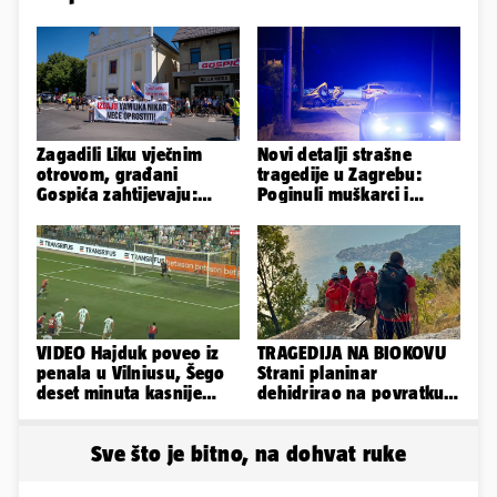
Zagadili Liku vječnim
Novi detalji strašne
otrovom, građani
tragedije u Zagrebu:
Gospića zahtijevaju:
Poginuli muškarci i
'Hitno sanirajte
vozačica otprije poznati
odlagalište!'
policiji
VIDEO Hajduk poveo iz
TRAGEDIJA NA BIOKOVU
penala u Vilniusu, Šego
Strani planinar
deset minuta kasnije
dehidrirao na povratku s
promašio drugi
uspona: Preminuo je!
Sve što je bitno, na dohvat ruke