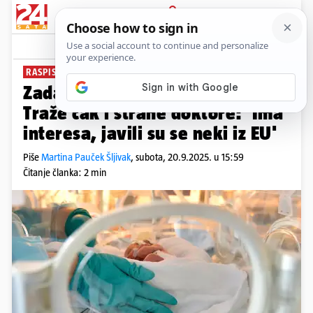
PRIJAVA
News
Komentari
6
RASPISALI MEĐUNARODNI NATJEČAJ
Zadar nema svog neonatologa.
Traže čak i strane doktore: 'Ima
interesa, javili su se neki iz EU'
Piše
Martina Pauček Šljivak
,
subota, 20.9.2025. u 15:59
Čitanje članka: 2 min