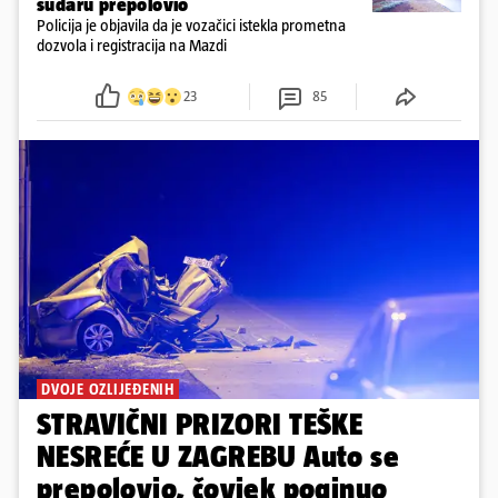
sudaru prepolovio
Policija je objavila da je vozačici istekla prometna
dozvola i registracija na Mazdi
23
85
DVOJE OZLIJEĐENIH
STRAVIČNI PRIZORI TEŠKE
NESREĆE U ZAGREBU Auto se
prepolovio, čovjek poginuo