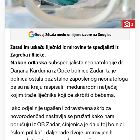
2
Dodaj 24sata među omiljene izvore na Googleu
Zasad im uskaču liječnici iz mirovine te specijalisti iz
Zagreba i Rijeke.
Nakon odlaska s
ubspecijalista
neonatologije dr.
Darjana Karduma iz Opće bolnice Zadar, ta je
bolnica ostala bez stalno zaposlenog neonatologa
pa su na kraju raspisali i međunarodni natječaj
kojim traže liječnika koji će skrbiti o bebama.
Iako odjel nije ugašen i zdravstvena skrb za
novorođenčad nastavlja se pružati kako nam
poručuju iz OB Zadar, činjenica je da u toj bolnici
"silom prilika" i dalje rade dvoje umirovljenih