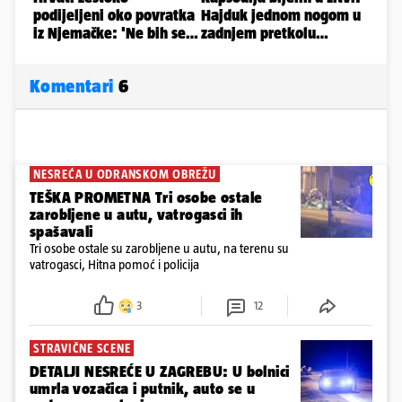
Komentari
6
NESREĆA U ODRANSKOM OBREŽU
TEŠKA PROMETNA Tri osobe ostale
zarobljene u autu, vatrogasci ih
spašavali
Tri osobe ostale su zarobljene u autu, na terenu su
vatrogasci, Hitna pomoć i policija
3
12
STRAVIČNE SCENE
DETALJI NESREĆE U ZAGREBU: U bolnici
umrla vozačica i putnik, auto se u