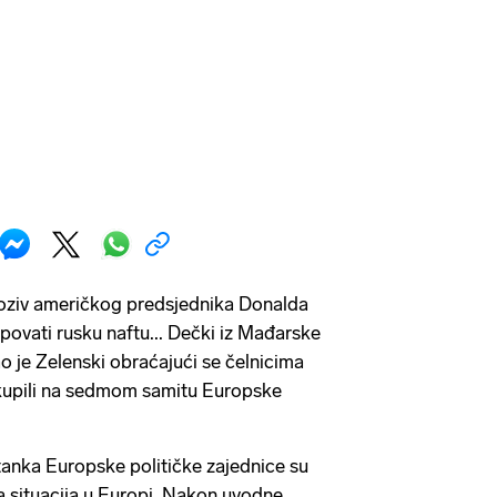
poziv američkog predsjednika Donalda
ovati rusku naftu... Dečki iz Mađarske
ao je Zelenski obraćajući se čelnicima
okupili na sedmom samitu Europske
nka Europske političke zajednice su
a situacija u Europi. Nakon uvodne