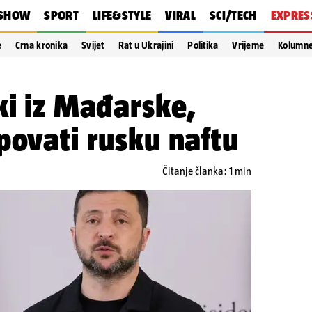
SHOW
SPORT
LIFE&STYLE
VIRAL
SCI/TECH
EXPRES
e
Crna kronika
Svijet
Rat u Ukrajini
Politika
Vrijeme
Kolumn
ki iz Mađarske,
povati rusku naftu
Čitanje članka: 1 min