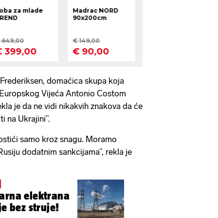
Frederiksen, domaćica skupa koja
 Europskog Vijeća Antonio Costom
la je da ne vidi nikakvih znakova da će
ti na Ukrajini”.
ostići samo kroz snagu. Moramo
 Rusiju dodatnim sankcijama”, rekla je
arna elektrana
je bez struje!