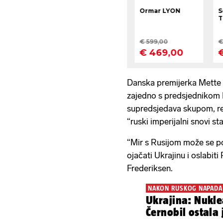
Danska premijerka Mette 
zajedno s predsjednikom
supredsjedava skupom, rek
“ruski imperijalni snovi sta
“Mir s Rusijom može se p
ojačati Ukrajinu i oslabiti
Frederiksen.
NAKON RUSKOG NAPADA
Ukrajina: Nukle
Černobil ostala 