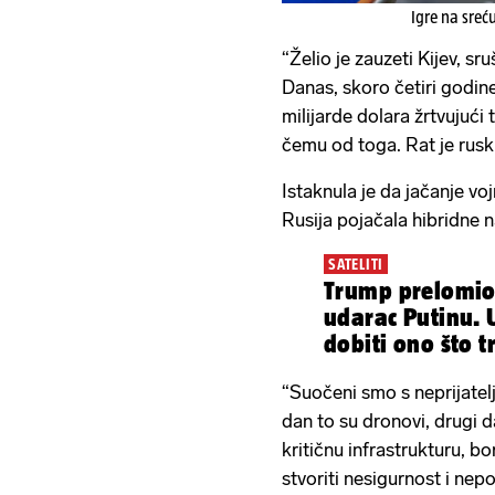
Igre na sreć
“Želio je zauzeti Kijev, sru
Danas, skoro četiri godin
milijarde dolara žrtvujući t
čemu od toga. Rat je ruski
Istaknula je da jačanje voj
Rusija pojačala hibridne 
SATELITI
Trump prelomio
udarac Putinu. 
dobiti ono što t
“Suočeni smo s neprijatelj
dan to su dronovi, drugi d
kritičnu infrastrukturu, bo
stvoriti nesigurnost i nepo