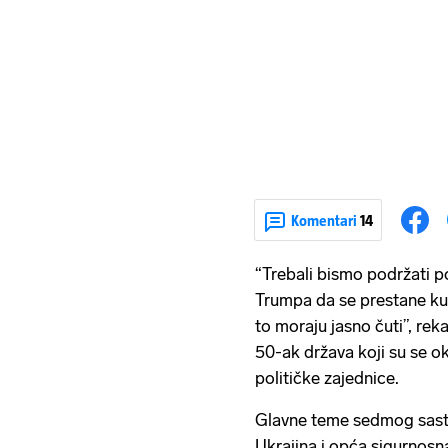
Komentari
14
“Trebali bismo podržati 
Trumpa da se prestane kup
to moraju jasno čuti”, rek
50-ak država koji su se 
političke zajednice.
Glavne teme sedmog sasta
Ukrajina i opća sigurnosn