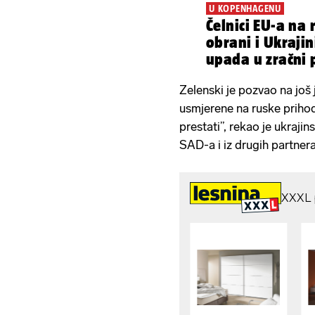
U KOPENHAGENU
Čelnici EU-a na
obrani i Ukraji
upada u zračni 
Zelenski je pozvao na još 
usmjerene na ruske priho
prestati”, rekao je ukrajin
SAD-a i iz drugih partner