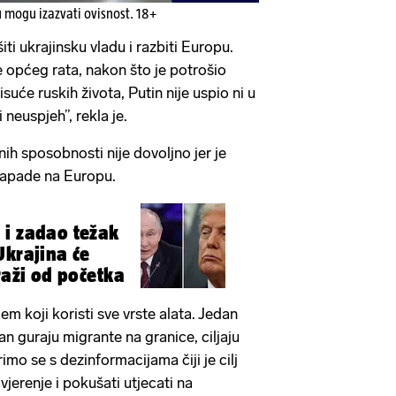
u mogu izazvati ovisnost. 18+
šiti ukrajinsku vladu i razbiti Europu.
e općeg rata, nakon što je potrošio
isuće ruskih života, Putin nije uspio ni u
 neuspjeh”, rekla je.
nih sposobnosti nije dovoljno jer je
napade na Europu.
 i zadao težak
Ukrajina će
raži od početka
em koji koristi sve vrste alata. Jedan
an guraju migrante na granice, ciljaju
rimo se s dezinformacijama čiji je cilj
vjerenje i pokušati utjecati na