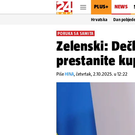
PLUS+
NEWS
Hrvatska
Dan pobjed
PORUKA SA SAMITA
Zelenski: Deč
prestanite ku
Piše
HINA
,
četvrtak, 2.10.2025. u 12:22