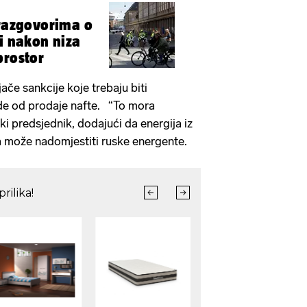
 razgovorima o
ni nakon niza
prostor
jače sankcije koje trebaju biti
de od prodaje nafte. “To mora
ski predsjednik, dodajući da energija iz
a može nadomjestiti ruske energente.