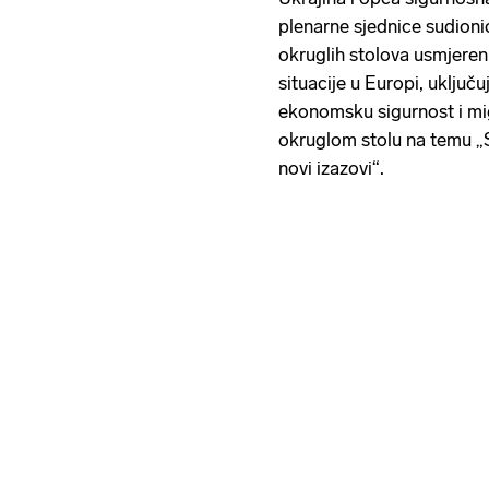
plenarne sjednice sudionic
okruglih stolova usmjeren
situacije u Europi, uključuj
ekonomsku sigurnost i mig
okruglom stolu na temu „Si
novi izazovi“.