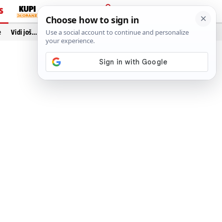
S
PRIJAVA
e
Vidi još…