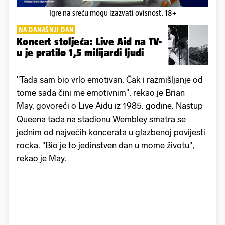
Igre na sreću mogu izazvati ovisnost. 18+
NA DANAŠNJI DAN
Koncert stoljeća: Live Aid na TV-
u je pratilo 1,5 milijardi ljudi
"Tada sam bio vrlo emotivan. Čak i razmišljanje od
tome sada čini me emotivnim", rekao je Brian
May, govoreći o Live Aidu iz 1985. godine. Nastup
Queena tada na stadionu Wembley smatra se
jednim od najvećih koncerata u glazbenoj povijesti
rocka. "Bio je to jedinstven dan u mome životu",
rekao je May.