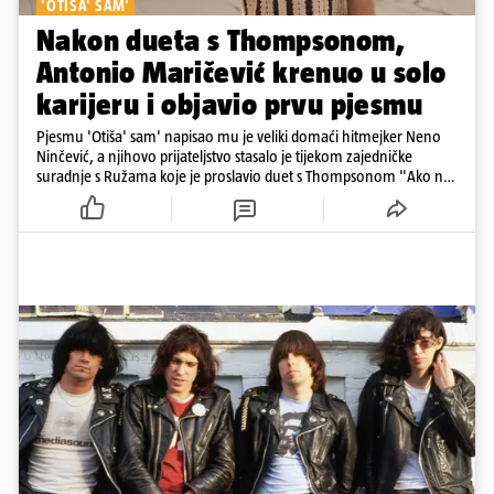
'OTIŠA' SAM'
Nakon dueta s Thompsonom,
Antonio Maričević krenuo u solo
karijeru i objavio prvu pjesmu
Pjesmu 'Otiša' sam' napisao mu je veliki domaći hitmejker Neno
Ninčević, a njihovo prijateljstvo stasalo je tijekom zajedničke
suradnje s Ružama koje je proslavio duet s Thompsonom "Ako ne
znaš što je bilo"