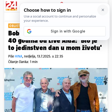
PRIJAVA
Show
Komentari
0
OBLJETNICA KULTNOG DOGAĐAJA
Bob Geldof i Brian May obilježili
40 godina od Live Aida: 'Bio je
to jedinstven dan u mom životu'
Piše
HINA
,
nedjelja, 13.7.2025. u 22:35
Čitanje članka: 1 min