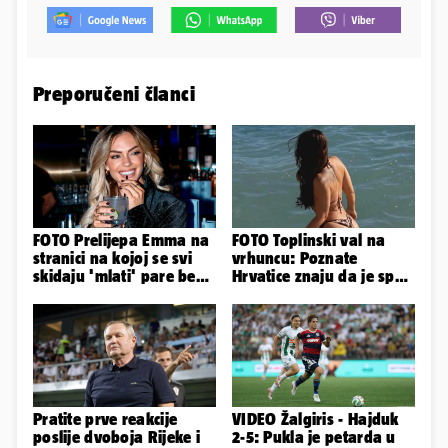
Preporučeni članci
FOTO Prelijepa Emma na
FOTO Toplinski val na
stranici na kojoj se svi
vrhuncu: Poznate
skidaju 'mlati' pare bez
Hrvatice znaju da je spas
'prodaje tijela'
u minijaturnom bikiniju
Pratite prve reakcije
VIDEO Žalgiris - Hajduk
poslije dvoboja Rijeke i
2-5: Pukla je petarda u