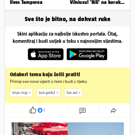
Ilves Tamperea
Vilniusu! 'Bili' na korak
do doigravanja
Sve što je bitno, na dohvat ruke
Skini aplikaciju za najbolje iskustvo portala. Čitaj,
komentiraj i budi uvijek u toku s najnovijim vijestima.
Odaberi temu koju želiš pratiti
Primaj sve nove vijesti o temi i budi u tijeku
brian may
bob geldof
live aid
1