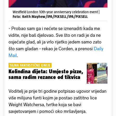
Westfield London 10th-year anniversary celebration event |
Foto: Keith Mayhew/IPA/PIXSELL/IPA/PIXSELL
- Probao sam ga i nećete se iznenaditi kada me
vidite, nije baš djelovao. Sve što on radi je da ne
osjećate glad, ali ja vrlo rijetko jedem samo zato
što sam gladan - rekao je Corden, a prenosi
Daily
Mail
.
TAJNA FANTASTIČNE LINIJE
Kolindina dijeta: Umjesto pizze,
sama radim rezance od tikvica
Voditelj je prije tri godine potpisao ugovor vrijedan
više milijuna funti kojim je postao zaštitno lice
Weight Watchersa, tvrtke koja se bavi
savjetovanjem i pomoći oko mršavljenja.