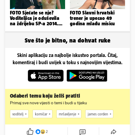
FOTO Sjećate se nje?
FOTO Slavni hrvatski
Voditeljica je oduševila
trener je upecao 49
na ždrijebu SP-a 2014.
godina mlađu misicu
Evo kako danas izgleda
Sve što je bitno, na dohvat ruke
Skini aplikaciju za najbolje iskustvo portala. Čitaj,
komentiraj i budi uvijek u toku s najnovijim vijestima.
Odaberi temu koju želiš pratiti
Primaj sve nove vijesti o temi i budi u tijeku
voditelj
komičar
mršavljenje
james corden
2