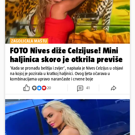
ZAGOLICALA MAŠTU
FOTO Nives diže Celzijuse! Mini
haljinica skoro je otkrila previše
'Kada se pronađu beštija i zvijer', napisala je Nives Celzijus u objavi
na kojoj je pozirala u kratkoj haljinici. Ovog ljeta očarava u
kombinacijama upravo narančaste i crvene boje
20
41