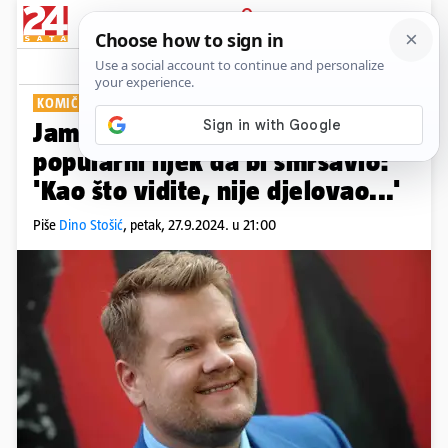
PRIJAVA
Show
Komentari
0
KOMIČAR I VODITELJ
James Corden otkrio da je uzeo
popularni lijek da bi smršavio:
'Kao što vidite, nije djelovao...'
Piše
Dino Stošić
,
petak, 27.9.2024. u 21:00