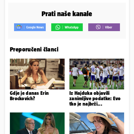
Prati naše kanale
Preporučeni članci
Gdje je danas Erin
Iz Hajduka objavili
Brockovich?
zanimljive podatke: Evo
tko je najbrži...