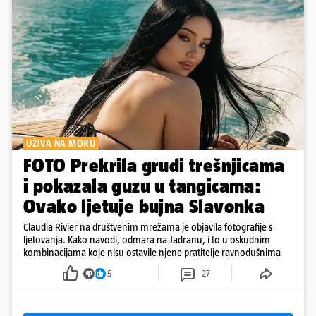
UŽIVA NA MORU
FOTO Prekrila grudi trešnjicama
i pokazala guzu u tangicama:
Ovako ljetuje bujna Slavonka
Claudia Rivier na društvenim mrežama je objavila fotografije s
ljetovanja. Kako navodi, odmara na Jadranu, i to u oskudnim
kombinacijama koje nisu ostavile njene pratitelje ravnodušnima
5
27