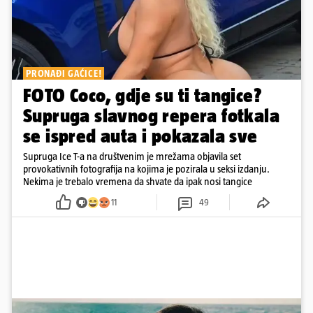
PRONAĐI GAĆICE!
FOTO Coco, gdje su ti tangice?
Supruga slavnog repera fotkala
se ispred auta i pokazala sve
Supruga Ice T-a na društvenim je mrežama objavila set
provokativnih fotografija na kojima je pozirala u seksi izdanju.
Nekima je trebalo vremena da shvate da ipak nosi tangice
11
49