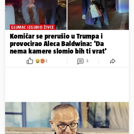
GLUMAC IZGUBIO ŽIVCE
Komičar se prerušio u Trumpa i
provocirao Aleca Baldwina: 'Da
nema kamere slomio bih ti vrat'
2
5