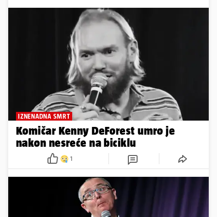
IZNENADNA SMRT
Komičar Kenny DeForest umro je
nakon nesreće na biciklu
1