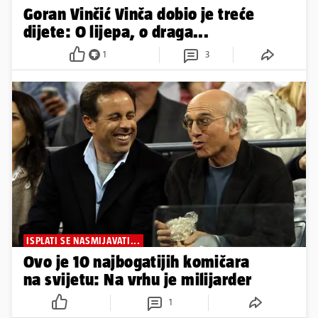
Goran Vinčić Vinča dobio je treće
dijete: O lijepa, o draga...
1
3
ISPLATI SE NASMIJAVATI...
Ovo je 10 najbogatijih komičara
na svijetu: Na vrhu je milijarder
1