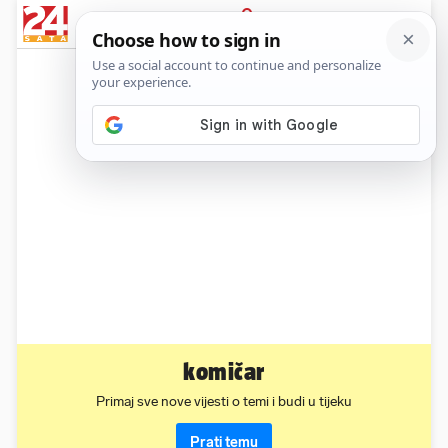
News
Show
Sport
Life&style
Video
Express
PRIJAVA
komičar
Primaj sve nove vijesti o temi i budi u tijeku
Prati temu