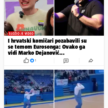
SLOŽIO JE VIDEO
I hrvatski komičari pozabavili su
se temom Eurosonga: Ovako ga
vidi Marko Dejanović...
1