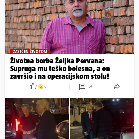
'ZASIĆEN ŽIVOTOM'
Životna borba Željka Pervana:
Supruga mu teško bolesna, a on
završio i na operacijskom stolu!
6
34