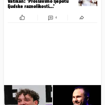
Vatikan: 'Proslavimo ljepotu
ljudske raznolikosti...'
4