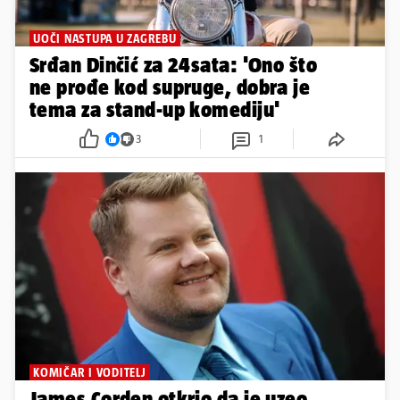
UOČI NASTUPA U ZAGREBU
Srđan Dinčić za 24sata: 'Ono što
ne prođe kod supruge, dobra je
tema za stand-up komediju'
3
1
KOMIČAR I VODITELJ
James Corden otkrio da je uzeo