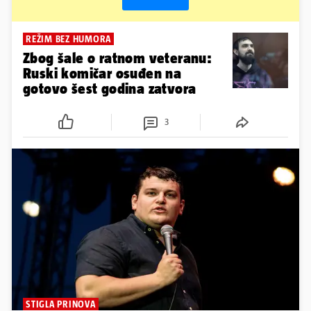
REŽIM BEZ HUMORA
Zbog šale o ratnom veteranu:
Ruski komičar osuđen na
gotovo šest godina zatvora
3
STIGLA PRINOVA