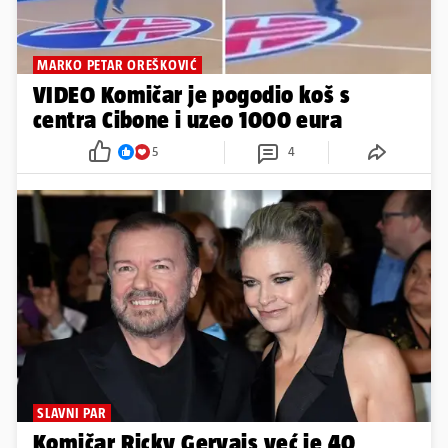
MARKO PETAR OREŠKOVIĆ
VIDEO Komičar je pogodio koš s
centra Cibone i uzeo 1000 eura
5
4
SLAVNI PAR
Komičar Ricky Gervais već je 40