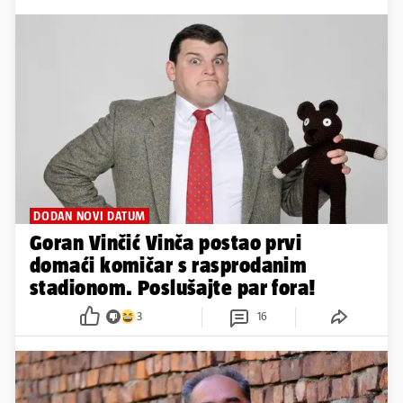
DODAN NOVI DATUM
Goran Vinčić Vinča postao prvi
domaći komičar s rasprodanim
stadionom. Poslušajte par fora!
3
16