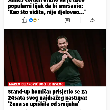
popularni lijek da bi smršavio:
'Kao što vidite, nije djelovao...'
2
MARKO DEJANOVIĆ UOČI LISINSKOG
Stand-up komičar prisjetio se za
24sata svog najdražeg nastupa:
'Žena se upiškila od smijeha'