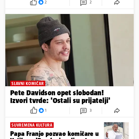
2
2
SLAVNI KOMIČAR
Pete Davidson opet slobodan!
Izvori tvrde: 'Ostali su prijatelji'
1
3
SUVREMENA KULTURA
Papa Franjo pozvao komičare u