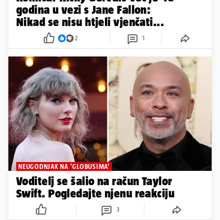
godina u vezi s Jane Fallon:
Nikad se nisu htjeli vjenčati...
2
1
NEUGODNJAK NA 'GLOBUSIMA'
Voditelj se šalio na račun Taylor
Swift. Pogledajte njenu reakciju
3